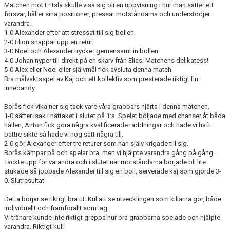
Matchen mot Fritsla skulle visa sig bli en uppvisning i hur man sätter ett
försvar, håller sina positioner, pressar motståndarna och understödjer
varandra.
1-0 Alexander efter att stressat till sig bollen.
2-0 Elion snappar upp en retur.
3-0 Noel och Alexander trycker gemensamt in bollen.
4-0 Johan nyper till direkt på en skarv från Elias. Matchens delikatess!
5-0 Alex eller Noel eller självmål fick avsluta denna match.
Bra målvaktsspel av Kaj och ett kollektiv som presterade riktigt fin
innebandy.
Borås fick vika ner sig tack vare våra grabbars hjärta i denna matchen.
1-0 sätter Isak i nättaket i slutet på 1:a. Spelet böljade med chanser åt båda
hållen, Anton fick göra några kvalificerade räddningar och hade vi haft
bättre sikte så hade vi nog satt några till.
2-0 gör Alexander efter tre returer som han själv krigade till sig.
Borås kämpar på och spelar bra, men vi hjälpte varandra gång på gång.
Täckte upp för varandra och i slutet när motståndarna började bli lite
stukade så jobbade Alexander till sig en boll, serverade kaj som gjorde 3-
0. Slutresultat.
Detta börjar se riktigt bra ut. Kul att se utvecklingen som killarna gör, både
individuellt och framförallt som lag.
Vi tränare kunde inte riktigt greppa hur bra grabbarna spelade och hjälpte
varandra. Riktigt kul!