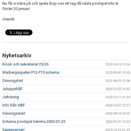
Nu får vi träna på och spela ihop oss ett tag då nästa poolspel inte är
förrän 20 januari.
/Henrik
Nyhetsarkiv
Kiosk och sekretariat 25/26
2025-10-13 13:04
Warbergsspelen P12-P15 schema
2023-03-30 10:50
Säsongstart
2021-08-25 12:38
Juluppehåll
2020-12-20 14:45
Julträning
2020-12-17 21:49
Info från VIBF
2020-10-07 22:27
Säsongsstart
2020-08-18 23:02
Schema poolspel hemma 2020-01-25
2020-01-21 12:53
Seriepremiär!
2019-10-19 21:55