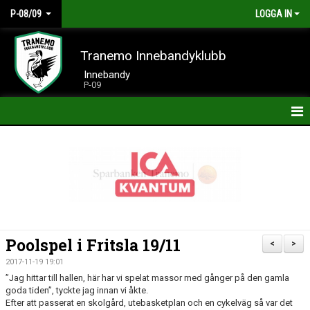
P-08/09
LOGGA IN
Tranemo Innebandyklubb
Innebandy
P-09
HEM
NYHETER
KALENDER
TRUPPEN
Poolspel i Fritsla 19/11
<
>
BILDER
2017-11-19 19:01
”Jag hittar till hallen, här har vi spelat massor med gånger på den gamla
DOKUMENT
goda tiden”, tyckte jag innan vi åkte.
Efter att passerat en skolgård, utebasketplan och en cykelväg så var det