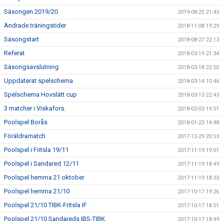
Säsongen 2019/20
2019-08-25 21:45
Ändrade träningstider
2018-11-08 19:29
Säsongstart
2018-08-27 22:13
Referat
2018-03-19 21:34
Säsongsavslutning
2018-03-18 22:50
Uppdaterat spelschema
2018-03-14 10:46
Spelschema Hovslätt cup
2018-03-13 22:43
3 matcher i Viskafors.
2018-02-03 19:51
Poolspel Borås
2018-01-23 14:48
Föräldramatch
2017-12-29 20:53
Poolspel i Fritsla 19/11
2017-11-19 19:01
Poolspel i Sandared 12/11
2017-11-19 18:49
Poolspel hemma 21 oktober
2017-11-19 18:33
Poolspel hemma 21/10
2017-10-17 19:26
Poolspel 21/10 TIBK-Fritsla IF
2017-10-17 18:51
Poolspel 21/10 Sandareds IBS-TIBK
2017-10-17 18:49