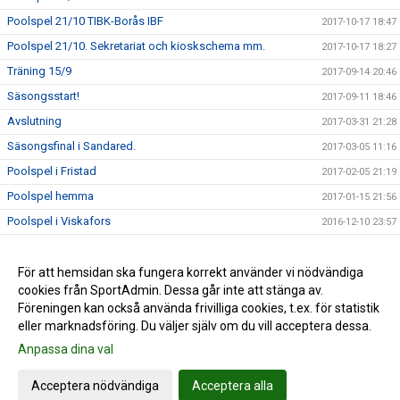
Poolspel 21/10 TIBK-Borås IBF
2017-10-17 18:47
Poolspel 21/10. Sekretariat och kioskschema mm.
2017-10-17 18:27
Träning 15/9
2017-09-14 20:46
Säsongsstart!
2017-09-11 18:46
Avslutning
2017-03-31 21:28
Säsongsfinal i Sandared.
2017-03-05 11:16
Poolspel i Fristad
2017-02-05 21:19
Poolspel hemma
2017-01-15 21:56
Poolspel i Viskafors
2016-12-10 23:57
Poolspel i Skene.
2016-11-27 13:07
Poolspel Sandared
För att hemsidan ska fungera korrekt använder vi nödvändiga
2016-10-22 11:22
cookies från SportAdmin. Dessa går inte att stänga av.
Träningen drar igång.
2016-08-28 12:59
Föreningen kan också använda frivilliga cookies, t.ex. för statistik
eller marknadsföring. Du väljer själv om du vill acceptera dessa.
Anpassa dina val
Cookie-inställningar
Gå till Webbversion
Acceptera nödvändiga
Acceptera alla