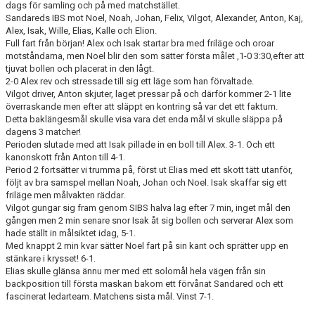
dags för samling och på med matchstället.
KONTAKT
Sandareds IBS mot Noel, Noah, Johan, Felix, Vilgot, Alexander, Anton, Kaj,
Alex, Isak, Wille, Elias, Kalle och Elion.
MATCHER
Full fart från början! Alex och Isak startar bra med friläge och oroar
motståndarna, men Noel blir den som sätter första målet ,1-0 3:30,efter att
tjuvat bollen och placerat in den lågt.
2-0 Alex rev och stressade till sig ett läge som han förvaltade.
Vilgot driver, Anton skjuter, laget pressar på och därför kommer 2-1 lite
överraskande men efter att släppt en kontring så var det ett faktum.
Detta baklängesmål skulle visa vara det enda mål vi skulle släppa på
dagens 3 matcher!
Perioden slutade med att Isak pillade in en boll till Alex. 3-1. Och ett
kanonskott från Anton till 4-1.
Period 2 fortsätter vi trumma på, först ut Elias med ett skott tätt utanför,
följt av bra samspel mellan Noah, Johan och Noel. Isak skaffar sig ett
friläge men målvakten räddar.
Vilgot gungar sig fram genom SIBS halva lag efter 7 min, inget mål den
gången men 2 min senare snor Isak åt sig bollen och serverar Alex som
hade ställt in målsiktet idag, 5-1.
Med knappt 2 min kvar sätter Noel fart på sin kant och sprätter upp en
stänkare i krysset! 6-1.
Elias skulle glänsa ännu mer med ett solomål hela vägen från sin
backposition till första maskan bakom ett förvånat Sandared och ett
fascinerat ledarteam. Matchens sista mål. Vinst 7-1.