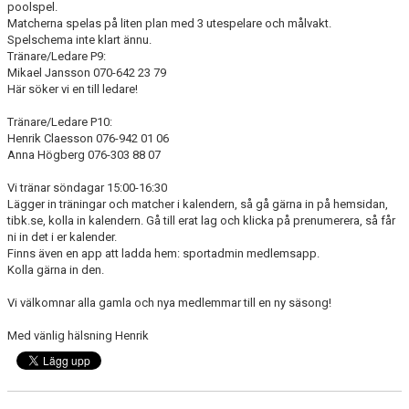
poolspel.
KONTAKT
Matcherna spelas på liten plan med 3 utespelare och målvakt.
Spelschema inte klart ännu.
MATCHER
Tränare/Ledare P9:
Mikael Jansson 070-642 23 79
Här söker vi en till ledare!
Tränare/Ledare P10:
Henrik Claesson 076-942 01 06
Anna Högberg 076-303 88 07
Vi tränar söndagar 15:00-16:30
Lägger in träningar och matcher i kalendern, så gå gärna in på hemsidan,
tibk.se, kolla in kalendern. Gå till erat lag och klicka på prenumerera, så får
ni in det i er kalender.
Finns även en app att ladda hem: sportadmin medlemsapp.
Kolla gärna in den.
Vi välkomnar alla gamla och nya medlemmar till en ny säsong!
Med vänlig hälsning Henrik