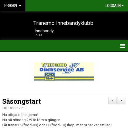
P-08/09
LOGGA IN
Tranemo Innebandyklubb
Innebandy
P-09
HEM
NYHETER
KALENDER
TRUPPEN
Säsongstart
<
>
BILDER
2018-08-27 22:13
Nu börjar träningarna!
DOKUMENT
Nu på söndag 2/9 är första gången.
I år tränar P9(född-09) och P8(född-10) ihop, men vi har var sitt lag i