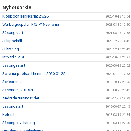
Nyhetsarkiv
Kiosk och sekretariat 25/26
2025-10-13 13:04
Warbergsspelen P12-P15 schema
2023-03-30 10:50
Säsongstart
2021-08-25 12:38
Juluppehåll
2020-12-20 14:45
Julträning
2020-12-17 21:49
Info från VIBF
2020-10-07 22:27
Säsongsstart
2020-08-18 23:02
Schema poolspel hemma 2020-01-25
2020-01-21 12:53
Seriepremiär!
2019-10-19 21:55
Säsongen 2019/20
2019-08-25 21:45
Ändrade träningstider
2018-11-08 19:29
Säsongstart
2018-08-27 22:13
Referat
2018-03-19 21:34
Säsongsavslutning
2018-03-18 22:50
Uppdaterat spelschema