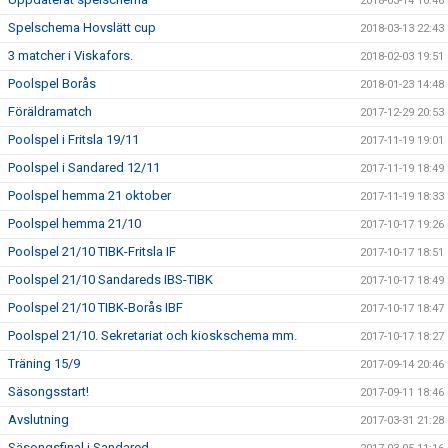
2018-03-14 10:46
Spelschema Hovslätt cup
2018-03-13 22:43
3 matcher i Viskafors.
2018-02-03 19:51
Poolspel Borås
2018-01-23 14:48
Föräldramatch
2017-12-29 20:53
Poolspel i Fritsla 19/11
2017-11-19 19:01
Poolspel i Sandared 12/11
2017-11-19 18:49
Poolspel hemma 21 oktober
2017-11-19 18:33
Poolspel hemma 21/10
2017-10-17 19:26
Poolspel 21/10 TIBK-Fritsla IF
2017-10-17 18:51
Poolspel 21/10 Sandareds IBS-TIBK
2017-10-17 18:49
Poolspel 21/10 TIBK-Borås IBF
2017-10-17 18:47
Poolspel 21/10. Sekretariat och kioskschema mm.
2017-10-17 18:27
Träning 15/9
2017-09-14 20:46
Säsongsstart!
2017-09-11 18:46
Avslutning
2017-03-31 21:28
Säsongsfinal i Sandared.