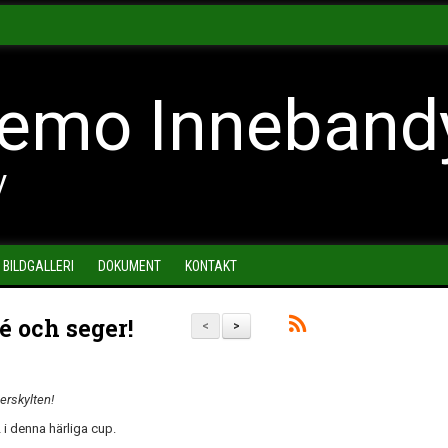
emo Inneband
y
BILDGALLERI
DOKUMENT
KONTAKT
é och seger!
<
>
erskylten!
i denna härliga cup.