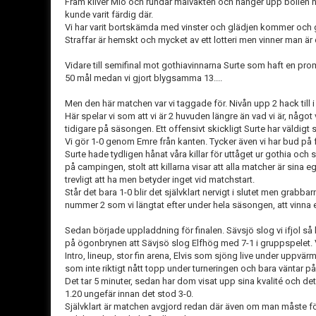
Fram kliver Mio och rundar målvakten och hänger upp bollen h
kunde varit färdig där.
Vi har varit bortskämda med vinster och glädjen kommer och
Straffar är hemskt och mycket av ett lotteri men vinner man är
Vidare till semifinal mot gothiavinnarna Surte som haft en pr
50 mål medan vi gjort blygsamma 13....
Men den här matchen var vi taggade för. Nivån upp 2 hack till 
Här spelar vi som att vi är 2 huvuden längre än vad vi är, någ
tidigare på säsongen. Ett offensivt skickligt Surte har väldigt
Vi gör 1-0 genom Emre från kanten. Tycker även vi har bud på 
Surte hade tydligen hånat våra killar för uttåget ur gothia oc
på campingen, stolt att killarna visar att alla matcher är sina 
trevligt att ha men betyder inget vid matchstart.
Står det bara 1-0 blir det självklart nervigt i slutet men grabba
nummer 2 som vi längtat efter under hela säsongen, att vinna 
Sedan började uppladdning för finalen. Sävsjö slog vi ifjol s
på ögonbrynen att Sävjsö slog Elfhög med 7-1 i gruppspelet. V
Intro, lineup, stor fin arena, Elvis som sjöng live under uppvärm
som inte riktigt nått topp under turneringen och bara väntar på 
Det tar 5 minuter, sedan har dom visat upp sina kvalité och det 
1.20 ungefär innan det stod 3-0.
Självklart är matchen avgjord redan där även om man måste för