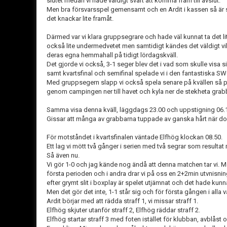
slutet medan vi hade väldigt svårt att komma fram till avslut.
Men bra försvarsspel gemensamt och en Ardit i kassen så är s
det knackar lite framåt.
Därmed var vi klara gruppsegrare och hade väl kunnat ta det lit
också lite undermedvetet men samtidigt kändes det väldigt vi
deras egna hemmahall på tidigt lördagskväll.
Det gjorde vi också, 3-1 seger blev det i vad som skulle visa
samt kvartsfinal och semifinal spelade vi i den fantastiska SW
Med gruppsegern slapp vi också spela senare på kvällen så
genom campingen ner till havet och kyla ner de stekheta gra
Samma visa denna kväll, läggdags 23.00 och uppstigning 06
Gissar att många av grabbarna tuppade av ganska hårt när 
För motståndet i kvartsfinalen väntade Elfhög klockan 08.50.
Ett lag vi mött två gånger i serien med två segrar som resulta
Så även nu.
Vi gör 1-0 och jag kände nog ändå att denna matchen tar vi. Men
första perioden och i andra drar vi på oss en 2+2min utvnisnin
efter grymt slit i boxplay är spelet utjämnat och det hade kunnat 
Men det gör det inte, 1-1 står sig och för första gången i alla v
Ardit börjar med att rädda straff 1, vi missar straff 1.
Elfhög skjuter utanför straff 2, Elfhög räddar straff 2.
Elfhög startar straff 3 med foten istället för klubban, avblåst o