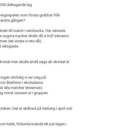
350 deltagande lag
bergsspelen som första grabbar från
ör andra gången?
irekt till match i väröbacka. Där väntade
e avgöra mycket direkt då vi höll Värnamo
en det visste vi inte då).
t viktigaste.
kolsal men skulle ändå säga att skolsal är
ngen vilohelg vi var iväg på.
som återfinns i skolsalarna.
där alla matcher streamas).
g minst vassast ut i gruppen.
lsken. Det är skillnad på Varberg i april och
m helst, frölunda brände ett par lägen i