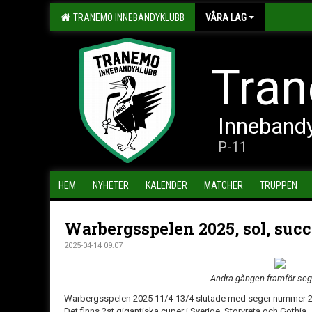
TRANEMO INNEBANDYKLUBB
VÅRA LAG
Tran
Inneband
P-11
HEM
NYHETER
KALENDER
MATCHER
TRUPPEN
Warbergsspelen 2025, sol, succ
2025-04-14 09:07
Andra gången framför seg
Warbergsspelen 2025 11/4-13/4 slutade med seger nummer 2 
Det finns 2st gigantiska cuper i Sverige, Storvreta och Gothia.