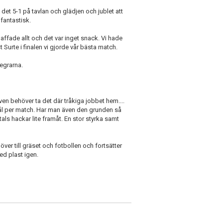
det 5-1 på tavlan och glädjen och jublet att
fantastisk.
laffade allt och det var inget snack. Vi hade
ust Surte i finalen vi gjorde vår bästa match.
segrarna.
ven behöver ta det där tråkiga jobbet hem....
 mål per match. Har man även den grunden så
tals hackar lite framåt. En stor styrka samt
över till gräset och fotbollen och fortsätter
ed plast igen.