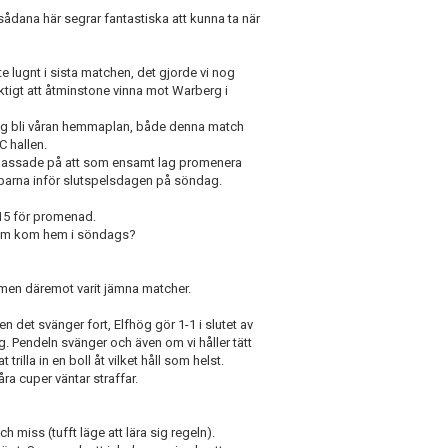
ådana här segrar fantastiska att kunna ta när
e lugnt i sista matchen, det gjorde vi nog
ktigt att åtminstone vinna mot Warberg i
 sig bli våran hemmaplan, både denna match
C hallen.
 passade på att som ensamt lag promenera
bbarna inför slutspelsdagen på söndag.
.15 för promenad.
dom kom hem i söndags?
t men däremot varit jämna matcher.
 det svänger fort, Elfhög gör 1-1 i slutet av
g. Pendeln svänger och även om vi håller tätt
trilla in en boll åt vilket håll som helst.
åra cuper väntar straffar.
ch miss (tufft läge att lära sig regeln).