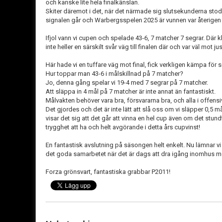
och kanske lite hela finalkänslan.
Skiter däremot i det, när det närmade sig slutsekunderna stod 
signalen går och Warbergsspelen 2025 är vunnen var återigen 
Ifjol vann vi cupen och spelade 43-6, 7 matcher 7 segrar. Där k
inte heller en särskilt svår väg till finalen där och var väl mot j
Här hade vi en tuffare väg mot final, fick verkligen kämpa för 
Hur toppar man 43-6 i målskillnad på 7 matcher?
Jo, denna gång spelar vi 19-4 med 7 segrar på 7 matcher.
Att släppa in 4 mål på 7 matcher är inte annat än fantastiskt.
Målvakten behöver vara bra, försvararna bra, och alla i offensi
Det gjordes och det är inte lätt att slå oss om vi släpper 0,5
visar det sig att det går att vinna en hel cup även om det stund
trygghet att ha och helt avgörande i detta års cupvinst!
En fantastisk avslutning på säsongen helt enkelt. Nu lämnar vi 
det goda samarbetet när det är dags att dra igång inomhus m
Forza grönsvart, fantastiska grabbar P2011!