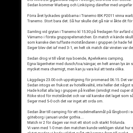
Sedan kommer Warberg och Linköping därefter med ungefär 
Förra året lyckades grabbarna i Tranemo IBK P2011 vinna war
Tranemo. Stort bara det. Så hur skulle det gå när vi åkte dit f
Samling vid grytan i Tranemo kl 15.30 på fredagen för avfärd d
Värnamo i första gruppspelsmatchen. En match vi kände skull
som kanske den tuffaste motståndaren i gruppen (vi hade fel m
Seger blev det iaf med 3-1, en helt ok match där vinsten var de
Sedan drog vi till vårat nya boende, Apelvikens camping.
Egna lägenheter med dusch/toa/sängar, en helt annan lyx än s
mycket mera charmigt, men kan ju vara kul att testa olika.
Läggdags 23.00 och uppstigning för promenad 06.15. Det var i
Sedan intogs en frukost av hotellkvalité, inte heller det något 
Hade kollat alla lag i gruppen på kvällen (smidigt med cuper 
Röke stod för motståndet och var väl kanske det laget som så
Seger med 5-0 och det var inget att orda om.
Sedan åter till camping för ett nudelmellanmål på långbord i so
göteborg i januari under gothia....
Match nr 2 för dagen var mot ett stort och starkt frölunda.
Vi vann med 1-0 men den matchen kunde verkligen slutat hur so