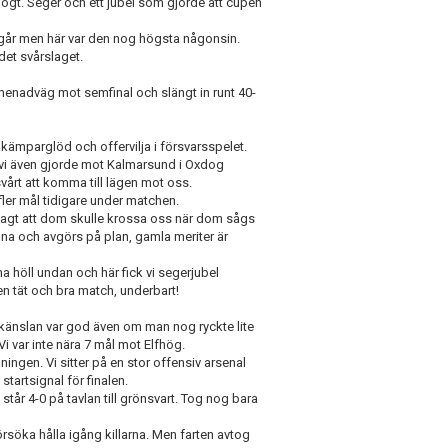
ögt. Seger och ett jubel som gjorde att cupen
 går men här var den nog högsta någonsin.
 det svårslaget.
omenadväg mot semfinal och slängt in runt 40-
i kämparglöd och offervilja i försvarsspelet.
ot vi även gjorde mot Kalmarsund i Oxdog
 svårt att komma till lägen mot oss.
fler mål tidigare under matchen.
h sagt att dom skulle krossa oss när dom sågs
egna och avgörs på plan, gamla meriter är
rna höll undan och här fick vi segerjubel
en tät och bra match, underbart!
å känslan var god även om man nog ryckte lite
i var inte nära 7 mål mot Elfhög.
ningen. Vi sitter på en stor offensiv arsenal
startsignal för finalen.
står 4-0 på tavlan till grönsvart. Tog nog bara
söka hålla igång killarna. Men farten avtog