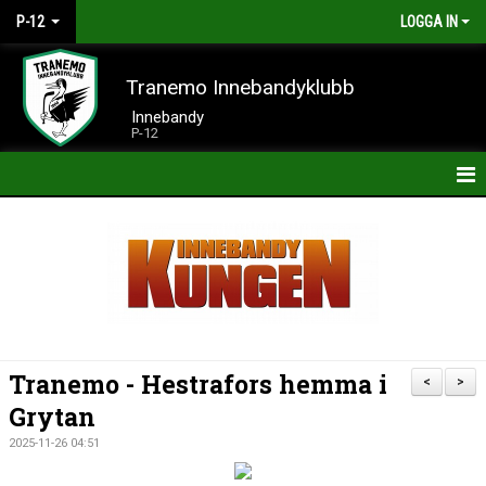
P-12
LOGGA IN
Tranemo Innebandyklubb
Innebandy
P-12
HEM
NYHETER
KALENDER
MATCHER
Tranemo - Hestrafors hemma i
<
>
TRUPPEN
Grytan
2025-11-26 04:51
BILDGALLERI