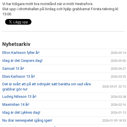
DOKUMENT
Vi har tidigare mött bra motstånd när vi mött Hestrafors.
Slut upp i idrottshallen på lördag och hjälp grabbarna! Första tekning kl.
15:00.
KONTAKT
Nyhetsarkiv
Elton Karlsson fyller år!
2026-05-14
Idag är det Caspers dag!
2026-05-06
Samuel 13 år!
2026-04-27
Elias Karlsson 13 år!
2026-03-25
Det är svårt att på ett ödmjukt sätt berätta om vad våra
2026-03-01 22:15
grabbar gör nu!
Ludvig Nilsson 13 år!
2026-02-28
Maximilian 14 år!
2026-02-16
Idag är det Lykkes dag!
2026-01-13
Nu drar seriespelet igång igen!
2026-01-09 18:33