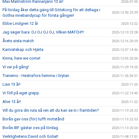
Max Malmström Rannanjärvi 13 år!
2026-01-05
På lördag åker detta gäng till Göteborg för att deltaga i
2025-12-30 23:39
Gothia innebandycup för första gången!
Ebbe Lindgren 12 år
2025-12-22
Jag säger bara: OJ OJ OJ OJ, Vilken MATCH!!!
2025-12-19 23:28
Årets sista match
2025-12-16 20:59
Kamratskap och Hjärta
2025-12-07 14:46
Kinna, here we come!
2025-12-05 20:00
Vi var på gång!
2025-11-29 19:20
Tranemo - Hestrafors hemma i Grytan
2025-11-26 04:51
Lias 13 år!
2025-11-25
Vi föll på eget grepp.
2025-11-22 13:40
Alve 13 år!
2025-11-22
Vill du göra din ruta så ren att du kan se in i framtiden?
2025-11-19 20:23
Borås gav oss (för) tufft motstånd
2025-11-15 22:53
Borås IBF gästar oss på lördag.
2025-11-13 20:54
Verklighetens David och Goliat!
2025-11-08 17:01