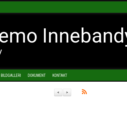
emo Inneband
y
BILDGALLERI
DOKUMENT
KONTAKT
<
>