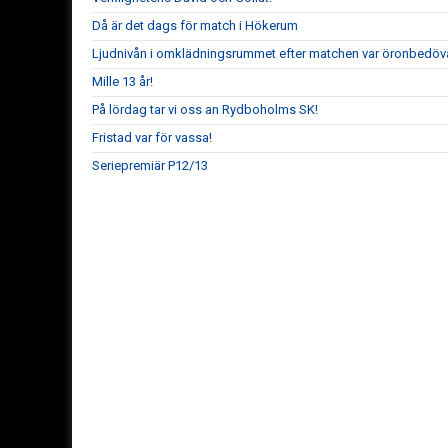
Då är det dags för match i Hökerum
Ljudnivån i omklädningsrummet efter matchen var öronbedöva
Mille 13 år!
På lördag tar vi oss an Rydboholms SK!
Fristad var för vassa!
Seriepremiär P12/13