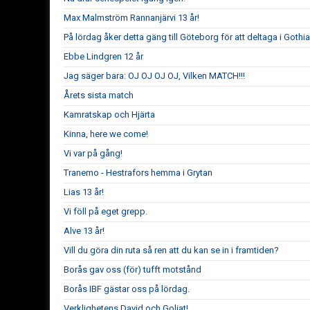
Max Malmström Rannanjärvi 13 år!
På lördag åker detta gäng till Göteborg för att deltaga i Goth
Ebbe Lindgren 12 år
Jag säger bara: OJ OJ OJ OJ, Vilken MATCH!!!
Årets sista match
Kamratskap och Hjärta
Kinna, here we come!
Vi var på gång!
Tranemo - Hestrafors hemma i Grytan
Lias 13 år!
Vi föll på eget grepp.
Alve 13 år!
Vill du göra din ruta så ren att du kan se in i framtiden?
Borås gav oss (för) tufft motstånd
Borås IBF gästar oss på lördag.
Verklighetens David och Goliat!