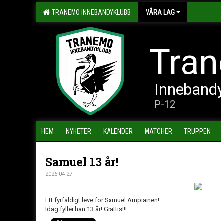
TRANEMO INNEBANDYKLUBB
VÅRA LAG
Tran
Inneband
P-12
HEM
NYHETER
KALENDER
MATCHER
TRUPPEN
Samuel 13 år!
2026-04-27
Ett fyrfaldigt leve för Samuel Ampiainen!
Idag fyller han 13 år! Grattis!!!