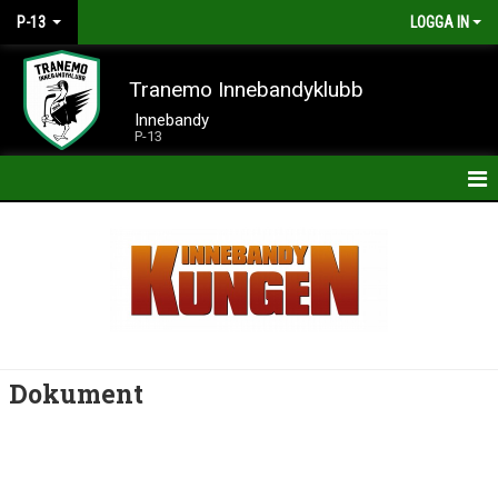
P-13
LOGGA IN
Tranemo Innebandyklubb
Innebandy
P-13
HEM
NYHETER
KALENDER
MATCHER
Dokument
TRUPPEN
BILDGALLERI