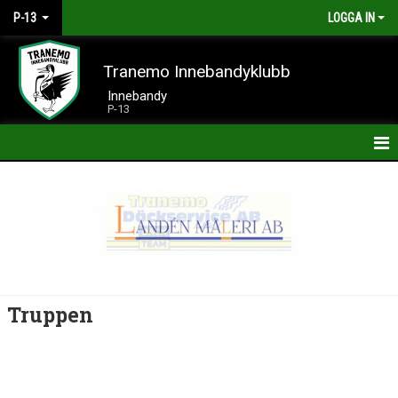
P-13
LOGGA IN
Tranemo Innebandyklubb
Innebandy
P-13
HEM
NYHETER
KALENDER
MATCHER
Truppen
TRUPPEN
BILDGALLERI