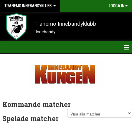
TRANEMO INNEBANDYKLUBB
LOGGA IN
Tranemo Innebandyklubb
Innebandy
HEM
NYHETER
OM KLUBBEN
KONTAKT
Kommande matcher
KALENDER
Spelade matcher
BILDER