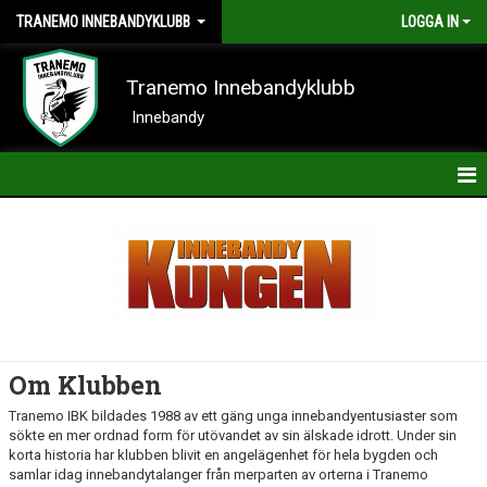
TRANEMO INNEBANDYKLUBB
LOGGA IN
Tranemo Innebandyklubb
Innebandy
HEM
NYHETER
OM KLUBBEN
KONTAKT
Om Klubben
KALENDER
Tranemo IBK bildades 1988 av ett gäng unga innebandyentusiaster som
sökte en mer ordnad form för utövandet av sin älskade idrott. Under sin
BILDER
korta historia har klubben blivit en angelägenhet för hela bygden och
samlar idag innebandytalanger från merparten av orterna i Tranemo