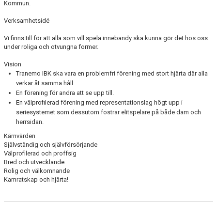
Kommun.
DOKUMENT
Verksamhetsidé
VÅRA LAG
Vi finns till för att alla som vill spela innebandy ska kunna gör det hos oss
under roliga och otvungna former.
MATCHER
Vision
FÖRETAGSCUPEN 2026
Tranemo IBK ska vara en problemfri förening med stort hjärta där alla
verkar åt samma håll.
TRÄNINGSTIDER 2025/26
En förening för andra att se upp till.
En välprofilerad förening med representationslag högt upp i
SCHEMAN
seriesystemet som dessutom fostrar elitspelare på både dam och
herrsidan.
FÖRENINGSKLÄDER-INNEBANDYKUNGEN
Kärnvärden
Självständig och självförsörjande
FÖRENINGSDOMARE
Välprofilerad och proffsig
Bred och utvecklande
Rolig och välkomnande
Kamratskap och hjärta!