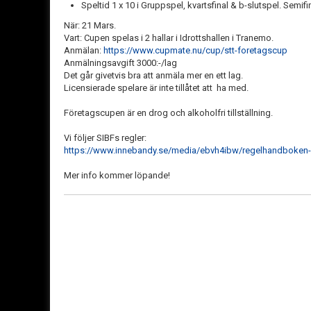
Speltid 1 x 10 i Gruppspel, kvartsfinal & b-slutspel. Semifinal
När: 21 Mars.
Vart: Cupen spelas i 2 hallar i Idrottshallen i Tranemo.
Anmälan:
https://www.cupmate.nu/cup/stt-foretagscup
Anmälningsavgift 3000:-/lag
Det går givetvis bra att anmäla mer en ett lag.
Licensierade spelare är inte tillåtet att ha med.
Företagscupen är en drog och alkoholfri tillställning.
Vi följer SIBFs regler:
https://www.innebandy.se/media/ebvh4ibw/regelhandboken-
Mer info kommer löpande!