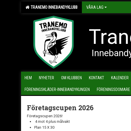
TRANEMO INNEBANDYKLUBB
VÅRA LAG
Tran
Inneband
HEM
NYHETER
OM KLUBBEN
KONTAKT
KALENDER
FÖRENINGSKLÄDER-INNEBANDYKUNGEN
FÖRENINGSDOMARE
Företagscupen 2026
Företagscupen 2026!
4 mot 4 plus målvakt
Plan 15 X 30