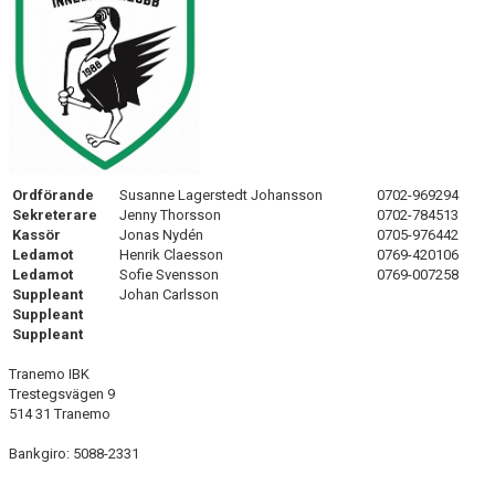
DOKUMENT
VÅRA LAG
MATCHER
FÖRETAGSCUPEN 2026
Ordförande
Susanne Lagerstedt Johansson
0702-969294
TRÄNINGSTIDER 2025/26
Sekreterare
Jenny Thorsson
0702-784513
Kassör
Jonas Nydén
0705-976442
SCHEMAN
Ledamot
Henrik Claesson
0769-420106
Ledamot
Sofie Svensson
0769-007258
Suppleant
Johan Carlsson
FÖRENINGSKLÄDER-INNEBANDYKUNGEN
Suppleant
Suppleant
FÖRENINGSDOMARE
Tranemo IBK
Trestegsvägen 9
514 31 Tranemo
Bankgiro: 5088-2331