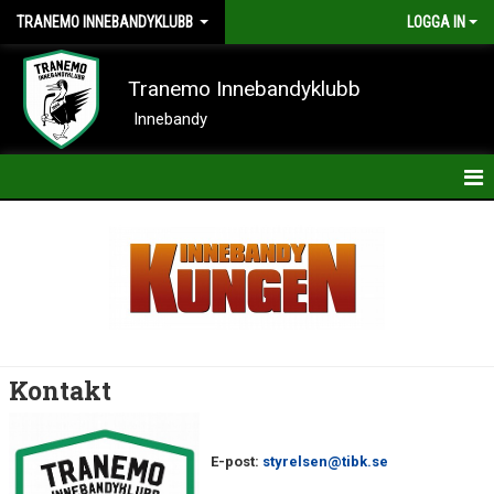
TRANEMO INNEBANDYKLUBB
LOGGA IN
Tranemo Innebandyklubb
Innebandy
HEM
NYHETER
OM KLUBBEN
KONTAKT
Kontakt
KALENDER
BILDER
E-post:
styrelsen@tibk.se