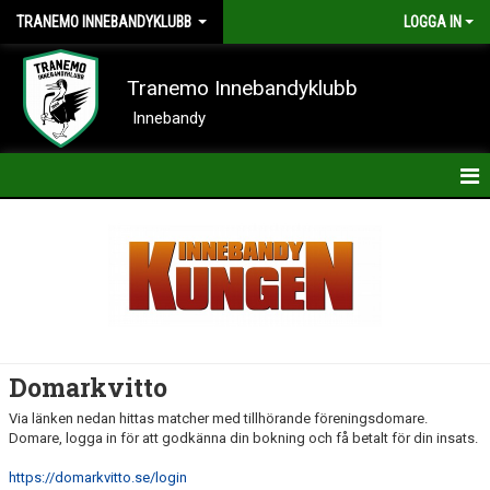
TRANEMO INNEBANDYKLUBB
LOGGA IN
Tranemo Innebandyklubb
Innebandy
HEM
NYHETER
OM KLUBBEN
KONTAKT
Domarkvitto
KALENDER
Via länken nedan hittas matcher med tillhörande föreningsdomare.
Domare, logga in för att godkänna din bokning och få betalt för din insats.
BILDER
https://domarkvitto.se/login