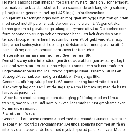
Höstens säsongsstart innebär inte bara en nystart i division 3 för herrlaget ,
DOKUMENT
det markerar också startskottet för en spännande och långsiktig satsning
på pojksidan genom ett helt nytt JAS-lag (Juniorallsvenskan).
VÅRA LAG
Vi väljer att se nedflyttningen som en möjlighet att bygga nytt från grunden
med siktet inställt på en snabb återkomst till division 2. Vägen dit ska
MATCHER
banas genom att ge våra unga talanger utrymme att växa. De spelare som
förra säsongen var unga och orutinerade har nu ett helt år av division 2-
tempo i kroppen, en erfarenhet som kommer att bli guld värd ett snäpp
FÖRETAGSCUPEN 2026
längre ner i seriesystemet. I den lägre divisionen kommer spelarna att få
samla på sig den seniorsrutin som krävs för framtiden.
TRÄNINGSTIDER 2025/26
Historisk sammanslagning med Svenljunga IBK
Den största nyheten inför säsongen är dock etableringen av ett nytt lag i
Juniorallsvenskan. För att kunna erbjuda kommunens och närområdets
SCHEMAN
unga talanger bästa möjliga utvecklingsmiljö kliver Tranemo IBK in i ett
strategiskt samarbete med grannklubben Svenljunga IBK.
FÖRENINGSKLÄDER-INNEBANDYKUNGEN
Genom att slå ihop våra påsar i JAS-sammanhang kan vi mönstra ett
slagkraftigt lag och se till att de unga spelarna får mäta sig med de bästa i
landet på juniornivå.
FÖRENINGSDOMARE
-Vi ser fram emot säsongen som drar igång på tisdag med en första
träning, säger Mikael Stål som blir kvar i ledarstaben runt grabbarna även
kommande säsong.
Framtiden i fokus
Genom att kombinera division 3-spel med matchande i Juniorallsvenskan
skapar vi en röd tråd i verksamheten. De unga spelarna kommer att få en
intensiv och utvecklande höst med mycket speltid på olika nivåer. Med en