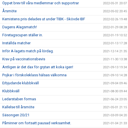
Öppet brev till våra medlemmar och supportrar
2022-05-31 20:07
Årsmöte
2022-05-02 20:45
Kemistens pris delades ut under TIBK - Skövde IBF
2022-02-26 19:48
Dagens Alagsmatch!
2022-01-29 08:28
Företagscupen ställer in.
2022-01-19 10:52
Inställda matcher
2022-01-13 17:28
Inför A-lagets match på lördag.
2021-12-14 21:35
Krav på vaccinationsbevis
2021-11-30 13:38
Äntligen är det dax för grytan att koka igen!
2021-09-13 19:34
Pojkar i förskoleklass hälsas välkomna
2021-09-10 14:28
Erbjudande klubbkväll
2021-09-04 09:46
Klubbkväll
2021-08-30 09:44
Ledarstaben formas
2021-06-24 23:05
Kallelse till årsmöte
2021-05-01 21:15
Säsongen 20/21
2021-03-09 04:20
Påminner om fortsatt pausad verksamhet.
2021-01-04 21:33