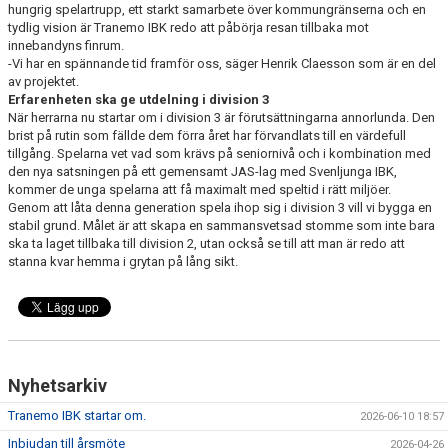
hungrig spelartrupp, ett starkt samarbete över kommungränserna och en
tydlig vision är Tranemo IBK redo att påbörja resan tillbaka mot
innebandyns finrum.
-Vi har en spännande tid framför oss, säger Henrik Claesson som är en del
av projektet.
Erfarenheten ska ge utdelning i division 3
När herrarna nu startar om i division 3 är förutsättningarna annorlunda. Den
brist på rutin som fällde dem förra året har förvandlats till en värdefull
tillgång. Spelarna vet vad som krävs på seniornivå och i kombination med
den nya satsningen på ett gemensamt JAS-lag med Svenljunga IBK,
kommer de unga spelarna att få maximalt med speltid i rätt miljöer.
Genom att låta denna generation spela ihop sig i division 3 vill vi bygga en
stabil grund. Målet är att skapa en sammansvetsad stomme som inte bara
ska ta laget tillbaka till division 2, utan också se till att man är redo att
stanna kvar hemma i grytan på lång sikt.
Nyhetsarkiv
Tranemo IBK startar om.
2026-06-10 18:57
Inbjudan till årsmöte
2026-04-26