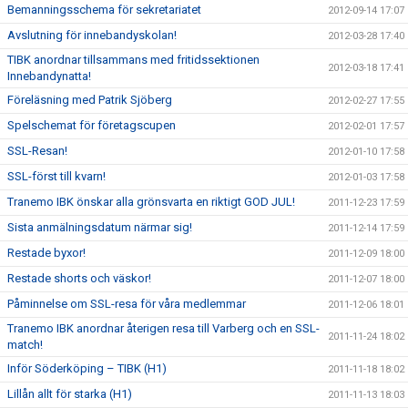
Bemanningsschema för sekretariatet
2012-09-14 17:07
Avslutning för innebandyskolan!
2012-03-28 17:40
TIBK anordnar tillsammans med fritidssektionen
2012-03-18 17:41
Innebandynatta!
Föreläsning med Patrik Sjöberg
2012-02-27 17:55
Spelschemat för företagscupen
2012-02-01 17:57
SSL-Resan!
2012-01-10 17:58
SSL-först till kvarn!
2012-01-03 17:58
Tranemo IBK önskar alla grönsvarta en riktigt GOD JUL!
2011-12-23 17:59
Sista anmälningsdatum närmar sig!
2011-12-14 17:59
Restade byxor!
2011-12-09 18:00
Restade shorts och väskor!
2011-12-07 18:00
Påminnelse om SSL-resa för våra medlemmar
2011-12-06 18:01
Tranemo IBK anordnar återigen resa till Varberg och en SSL-
2011-11-24 18:02
match!
Inför Söderköping – TIBK (H1)
2011-11-18 18:02
Lillån allt för starka (H1)
2011-11-13 18:03