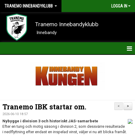
TRANEMO INNEBANDYKLUBB
LOGGA IN
Tranemo Innebandyklubb
Innebandy
HEM
NYHETER
OM KLUBBEN
KONTAKT
Tranemo IBK startar om.
<
>
KALENDER
2026-06-10 18:57
Nybygge i division 3 och historiskt JAS-samarbete
BILDER
Efter en tung och motig säsong i division 2, som dessvärre resulterade
i nedflyttning efter endast en inspelad vinst, väljer vi nu att blicka framåt.