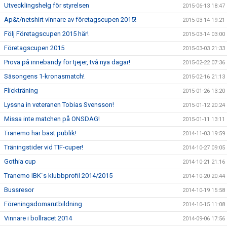
Utvecklingshelg för styrelsen
2015-06-13 18:47
Ap&t/netshirt vinnare av företagscupen 2015!
2015-03-14 19:21
Följ Företagscupen 2015 här!
2015-03-14 03:00
Företagscupen 2015
2015-03-03 21:33
Prova på innebandy för tjejer, två nya dagar!
2015-02-22 07:36
Säsongens 1-kronasmatch!
2015-02-16 21:13
Flickträning
2015-01-26 13:20
Lyssna in veteranen Tobias Svensson!
2015-01-12 20:24
Missa inte matchen på ONSDAG!
2015-01-11 13:11
Tranemo har bäst publik!
2014-11-03 19:59
Träningstider vid TIF-cuper!
2014-10-27 09:05
Gothia cup
2014-10-21 21:16
Tranemo IBK´s klubbprofil 2014/2015
2014-10-20 20:44
Bussresor
2014-10-19 15:58
Föreningsdomarutbildning
2014-10-15 11:08
Vinnare i bollracet 2014
2014-09-06 17:56