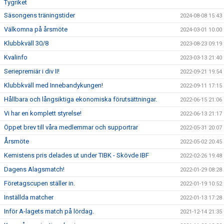
Tygriket
Säsongens träningstider
2024-08-08 15:43
Välkomna på årsmöte
2024-03-01 10:00
Klubbkväll 30/8
2023-08-23 09:19
Kvalinfo
2023-03-13 21:40
Seriepremiär i div II!
2022-09-21 19:54
Klubbkväll med Innebandykungen!
2022-09-11 17:15
Hållbara och långsiktiga ekonomiska förutsättningar.
2022-06-15 21:06
Vi har en komplett styrelse!
2022-06-13 21:17
Öppet brev till våra medlemmar och supportrar
2022-05-31 20:07
Årsmöte
2022-05-02 20:45
Kemistens pris delades ut under TIBK - Skövde IBF
2022-02-26 19:48
Dagens Alagsmatch!
2022-01-29 08:28
Företagscupen ställer in.
2022-01-19 10:52
Inställda matcher
2022-01-13 17:28
Inför A-lagets match på lördag.
2021-12-14 21:35