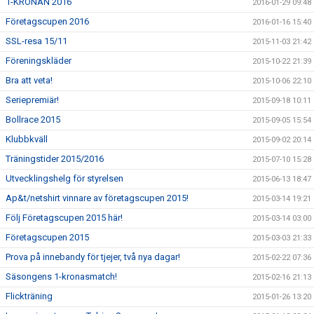
1-KRONAN 2016
2016-01-29 09:48
Företagscupen 2016
2016-01-16 15:40
SSL-resa 15/11
2015-11-03 21:42
Föreningskläder
2015-10-22 21:39
Bra att veta!
2015-10-06 22:10
Seriepremiär!
2015-09-18 10:11
Bollrace 2015
2015-09-05 15:54
Klubbkväll
2015-09-02 20:14
Träningstider 2015/2016
2015-07-10 15:28
Utvecklingshelg för styrelsen
2015-06-13 18:47
Ap&t/netshirt vinnare av företagscupen 2015!
2015-03-14 19:21
Följ Företagscupen 2015 här!
2015-03-14 03:00
Företagscupen 2015
2015-03-03 21:33
Prova på innebandy för tjejer, två nya dagar!
2015-02-22 07:36
Säsongens 1-kronasmatch!
2015-02-16 21:13
Flickträning
2015-01-26 13:20