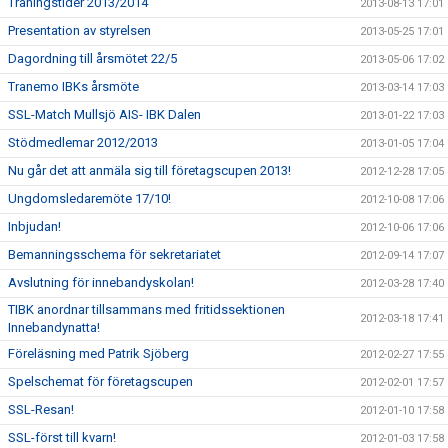
Träningstider 2013/2014
2013-08-13 17:01
Presentation av styrelsen
2013-05-25 17:01
Dagordning till årsmötet 22/5
2013-05-06 17:02
Tranemo IBKs årsmöte
2013-03-14 17:03
SSL-Match Mullsjö AIS- IBK Dalen
2013-01-22 17:03
Stödmedlemar 2012/2013
2013-01-05 17:04
Nu går det att anmäla sig till företagscupen 2013!
2012-12-28 17:05
Ungdomsledaremöte 17/10!
2012-10-08 17:06
Inbjudan!
2012-10-06 17:06
Bemanningsschema för sekretariatet
2012-09-14 17:07
Avslutning för innebandyskolan!
2012-03-28 17:40
TIBK anordnar tillsammans med fritidssektionen
2012-03-18 17:41
Innebandynatta!
Föreläsning med Patrik Sjöberg
2012-02-27 17:55
Spelschemat för företagscupen
2012-02-01 17:57
SSL-Resan!
2012-01-10 17:58
SSL-först till kvarn!
2012-01-03 17:58