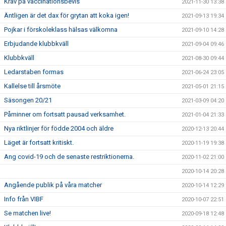
Krav på vaccinationsbevis
2021-11-30 13:38
Äntligen är det dax för grytan att koka igen!
2021-09-13 19:34
Pojkar i förskoleklass hälsas välkomna
2021-09-10 14:28
Erbjudande klubbkväll
2021-09-04 09:46
Klubbkväll
2021-08-30 09:44
Ledarstaben formas
2021-06-24 23:05
Kallelse till årsmöte
2021-05-01 21:15
Säsongen 20/21
2021-03-09 04:20
Påminner om fortsatt pausad verksamhet.
2021-01-04 21:33
Nya riktlinjer för födde 2004 och äldre
2020-12-13 20:44
Läget är fortsatt kritiskt.
2020-11-19 19:38
Ang covid-19 och de senaste restriktionerna.
2020-11-02 21:00
2020-10-14 20:28
Angående publik på våra matcher
2020-10-14 12:29
Info från VIBF
2020-10-07 22:51
Se matchen live!
2020-09-18 12:48