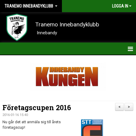
TRANEMO INNEBANDYKLUBB
LOGGA IN
Tranemo Innebandyklubb
Innebandy
HEM
NYHETER
OM KLUBBEN
KONTAKT
Företagscupen 2016
<
>
KALENDER
2016-01-16 15:40
Nu går det att anmäla sig till årets
BILDER
företagscup!