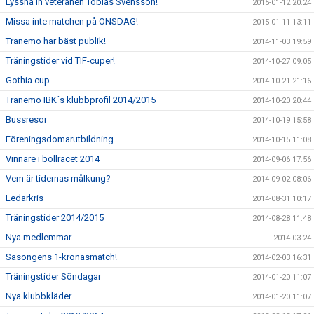
Lyssna in veteranen Tobias Svensson!
2015-01-12 20:24
Missa inte matchen på ONSDAG!
2015-01-11 13:11
Tranemo har bäst publik!
2014-11-03 19:59
Träningstider vid TIF-cuper!
2014-10-27 09:05
Gothia cup
2014-10-21 21:16
Tranemo IBK´s klubbprofil 2014/2015
2014-10-20 20:44
Bussresor
2014-10-19 15:58
Föreningsdomarutbildning
2014-10-15 11:08
Vinnare i bollracet 2014
2014-09-06 17:56
Vem är tidernas målkung?
2014-09-02 08:06
Ledarkris
2014-08-31 10:17
Träningstider 2014/2015
2014-08-28 11:48
Nya medlemmar
2014-03-24
Säsongens 1-kronasmatch!
2014-02-03 16:31
Träningstider Söndagar
2014-01-20 11:07
Nya klubbkläder
2014-01-20 11:07