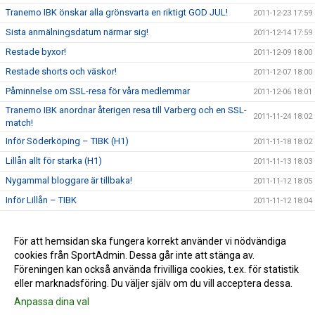
Tranemo IBK önskar alla grönsvarta en riktigt GOD JUL!
2011-12-23 17:59
Sista anmälningsdatum närmar sig!
2011-12-14 17:59
Restade byxor!
2011-12-09 18:00
Restade shorts och väskor!
2011-12-07 18:00
Påminnelse om SSL-resa för våra medlemmar
2011-12-06 18:01
Tranemo IBK anordnar återigen resa till Varberg och en SSL-
2011-11-24 18:02
match!
Inför Söderköping – TIBK (H1)
2011-11-18 18:02
Lillån allt för starka (H1)
2011-11-13 18:03
Nygammal bloggare är tillbaka!
2011-11-12 18:05
Inför Lillån – TIBK
2011-11-12 18:04
Tillgång till hemsidan
2011-11-01 18:05
Den nya hemsidan är nu igång!
För att hemsidan ska fungera korrekt använder vi nödvändiga
2011-10-30 18:06
cookies från SportAdmin. Dessa går inte att stänga av.
Nya träningskläder
2011-10-29 18:06
Föreningen kan också använda frivilliga cookies, t.ex. för statistik
eller marknadsföring. Du väljer själv om du vill acceptera dessa.
Anpassa dina val