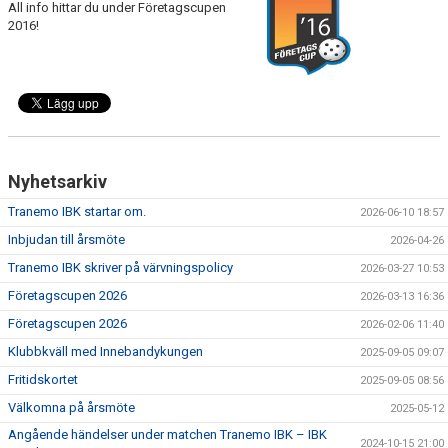
All info hittar du under Företagscupen
DOKUMENT
2016!
VÅRA LAG
MATCHER
FÖRETAGSCUPEN 2026
Nyhetsarkiv
TRÄNINGSTIDER 2025/26
Tranemo IBK startar om.
2026-06-10 18:57
SCHEMAN
Inbjudan till årsmöte
2026-04-26
Tranemo IBK skriver på värvningspolicy
2026-03-27 10:53
FÖRENINGSKLÄDER-INNEBANDYKUNGEN
Företagscupen 2026
2026-03-13 16:36
FÖRENINGSDOMARE
Företagscupen 2026
2026-02-06 11:40
Klubbkväll med Innebandykungen
2025-09-05 09:07
Fritidskortet
2025-09-05 08:56
Välkomna på årsmöte
2025-05-12
Angående händelser under matchen Tranemo IBK – IBK
2024-10-15 21:00