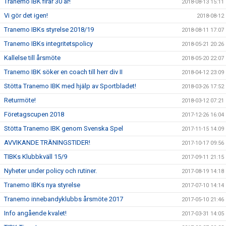
Tranemo IBK firar 30 år!
2018-08-13 15:11
Vi gör det igen!
2018-08-12
Tranemo IBKs styrelse 2018/19
2018-08-11 17:07
Tranemo IBKs integritetspolicy
2018-05-21 20:26
Kallelse till årsmöte
2018-05-20 22:07
Tranemo IBK söker en coach till herr div II
2018-04-12 23:09
Stötta Tranemo IBK med hjälp av Sportbladet!
2018-03-26 17:52
Returmöte!
2018-03-12 07:21
Företagscupen 2018
2017-12-26 16:04
Stötta Tranemo IBK genom Svenska Spel
2017-11-15 14:09
AVVIKANDE TRÄNINGSTIDER!
2017-10-17 09:56
TIBKs Klubbkväll 15/9
2017-09-11 21:15
Nyheter under policy och rutiner.
2017-08-19 14:18
Tranemo IBKs nya styrelse
2017-07-10 14:14
Tranemo innebandyklubbs årsmöte 2017
2017-05-10 21:46
Info angående kvalet!
2017-03-31 14:05