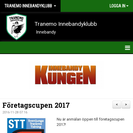
TRANEMO INNEBANDYKLUBB
LOGGA IN
Tranemo Innebandyklubb
Innebandy
HEM
NYHETER
OM KLUBBEN
KONTAKT
Företagscupen 2017
<
>
KALENDER
2016-11-28 07:16
Nu är anmälan öppen till företagscupen
BILDER
2017!