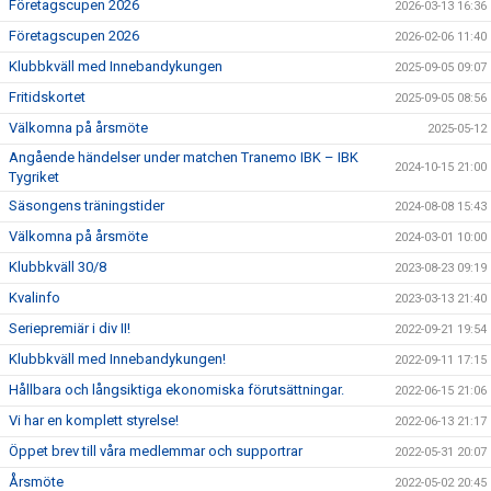
Företagscupen 2026
2026-03-13 16:36
Företagscupen 2026
2026-02-06 11:40
Klubbkväll med Innebandykungen
2025-09-05 09:07
Fritidskortet
2025-09-05 08:56
Välkomna på årsmöte
2025-05-12
Angående händelser under matchen Tranemo IBK – IBK
2024-10-15 21:00
Tygriket
Säsongens träningstider
2024-08-08 15:43
Välkomna på årsmöte
2024-03-01 10:00
Klubbkväll 30/8
2023-08-23 09:19
Kvalinfo
2023-03-13 21:40
Seriepremiär i div II!
2022-09-21 19:54
Klubbkväll med Innebandykungen!
2022-09-11 17:15
Hållbara och långsiktiga ekonomiska förutsättningar.
2022-06-15 21:06
Vi har en komplett styrelse!
2022-06-13 21:17
Öppet brev till våra medlemmar och supportrar
2022-05-31 20:07
Årsmöte
2022-05-02 20:45