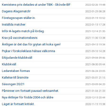
Kemistens pris delades ut under TIBK - Skövde IBF
2022-02-26 19:48
Dagens Alagsmatch!
2022-01-29 08:28
Företagscupen ställer in.
2022-01-19 10:52
Inställda matcher
2022-01-13 17:28
Inför A-lagets match på lördag.
2021-12-14 21:35
Krav på vaccinationsbevis
2021-11-30 13:38
Äntligen är det dax för grytan att koka igen!
2021-09-13 19:34
Pojkar i förskoleklass hälsas välkomna
2021-09-10 14:28
Erbjudande klubbkväll
2021-09-04 09:46
Klubbkväll
2021-08-30 09:44
Ledarstaben formas
2021-06-24 23:05
Kallelse till årsmöte
2021-05-01 21:15
Säsongen 20/21
2021-03-09 04:20
Påminner om fortsatt pausad verksamhet.
2021-01-04 21:33
Nya riktlinjer för födde 2004 och äldre
2020-12-13 20:44
Läget är fortsatt kritiskt.
2020-11-19 19:38