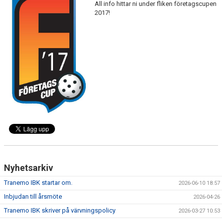
All info hittar ni under fliken företagscupen
DOKUMENT
2017!
VÅRA LAG
MATCHER
FÖRETAGSCUPEN 2026
TRÄNINGSTIDER 2025/26
SCHEMAN
FÖRENINGSKLÄDER-INNEBANDYKUNGEN
FÖRENINGSDOMARE
Nyhetsarkiv
Tranemo IBK startar om.
2026-06-10 18:57
Inbjudan till årsmöte
2026-04-26
Tranemo IBK skriver på värvningspolicy
2026-03-27 10:53