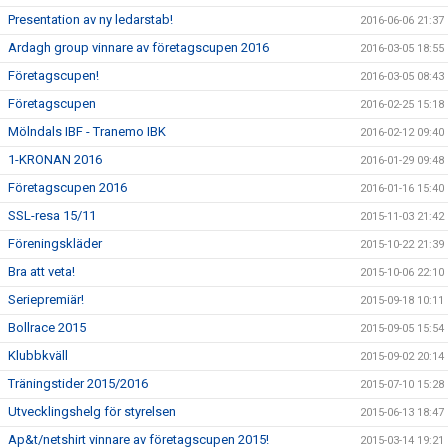
Presentation av ny ledarstab!
2016-06-06 21:37
Ardagh group vinnare av företagscupen 2016
2016-03-05 18:55
Företagscupen!
2016-03-05 08:43
Företagscupen
2016-02-25 15:18
Mölndals IBF - Tranemo IBK
2016-02-12 09:40
1-KRONAN 2016
2016-01-29 09:48
Företagscupen 2016
2016-01-16 15:40
SSL-resa 15/11
2015-11-03 21:42
Föreningskläder
2015-10-22 21:39
Bra att veta!
2015-10-06 22:10
Seriepremiär!
2015-09-18 10:11
Bollrace 2015
2015-09-05 15:54
Klubbkväll
2015-09-02 20:14
Träningstider 2015/2016
2015-07-10 15:28
Utvecklingshelg för styrelsen
2015-06-13 18:47
Ap&t/netshirt vinnare av företagscupen 2015!
2015-03-14 19:21