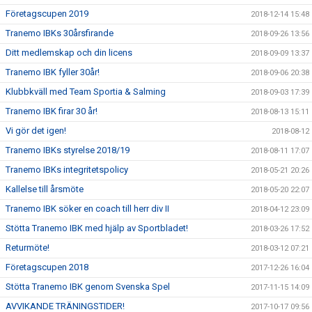
Företagscupen 2019
2018-12-14 15:48
Tranemo IBKs 30årsfirande
2018-09-26 13:56
Ditt medlemskap och din licens
2018-09-09 13:37
Tranemo IBK fyller 30år!
2018-09-06 20:38
Klubbkväll med Team Sportia & Salming
2018-09-03 17:39
Tranemo IBK firar 30 år!
2018-08-13 15:11
Vi gör det igen!
2018-08-12
Tranemo IBKs styrelse 2018/19
2018-08-11 17:07
Tranemo IBKs integritetspolicy
2018-05-21 20:26
Kallelse till årsmöte
2018-05-20 22:07
Tranemo IBK söker en coach till herr div II
2018-04-12 23:09
Stötta Tranemo IBK med hjälp av Sportbladet!
2018-03-26 17:52
Returmöte!
2018-03-12 07:21
Företagscupen 2018
2017-12-26 16:04
Stötta Tranemo IBK genom Svenska Spel
2017-11-15 14:09
AVVIKANDE TRÄNINGSTIDER!
2017-10-17 09:56