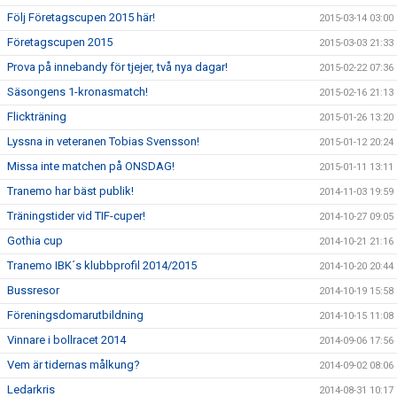
Följ Företagscupen 2015 här!
2015-03-14 03:00
Företagscupen 2015
2015-03-03 21:33
Prova på innebandy för tjejer, två nya dagar!
2015-02-22 07:36
Säsongens 1-kronasmatch!
2015-02-16 21:13
Flickträning
2015-01-26 13:20
Lyssna in veteranen Tobias Svensson!
2015-01-12 20:24
Missa inte matchen på ONSDAG!
2015-01-11 13:11
Tranemo har bäst publik!
2014-11-03 19:59
Träningstider vid TIF-cuper!
2014-10-27 09:05
Gothia cup
2014-10-21 21:16
Tranemo IBK´s klubbprofil 2014/2015
2014-10-20 20:44
Bussresor
2014-10-19 15:58
Föreningsdomarutbildning
2014-10-15 11:08
Vinnare i bollracet 2014
2014-09-06 17:56
Vem är tidernas målkung?
2014-09-02 08:06
Ledarkris
2014-08-31 10:17