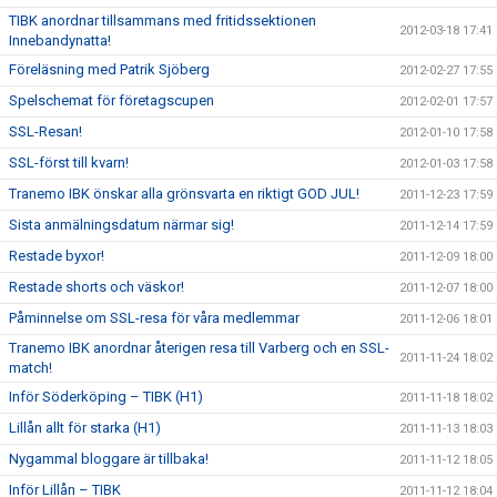
TIBK anordnar tillsammans med fritidssektionen
2012-03-18 17:41
Innebandynatta!
Föreläsning med Patrik Sjöberg
2012-02-27 17:55
Spelschemat för företagscupen
2012-02-01 17:57
SSL-Resan!
2012-01-10 17:58
SSL-först till kvarn!
2012-01-03 17:58
Tranemo IBK önskar alla grönsvarta en riktigt GOD JUL!
2011-12-23 17:59
Sista anmälningsdatum närmar sig!
2011-12-14 17:59
Restade byxor!
2011-12-09 18:00
Restade shorts och väskor!
2011-12-07 18:00
Påminnelse om SSL-resa för våra medlemmar
2011-12-06 18:01
Tranemo IBK anordnar återigen resa till Varberg och en SSL-
2011-11-24 18:02
match!
Inför Söderköping – TIBK (H1)
2011-11-18 18:02
Lillån allt för starka (H1)
2011-11-13 18:03
Nygammal bloggare är tillbaka!
2011-11-12 18:05
Inför Lillån – TIBK
2011-11-12 18:04