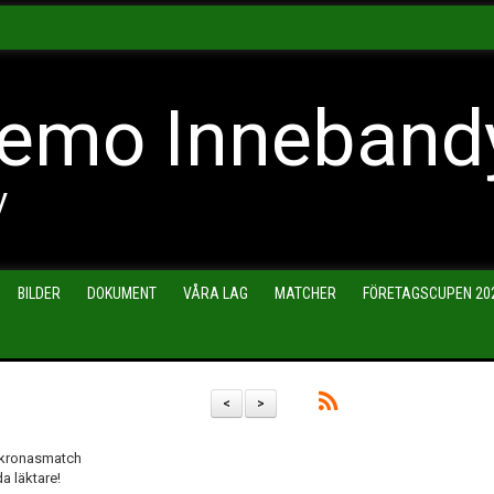
emo Inneband
y
BILDER
DOKUMENT
VÅRA LAG
MATCHER
FÖRETAGSCUPEN 20
<
>
1-kronasmatch
a läktare!