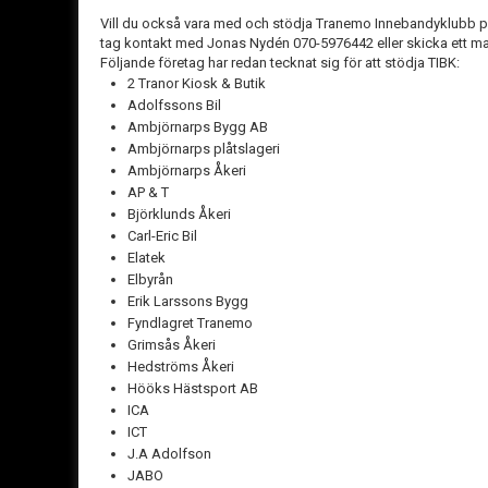
Vill du också vara med och stödja Tranemo Innebandyklubb 
tag kontakt med Jonas Nydén 070-5976442 eller skicka ett mail
Följande företag har redan tecknat sig för att stödja TIBK:
2 Tranor Kiosk & Butik
Adolfssons Bil
Ambjörnarps Bygg AB
Ambjörnarps plåtslageri
Ambjörnarps Åkeri
AP & T
Björklunds Åkeri
Carl-Eric Bil
Elatek
Elbyrån
Erik Larssons Bygg
Fyndlagret Tranemo
Grimsås Åkeri
Hedströms Åkeri
Hööks Hästsport AB
ICA
ICT
J.A Adolfson
JABO