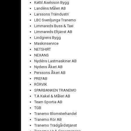
Kettil Axelsson Bygg
Landéns Måleri AB
Larssons Träindustri
LBC Svenljunga Tranemo
Limmareds Buss & Taxi
Limmareds Eltjänst AB
Lindgrens Bygg
Maskinservice
NETSHIRT
NEXANS
Nydéns Lastmaskiner AB
Nydens Åkeri AB
Perssons Åkeri AB
PREFAB
RÖRVIK
SPARBANKEN TRANEMO
T.A Kakel & Måleri AB
Team Sportia AB
TGB
Tranemo Blomsterhandel
Tranemo Rör AB
Tranemo Trädgårdstjänst