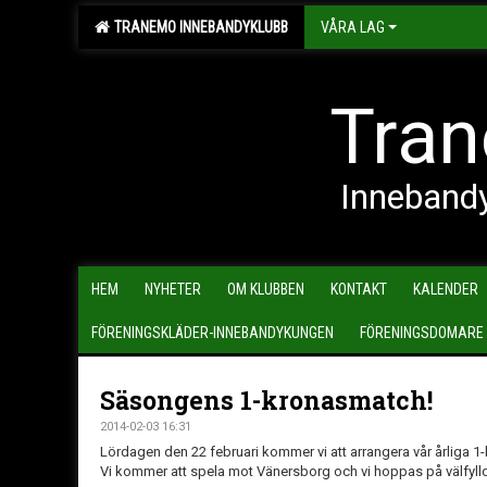
TRANEMO INNEBANDYKLUBB
VÅRA LAG
Tran
Inneband
HEM
NYHETER
OM KLUBBEN
KONTAKT
KALENDER
FÖRENINGSKLÄDER-INNEBANDYKUNGEN
FÖRENINGSDOMARE
Säsongens 1-kronasmatch!
2014-02-03 16:31
Lördagen den 22 februari kommer vi att arrangera vår årliga 
Vi kommer att spela mot Vänersborg och vi hoppas på välfylld