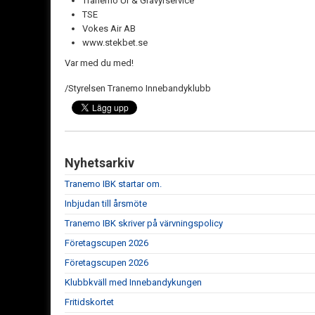
Tranemo Ur & Gravyrservice
TSE
Vokes Air AB
www.stekbet.se
Var med du med!
/Styrelsen Tranemo Innebandyklubb
Nyhetsarkiv
Tranemo IBK startar om.
Inbjudan till årsmöte
Tranemo IBK skriver på värvningspolicy
Företagscupen 2026
Företagscupen 2026
Klubbkväll med Innebandykungen
Fritidskortet