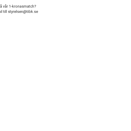
på vår 1-kronasmatch?
 till styrelsen@tibk.se