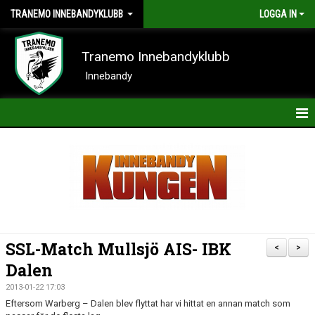
TRANEMO INNEBANDYKLUBB
LOGGA IN
Tranemo Innebandyklubb
Innebandy
HEM
NYHETER
OM KLUBBEN
KONTAKT
SSL-Match Mullsjö AIS- IBK
<
>
KALENDER
Dalen
2013-01-22 17:03
BILDER
Eftersom Warberg – Dalen blev flyttat har vi hittat en annan match som