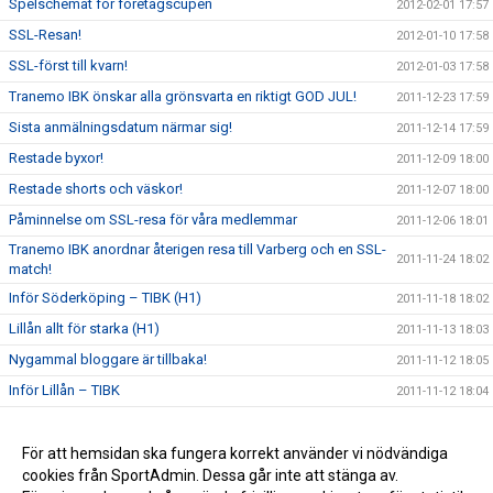
Spelschemat för företagscupen
2012-02-01 17:57
SSL-Resan!
2012-01-10 17:58
SSL-först till kvarn!
2012-01-03 17:58
Tranemo IBK önskar alla grönsvarta en riktigt GOD JUL!
2011-12-23 17:59
Sista anmälningsdatum närmar sig!
2011-12-14 17:59
Restade byxor!
2011-12-09 18:00
Restade shorts och väskor!
2011-12-07 18:00
Påminnelse om SSL-resa för våra medlemmar
2011-12-06 18:01
Tranemo IBK anordnar återigen resa till Varberg och en SSL-
2011-11-24 18:02
match!
Inför Söderköping – TIBK (H1)
2011-11-18 18:02
Lillån allt för starka (H1)
2011-11-13 18:03
Nygammal bloggare är tillbaka!
2011-11-12 18:05
Inför Lillån – TIBK
2011-11-12 18:04
Tillgång till hemsidan
2011-11-01 18:05
Den nya hemsidan är nu igång!
För att hemsidan ska fungera korrekt använder vi nödvändiga
2011-10-30 18:06
cookies från SportAdmin. Dessa går inte att stänga av.
Nya träningskläder
2011-10-29 18:06