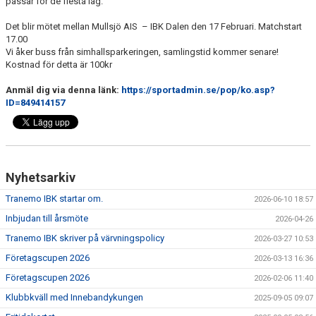
passar för de flesta lag.
DOKUMENT
Det blir mötet mellan Mullsjö AIS – IBK Dalen den 17 Februari. Matchstart
VÅRA LAG
17.00
Vi åker buss från simhallsparkeringen, samlingstid kommer senare!
Kostnad för detta är 100kr
MATCHER
Anmäl dig via denna länk:
https://sportadmin.se/pop/ko.asp?
FÖRETAGSCUPEN 2026
ID=849414157
TRÄNINGSTIDER 2025/26
SCHEMAN
Nyhetsarkiv
FÖRENINGSKLÄDER-INNEBANDYKUNGEN
Tranemo IBK startar om.
2026-06-10 18:57
Inbjudan till årsmöte
2026-04-26
FÖRENINGSDOMARE
Tranemo IBK skriver på värvningspolicy
2026-03-27 10:53
Företagscupen 2026
2026-03-13 16:36
Företagscupen 2026
2026-02-06 11:40
Klubbkväll med Innebandykungen
2025-09-05 09:07