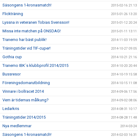
Säsongens 1-kronasmatch!
2015-02-16 21:13
Flickträning
2015-01-26 13:20
Lyssna in veteranen Tobias Svensson!
2015-01-12 20:24
Missa inte matchen på ONSDAG!
2015-01-11 13:11
Tranemo har bäst publik!
2014-11-03 19:59
Träningstider vid TIF-cuper!
2014-10-27 09:05
Gothia cup
2014-10-21 21:16
Tranemo IBK´s klubbprofil 2014/2015
2014-10-20 20:44
Bussresor
2014-10-19 15:58
Föreningsdomarutbildning
2014-10-15 11:08
Vinnare i bollracet 2014
2014-09-06 17:56
Vem är tidernas målkung?
2014-09-02 08:06
Ledarkris
2014-08-31 10:17
Träningstider 2014/2015
2014-08-28 11:48
Nya medlemmar
2014-03-24
Säsongens 1-kronasmatch!
2014-02-03 16:31