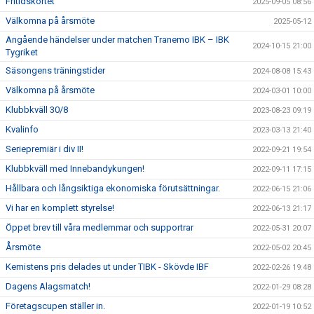
Fritidskortet
2025-09-05 08:56
Välkomna på årsmöte
2025-05-12
Angående händelser under matchen Tranemo IBK – IBK
2024-10-15 21:00
Tygriket
Säsongens träningstider
2024-08-08 15:43
Välkomna på årsmöte
2024-03-01 10:00
Klubbkväll 30/8
2023-08-23 09:19
Kvalinfo
2023-03-13 21:40
Seriepremiär i div II!
2022-09-21 19:54
Klubbkväll med Innebandykungen!
2022-09-11 17:15
Hållbara och långsiktiga ekonomiska förutsättningar.
2022-06-15 21:06
Vi har en komplett styrelse!
2022-06-13 21:17
Öppet brev till våra medlemmar och supportrar
2022-05-31 20:07
Årsmöte
2022-05-02 20:45
Kemistens pris delades ut under TIBK - Skövde IBF
2022-02-26 19:48
Dagens Alagsmatch!
2022-01-29 08:28
Företagscupen ställer in.
2022-01-19 10:52