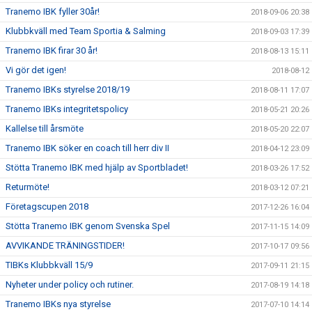
Tranemo IBK fyller 30år!
2018-09-06 20:38
Klubbkväll med Team Sportia & Salming
2018-09-03 17:39
Tranemo IBK firar 30 år!
2018-08-13 15:11
Vi gör det igen!
2018-08-12
Tranemo IBKs styrelse 2018/19
2018-08-11 17:07
Tranemo IBKs integritetspolicy
2018-05-21 20:26
Kallelse till årsmöte
2018-05-20 22:07
Tranemo IBK söker en coach till herr div II
2018-04-12 23:09
Stötta Tranemo IBK med hjälp av Sportbladet!
2018-03-26 17:52
Returmöte!
2018-03-12 07:21
Företagscupen 2018
2017-12-26 16:04
Stötta Tranemo IBK genom Svenska Spel
2017-11-15 14:09
AVVIKANDE TRÄNINGSTIDER!
2017-10-17 09:56
TIBKs Klubbkväll 15/9
2017-09-11 21:15
Nyheter under policy och rutiner.
2017-08-19 14:18
Tranemo IBKs nya styrelse
2017-07-10 14:14