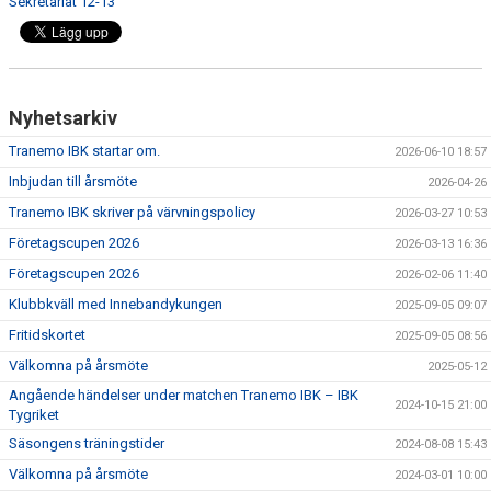
Sekretariat 12-13
DOKUMENT
VÅRA LAG
MATCHER
Nyhetsarkiv
Tranemo IBK startar om.
FÖRETAGSCUPEN 2026
2026-06-10 18:57
Inbjudan till årsmöte
2026-04-26
TRÄNINGSTIDER 2025/26
Tranemo IBK skriver på värvningspolicy
2026-03-27 10:53
Företagscupen 2026
2026-03-13 16:36
SCHEMAN
Företagscupen 2026
2026-02-06 11:40
FÖRENINGSKLÄDER-INNEBANDYKUNGEN
Klubbkväll med Innebandykungen
2025-09-05 09:07
Fritidskortet
2025-09-05 08:56
FÖRENINGSDOMARE
Välkomna på årsmöte
2025-05-12
Angående händelser under matchen Tranemo IBK – IBK
2024-10-15 21:00
Tygriket
Säsongens träningstider
2024-08-08 15:43
Välkomna på årsmöte
2024-03-01 10:00