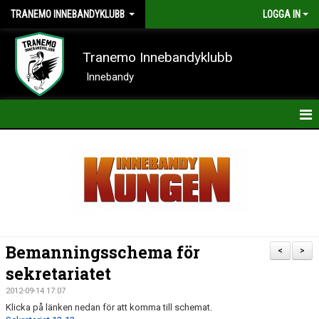
TRANEMO INNEBANDYKLUBB
LOGGA IN
Tranemo Innebandyklubb
Innebandy
HEM
NYHETER
OM KLUBBEN
KONTAKT
Bemanningsschema för
<
>
KALENDER
sekretariatet
2012-09-14 17:07
BILDER
Klicka på länken nedan för att komma till schemat.