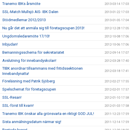
Tranemo IBKs årsmöte
2013-03-14 17:03
SSL-Match Mullsjö AIS- IBK Dalen
2013-01-22 17:03
Stödmedlemar 2012/2013
2013-01-05 17:04
Nu går det att anmäla sig till företagscupen 2013!
2012-12-28 17:05
Ungdomsledaremöte 17/10!
2012-10-08 17:06
Inbjudan!
2012-10-06 17:06
Bemanningsschema för sekretariatet
2012-09-14 17:07
Avslutning för innebandyskolan!
2012-03-28 17:40
TIBK anordnar tillsammans med fritidssektionen
2012-03-18 17:41
Innebandynatta!
Föreläsning med Patrik Sjöberg
2012-02-27 17:55
Spelschemat för företagscupen
2012-02-01 17:57
SSL-Resan!
2012-01-10 17:58
SSL-först till kvarn!
2012-01-03 17:58
Tranemo IBK önskar alla grönsvarta en riktigt GOD JUL!
2011-12-23 17:59
Sista anmälningsdatum närmar sig!
2011-12-14 17:59
Restade byxor!