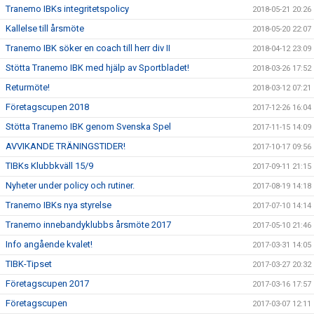
Tranemo IBKs integritetspolicy
2018-05-21 20:26
Kallelse till årsmöte
2018-05-20 22:07
Tranemo IBK söker en coach till herr div II
2018-04-12 23:09
Stötta Tranemo IBK med hjälp av Sportbladet!
2018-03-26 17:52
Returmöte!
2018-03-12 07:21
Företagscupen 2018
2017-12-26 16:04
Stötta Tranemo IBK genom Svenska Spel
2017-11-15 14:09
AVVIKANDE TRÄNINGSTIDER!
2017-10-17 09:56
TIBKs Klubbkväll 15/9
2017-09-11 21:15
Nyheter under policy och rutiner.
2017-08-19 14:18
Tranemo IBKs nya styrelse
2017-07-10 14:14
Tranemo innebandyklubbs årsmöte 2017
2017-05-10 21:46
Info angående kvalet!
2017-03-31 14:05
TIBK-Tipset
2017-03-27 20:32
Företagscupen 2017
2017-03-16 17:57
Företagscupen
2017-03-07 12:11