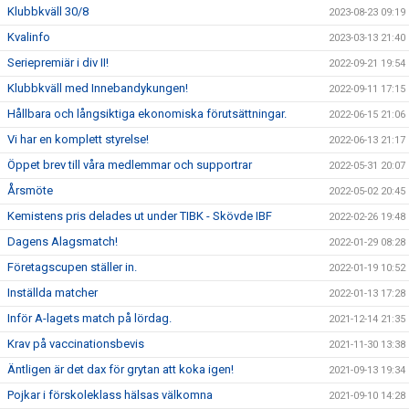
Klubbkväll 30/8
2023-08-23 09:19
Kvalinfo
2023-03-13 21:40
Seriepremiär i div II!
2022-09-21 19:54
Klubbkväll med Innebandykungen!
2022-09-11 17:15
Hållbara och långsiktiga ekonomiska förutsättningar.
2022-06-15 21:06
Vi har en komplett styrelse!
2022-06-13 21:17
Öppet brev till våra medlemmar och supportrar
2022-05-31 20:07
Årsmöte
2022-05-02 20:45
Kemistens pris delades ut under TIBK - Skövde IBF
2022-02-26 19:48
Dagens Alagsmatch!
2022-01-29 08:28
Företagscupen ställer in.
2022-01-19 10:52
Inställda matcher
2022-01-13 17:28
Inför A-lagets match på lördag.
2021-12-14 21:35
Krav på vaccinationsbevis
2021-11-30 13:38
Äntligen är det dax för grytan att koka igen!
2021-09-13 19:34
Pojkar i förskoleklass hälsas välkomna
2021-09-10 14:28