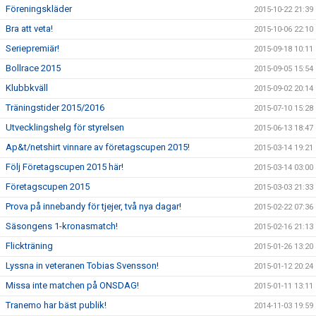
Föreningskläder
2015-10-22 21:39
Bra att veta!
2015-10-06 22:10
Seriepremiär!
2015-09-18 10:11
Bollrace 2015
2015-09-05 15:54
Klubbkväll
2015-09-02 20:14
Träningstider 2015/2016
2015-07-10 15:28
Utvecklingshelg för styrelsen
2015-06-13 18:47
Ap&t/netshirt vinnare av företagscupen 2015!
2015-03-14 19:21
Följ Företagscupen 2015 här!
2015-03-14 03:00
Företagscupen 2015
2015-03-03 21:33
Prova på innebandy för tjejer, två nya dagar!
2015-02-22 07:36
Säsongens 1-kronasmatch!
2015-02-16 21:13
Flickträning
2015-01-26 13:20
Lyssna in veteranen Tobias Svensson!
2015-01-12 20:24
Missa inte matchen på ONSDAG!
2015-01-11 13:11
Tranemo har bäst publik!
2014-11-03 19:59