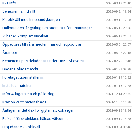
Kvalinfo
2023-03-13 21:40
Seriepremiär i div II!
2022-09-21 19:54
Klubbkväll med Innebandykungen!
2022-09-11 17:15
Hållbara och långsiktiga ekonomiska förutsättningar.
2022-06-15 21:06
Vi har en komplett styrelse!
2022-06-13 21:17
Öppet brev till våra medlemmar och supportrar
2022-05-31 20:07
Årsmöte
2022-05-02 20:45
Kemistens pris delades ut under TIBK - Skövde IBF
2022-02-26 19:48
Dagens Alagsmatch!
2022-01-29 08:28
Företagscupen ställer in.
2022-01-19 10:52
Inställda matcher
2022-01-13 17:28
Inför A-lagets match på lördag.
2021-12-14 21:35
Krav på vaccinationsbevis
2021-11-30 13:38
Äntligen är det dax för grytan att koka igen!
2021-09-13 19:34
Pojkar i förskoleklass hälsas välkomna
2021-09-10 14:28
Erbjudande klubbkväll
2021-09-04 09:46