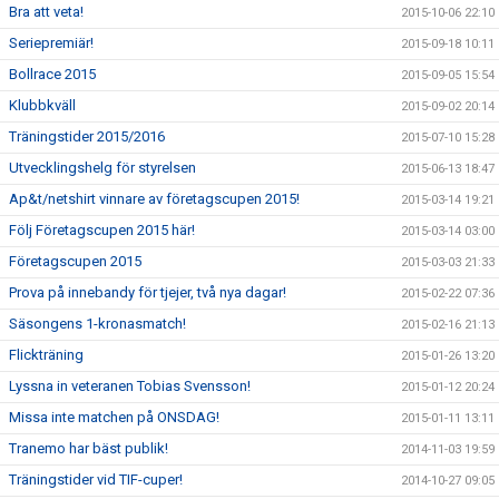
Bra att veta!
2015-10-06 22:10
Seriepremiär!
2015-09-18 10:11
Bollrace 2015
2015-09-05 15:54
Klubbkväll
2015-09-02 20:14
Träningstider 2015/2016
2015-07-10 15:28
Utvecklingshelg för styrelsen
2015-06-13 18:47
Ap&t/netshirt vinnare av företagscupen 2015!
2015-03-14 19:21
Följ Företagscupen 2015 här!
2015-03-14 03:00
Företagscupen 2015
2015-03-03 21:33
Prova på innebandy för tjejer, två nya dagar!
2015-02-22 07:36
Säsongens 1-kronasmatch!
2015-02-16 21:13
Flickträning
2015-01-26 13:20
Lyssna in veteranen Tobias Svensson!
2015-01-12 20:24
Missa inte matchen på ONSDAG!
2015-01-11 13:11
Tranemo har bäst publik!
2014-11-03 19:59
Träningstider vid TIF-cuper!
2014-10-27 09:05