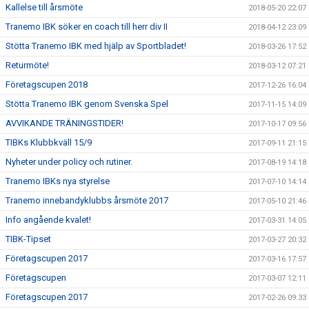
Kallelse till årsmöte
2018-05-20 22:07
Tranemo IBK söker en coach till herr div II
2018-04-12 23:09
Stötta Tranemo IBK med hjälp av Sportbladet!
2018-03-26 17:52
Returmöte!
2018-03-12 07:21
Företagscupen 2018
2017-12-26 16:04
Stötta Tranemo IBK genom Svenska Spel
2017-11-15 14:09
AVVIKANDE TRÄNINGSTIDER!
2017-10-17 09:56
TIBKs Klubbkväll 15/9
2017-09-11 21:15
Nyheter under policy och rutiner.
2017-08-19 14:18
Tranemo IBKs nya styrelse
2017-07-10 14:14
Tranemo innebandyklubbs årsmöte 2017
2017-05-10 21:46
Info angående kvalet!
2017-03-31 14:05
TIBK-Tipset
2017-03-27 20:32
Företagscupen 2017
2017-03-16 17:57
Företagscupen
2017-03-07 12:11
Företagscupen 2017
2017-02-26 09:33