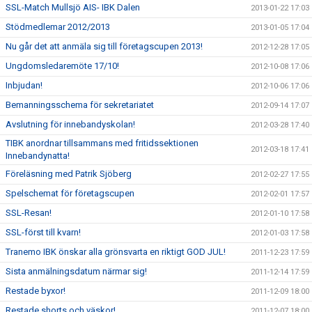
SSL-Match Mullsjö AIS- IBK Dalen
2013-01-22 17:03
Stödmedlemar 2012/2013
2013-01-05 17:04
Nu går det att anmäla sig till företagscupen 2013!
2012-12-28 17:05
Ungdomsledaremöte 17/10!
2012-10-08 17:06
Inbjudan!
2012-10-06 17:06
Bemanningsschema för sekretariatet
2012-09-14 17:07
Avslutning för innebandyskolan!
2012-03-28 17:40
TIBK anordnar tillsammans med fritidssektionen
2012-03-18 17:41
Innebandynatta!
Föreläsning med Patrik Sjöberg
2012-02-27 17:55
Spelschemat för företagscupen
2012-02-01 17:57
SSL-Resan!
2012-01-10 17:58
SSL-först till kvarn!
2012-01-03 17:58
Tranemo IBK önskar alla grönsvarta en riktigt GOD JUL!
2011-12-23 17:59
Sista anmälningsdatum närmar sig!
2011-12-14 17:59
Restade byxor!
2011-12-09 18:00
Restade shorts och väskor!
2011-12-07 18:00