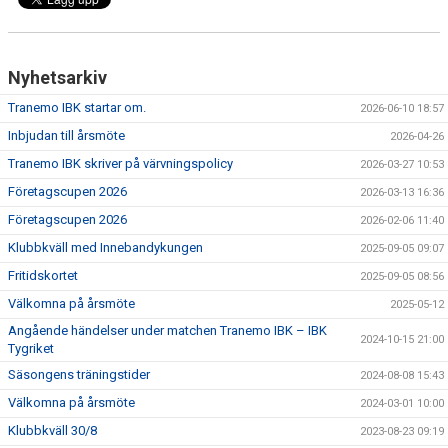
DOKUMENT
VÅRA LAG
Nyhetsarkiv
MATCHER
Tranemo IBK startar om.
2026-06-10 18:57
Inbjudan till årsmöte
2026-04-26
FÖRETAGSCUPEN 2026
Tranemo IBK skriver på värvningspolicy
2026-03-27 10:53
TRÄNINGSTIDER 2025/26
Företagscupen 2026
2026-03-13 16:36
Företagscupen 2026
2026-02-06 11:40
SCHEMAN
Klubbkväll med Innebandykungen
2025-09-05 09:07
FÖRENINGSKLÄDER-INNEBANDYKUNGEN
Fritidskortet
2025-09-05 08:56
Välkomna på årsmöte
2025-05-12
FÖRENINGSDOMARE
Angående händelser under matchen Tranemo IBK – IBK
2024-10-15 21:00
Tygriket
Säsongens träningstider
2024-08-08 15:43
Välkomna på årsmöte
2024-03-01 10:00
Klubbkväll 30/8
2023-08-23 09:19