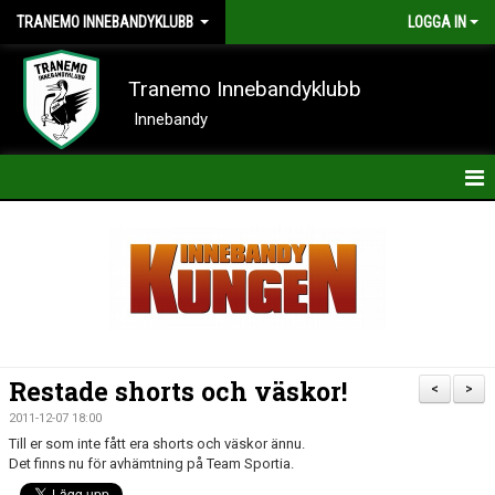
TRANEMO INNEBANDYKLUBB
LOGGA IN
Tranemo Innebandyklubb
Innebandy
HEM
NYHETER
OM KLUBBEN
KONTAKT
Restade shorts och väskor!
<
>
KALENDER
2011-12-07 18:00
Till er som inte fått era shorts och väskor ännu.
BILDER
Det finns nu för avhämtning på Team Sportia.