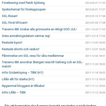
Föreläsning med Patrik Sjöberg
2012-02-27 17:55
Spelschemat för företagscupen
2012-02-01 17:57
SSL-Resan!
2012-01-10 17:58
SSL-först till kvarn!
2012-01-03 17:58
Tranemo IBK önskar alla grönsvarta en riktigt GOD JUL!
2011-12-23 17:59
Sista anmälningsdatum närmar sig!
2011-12-14 17:59
Restade byxor!
2011-12-09 18:00
Restade shorts och väskor!
2011-12-07 18:00
Påminnelse om SSL-resa för våra medlemmar
2011-12-06 18:01
Tranemo IBK anordnar återigen resa till Varberg och en SSL-
2011-11-24 18:02
match!
Inför Söderköping – TIBK (H1)
2011-11-18 18:02
Lillån allt för starka (H1)
2011-11-13 18:03
Nygammal bloggare är tillbaka!
2011-11-12 18:05
Inför Lillån – TIBK
2011-11-12 18:04
Tillgång till hemsidan
2011-11-01 18:05
Den nya hemsidan är nu igång!
2011-10-30 18:06