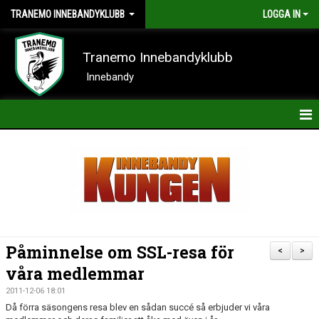
TRANEMO INNEBANDYKLUBB
LOGGA IN
Tranemo Innebandyklubb
Innebandy
HEM
NYHETER
OM KLUBBEN
KONTAKT
Påminnelse om SSL-resa för
<
>
KALENDER
våra medlemmar
2011-12-06 18:01
BILDER
Då förra säsongens resa blev en sådan succé så erbjuder vi våra