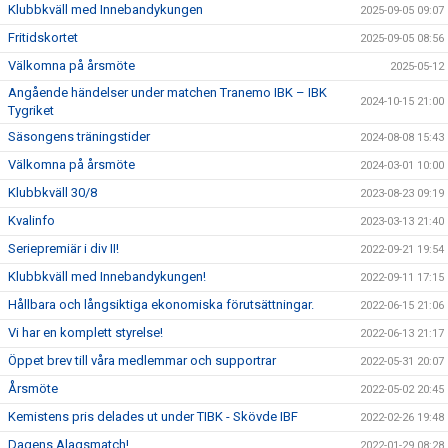
Klubbkväll med Innebandykungen
2025-09-05 09:07
Fritidskortet
2025-09-05 08:56
Välkomna på årsmöte
2025-05-12
Angående händelser under matchen Tranemo IBK – IBK
2024-10-15 21:00
Tygriket
Säsongens träningstider
2024-08-08 15:43
Välkomna på årsmöte
2024-03-01 10:00
Klubbkväll 30/8
2023-08-23 09:19
Kvalinfo
2023-03-13 21:40
Seriepremiär i div II!
2022-09-21 19:54
Klubbkväll med Innebandykungen!
2022-09-11 17:15
Hållbara och långsiktiga ekonomiska förutsättningar.
2022-06-15 21:06
Vi har en komplett styrelse!
2022-06-13 21:17
Öppet brev till våra medlemmar och supportrar
2022-05-31 20:07
Årsmöte
2022-05-02 20:45
Kemistens pris delades ut under TIBK - Skövde IBF
2022-02-26 19:48
Dagens Alagsmatch!
2022-01-29 08:28