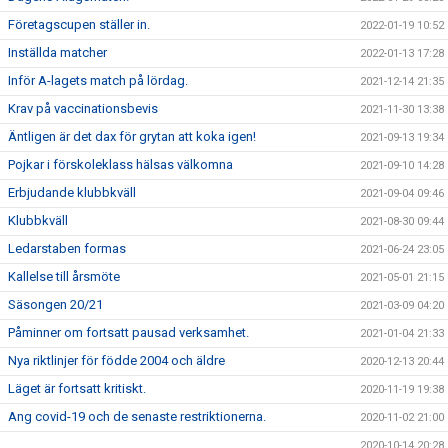
Företagscupen ställer in.
2022-01-19 10:52
Inställda matcher
2022-01-13 17:28
Inför A-lagets match på lördag.
2021-12-14 21:35
Krav på vaccinationsbevis
2021-11-30 13:38
Äntligen är det dax för grytan att koka igen!
2021-09-13 19:34
Pojkar i förskoleklass hälsas välkomna
2021-09-10 14:28
Erbjudande klubbkväll
2021-09-04 09:46
Klubbkväll
2021-08-30 09:44
Ledarstaben formas
2021-06-24 23:05
Kallelse till årsmöte
2021-05-01 21:15
Säsongen 20/21
2021-03-09 04:20
Påminner om fortsatt pausad verksamhet.
2021-01-04 21:33
Nya riktlinjer för födde 2004 och äldre
2020-12-13 20:44
Läget är fortsatt kritiskt.
2020-11-19 19:38
Ang covid-19 och de senaste restriktionerna.
2020-11-02 21:00
2020-10-14 20:28