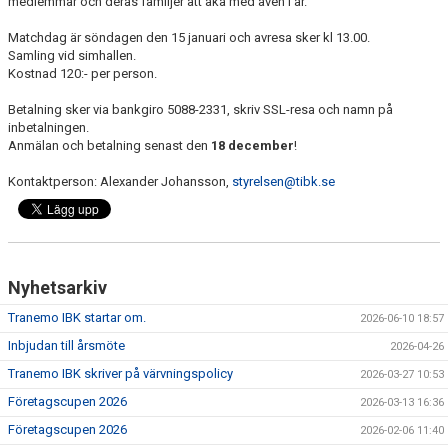
medlemmar och deras familjer att åka med även i år.
DOKUMENT
Matchdag är söndagen den 15 januari och avresa sker kl 13.00.
VÅRA LAG
Samling vid simhallen.
Kostnad 120:- per person.
MATCHER
Betalning sker via bankgiro 5088-2331, skriv SSL-resa och namn på
inbetalningen.
FÖRETAGSCUPEN 2026
Anmälan och betalning senast den
18 december
!
Kontaktperson: Alexander Johansson,
styrelsen@tibk.se
TRÄNINGSTIDER 2025/26
SCHEMAN
FÖRENINGSKLÄDER-INNEBANDYKUNGEN
Nyhetsarkiv
FÖRENINGSDOMARE
Tranemo IBK startar om.
2026-06-10 18:57
Inbjudan till årsmöte
2026-04-26
Tranemo IBK skriver på värvningspolicy
2026-03-27 10:53
Företagscupen 2026
2026-03-13 16:36
Företagscupen 2026
2026-02-06 11:40