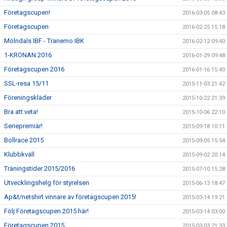
Företagscupen!
2016-03-05 08:43
Företagscupen
2016-02-25 15:18
Mölndals IBF - Tranemo IBK
2016-02-12 09:40
1-KRONAN 2016
2016-01-29 09:48
Företagscupen 2016
2016-01-16 15:40
SSL-resa 15/11
2015-11-03 21:42
Föreningskläder
2015-10-22 21:39
Bra att veta!
2015-10-06 22:10
Seriepremiär!
2015-09-18 10:11
Bollrace 2015
2015-09-05 15:54
Klubbkväll
2015-09-02 20:14
Träningstider 2015/2016
2015-07-10 15:28
Utvecklingshelg för styrelsen
2015-06-13 18:47
Ap&t/netshirt vinnare av företagscupen 2015!
2015-03-14 19:21
Följ Företagscupen 2015 här!
2015-03-14 03:00
Företagscupen 2015
2015-03-03 21:33