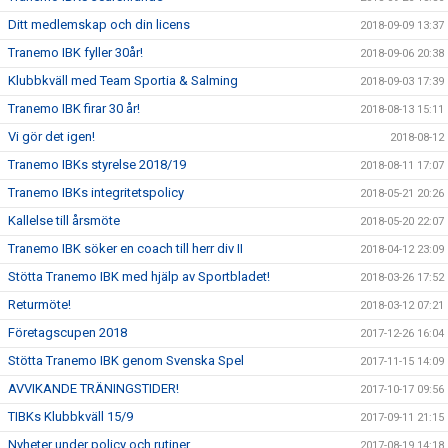
Ditt medlemskap och din licens
2018-09-09 13:37
Tranemo IBK fyller 30år!
2018-09-06 20:38
Klubbkväll med Team Sportia & Salming
2018-09-03 17:39
Tranemo IBK firar 30 år!
2018-08-13 15:11
Vi gör det igen!
2018-08-12
Tranemo IBKs styrelse 2018/19
2018-08-11 17:07
Tranemo IBKs integritetspolicy
2018-05-21 20:26
Kallelse till årsmöte
2018-05-20 22:07
Tranemo IBK söker en coach till herr div II
2018-04-12 23:09
Stötta Tranemo IBK med hjälp av Sportbladet!
2018-03-26 17:52
Returmöte!
2018-03-12 07:21
Företagscupen 2018
2017-12-26 16:04
Stötta Tranemo IBK genom Svenska Spel
2017-11-15 14:09
AVVIKANDE TRÄNINGSTIDER!
2017-10-17 09:56
TIBKs Klubbkväll 15/9
2017-09-11 21:15
Nyheter under policy och rutiner.
2017-08-19 14:18