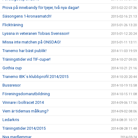
Prova på innebandy för tjejer, två nya dagar!
2015-02-22 07:36
Säsongens 1-kronasmatch!
2015-02-16 21:13
Flickträning
2015-01-26 13:20
Lyssna in veteranen Tobias Svensson!
2015-01-12 20:24
Missa inte matchen på ONSDAG!
2015-01-11 13:11
Tranemo har bäst publik!
2014-11-03 19:59
Träningstider vid TIF-cuper!
2014-10-27 09:05
Gothia cup
2014-10-21 21:16
Tranemo IBK´s klubbprofil 2014/2015
2014-10-20 20:44
Bussresor
2014-10-19 15:58
Föreningsdomarutbildning
2014-10-15 11:08
Vinnare i bollracet 2014
2014-09-06 17:56
Vem är tidernas målkung?
2014-09-02 08:06
Ledarkris
2014-08-31 10:17
Träningstider 2014/2015
2014-08-28 11:48
Nya medlemmar
2014-03-24