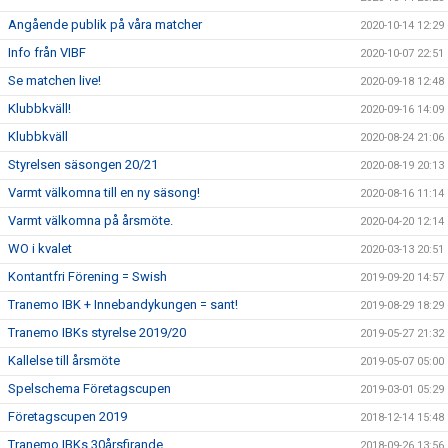
Angående publik på våra matcher
2020-10-14 12:29
Info från VIBF
2020-10-07 22:51
Se matchen live!
2020-09-18 12:48
Klubbkväll!
2020-09-16 14:09
Klubbkväll
2020-08-24 21:06
Styrelsen säsongen 20/21
2020-08-19 20:13
Varmt välkomna till en ny säsong!
2020-08-16 11:14
Varmt välkomna på årsmöte.
2020-04-20 12:14
WO i kvalet
2020-03-13 20:51
Kontantfri Förening = Swish
2019-09-20 14:57
Tranemo IBK + Innebandykungen = sant!
2019-08-29 18:29
Tranemo IBKs styrelse 2019/20
2019-05-27 21:32
Kallelse till årsmöte
2019-05-07 05:00
Spelschema Företagscupen
2019-03-01 05:29
Företagscupen 2019
2018-12-14 15:48
Tranemo IBKs 30årsfirande
2018-09-26 13:56