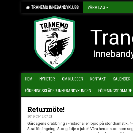
TRANEMO INNEBANDYKLUBB
VÅRA LAG
Tran
Inneband
HEM
NYHETER
OM KLUBBEN
KONTAKT
KALENDER
FÖRENINGSKLÄDER-INNEBANDYKUNGEN
FÖRENINGSDOMARE
Returmöte!
2018-03-12 07:21
Gårdagens drabbning i Fristadhallen bjöd på stor dramatik. 4-4 
Strafförlängning. Stor glädje o jubel! Våra herrar stod som segra