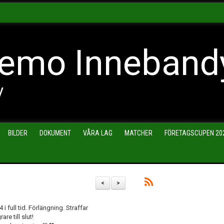
emo Inneband
y
BILDER
DOKUMENT
VÅRA LAG
MATCHER
FÖRETAGSCUPEN 20
<
>
i full tid. Förlängning. Straffar
re till slut!