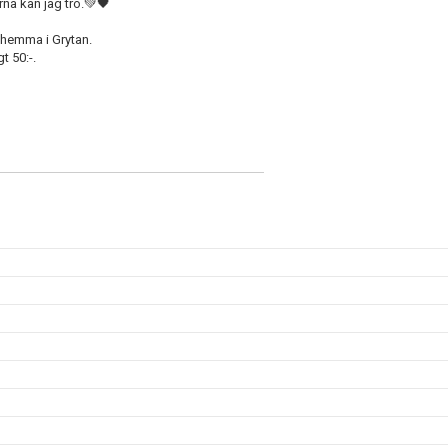
rna kan jag tro.💚🖤
 hemma i Grytan.
t 50:-.