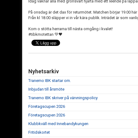
Idag vaknar alla med grönsvart hjärta med ett leende på läppa
På onsdag är det dax för returmötet. Matchen börjar 19.00 här
Från kl 18.00 släpper vi in vår kära publik. Inträdet är som vanlig
Kom o stötta herrarna till nästa omgång i kvalet!
#tibkmotettan 💚🖤
Nyhetsarkiv
Tranemo IBK startar om.
Inbjudan till årsmöte
Tranemo IBK skriver på värvningspolicy
Företagscupen 2026
Företagscupen 2026
Klubbkväll med Innebandykungen
Fritidskortet