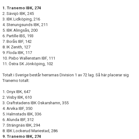
DOKUMENT
1. Tranemo IBK, 274
2. Sävsjö IBK, 245
VÅRA LAG
3. IBK Lidköping, 216
4. Stenungsunds IBK, 211
MATCHER
5. IBK Alingsås, 200
6. Partille IBS, 193
7. Borås IBF, 142
FÖRETAGSCUPEN 2026
8. IK Zenith, 127
9. Floda IBK, 117
TRÄNINGSTIDER 2025/26
10. Pixbo Wallenstam IBF, 111
11. Östra SK Jönköping, 102
SCHEMAN
Totalt i Sverige består herrarnas Division 1 av 72 lag. Så här placerar sig
Tranemo totalt:
FÖRENINGSKLÄDER-INNEBANDYKUNGEN
1. Onyx IBK, 647
2. Visby IBK, 610
FÖRENINGSDOMARE
3. Craftstadens IBK Oskarshamn, 355
4. Arvika IBF, 350
5. Halmstads IBK, 336
6. Alunda IBF, 312
7. Strängnäs IBK, 294
8. IBK Lockerud Mariestad, 286
9. Tranemo IBK, 274