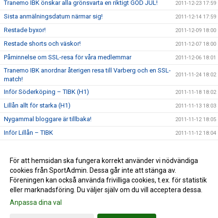
Tranemo IBK önskar alla grönsvarta en riktigt GOD JUL!
2011-12-23 17:59
Sista anmälningsdatum närmar sig!
2011-12-14 17:59
Restade byxor!
2011-12-09 18:00
Restade shorts och väskor!
2011-12-07 18:00
Påminnelse om SSL-resa för våra medlemmar
2011-12-06 18:01
Tranemo IBK anordnar återigen resa till Varberg och en SSL-
2011-11-24 18:02
match!
Inför Söderköping – TIBK (H1)
2011-11-18 18:02
Lillån allt för starka (H1)
2011-11-13 18:03
Nygammal bloggare är tillbaka!
2011-11-12 18:05
Inför Lillån – TIBK
2011-11-12 18:04
Tillgång till hemsidan
2011-11-01 18:05
Den nya hemsidan är nu igång!
För att hemsidan ska fungera korrekt använder vi nödvändiga
2011-10-30 18:06
cookies från SportAdmin. Dessa går inte att stänga av.
Nya träningskläder
2011-10-29 18:06
Föreningen kan också använda frivilliga cookies, t.ex. för statistik
eller marknadsföring. Du väljer själv om du vill acceptera dessa.
Anpassa dina val
Cookie-inställningar
Gå till Webbversion