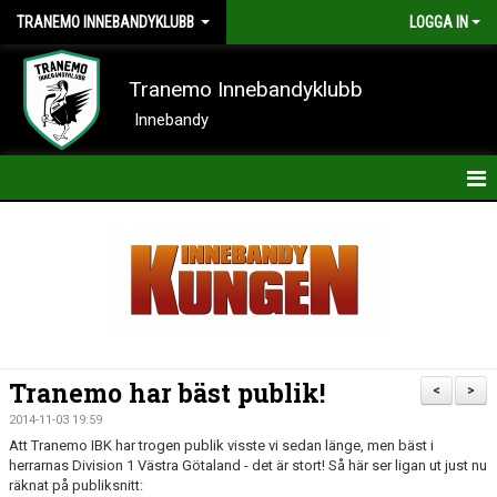
TRANEMO INNEBANDYKLUBB
LOGGA IN
Tranemo Innebandyklubb
Innebandy
HEM
NYHETER
OM KLUBBEN
KONTAKT
Tranemo har bäst publik!
<
>
KALENDER
2014-11-03 19:59
Att Tranemo IBK har trogen publik visste vi sedan länge, men bäst i
BILDER
herrarnas Division 1 Västra Götaland - det är stort! Så här ser ligan ut just nu
räknat på publiksnitt: