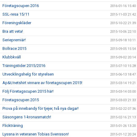
Företagscupen 2016
2016-01-16 15:40
SSL-resa 15/11
2015-11-03 21:42
Föreningskläder
2015-10-22 21:39
Bra att veta!
2015-10-06 22:10
Seriepremiär!
2015-09-18 10:11
Bollrace 2015
2015-09-05 15:54
Klubbkväll
2015-09-02 20:14
Träningstider 2015/2016
2015-07-10 15:28
Utvecklingshelg för styrelsen
2015-06-13 18:47
Ap&t/netshirt vinnare av företagscupen 2015!
2015-03-14 19:21
Följ Företagscupen 2015 här!
2015-03-14 03:00
Företagscupen 2015
2015-03-03 21:33
Prova på innebandy för tjejer, två nya dagar!
2015-02-22 07:36
Säsongens 1-kronasmatch!
2015-02-16 21:13
Flickträning
2015-01-26 13:20
Lyssna in veteranen Tobias Svensson!
2015-01-12 20:24