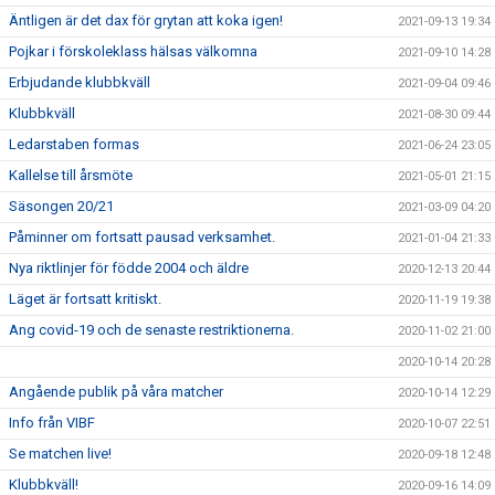
Äntligen är det dax för grytan att koka igen!
2021-09-13 19:34
Pojkar i förskoleklass hälsas välkomna
2021-09-10 14:28
Erbjudande klubbkväll
2021-09-04 09:46
Klubbkväll
2021-08-30 09:44
Ledarstaben formas
2021-06-24 23:05
Kallelse till årsmöte
2021-05-01 21:15
Säsongen 20/21
2021-03-09 04:20
Påminner om fortsatt pausad verksamhet.
2021-01-04 21:33
Nya riktlinjer för födde 2004 och äldre
2020-12-13 20:44
Läget är fortsatt kritiskt.
2020-11-19 19:38
Ang covid-19 och de senaste restriktionerna.
2020-11-02 21:00
2020-10-14 20:28
Angående publik på våra matcher
2020-10-14 12:29
Info från VIBF
2020-10-07 22:51
Se matchen live!
2020-09-18 12:48
Klubbkväll!
2020-09-16 14:09