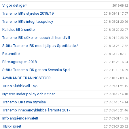
Vi gör det igen!
2018-08-12
Tranemo IBKs styrelse 2018/19
2018-08-11 17:07
Tranemo IBKs integritetspolicy
2018-05-21 20:26
Kallelse till årsmöte
2018-05-20 22:07
Tranemo IBK söker en coach till herr div II
2018-04-12 23:09
Stötta Tranemo IBK med hjälp av Sportbladet!
2018-03-26 17:52
Returmöte!
2018-03-12 07:21
Företagscupen 2018
2017-12-26 16:04
Stötta Tranemo IBK genom Svenska Spel
2017-11-15 14:09
AVVIKANDE TRÄNINGSTIDER!
2017-10-17 09:56
TIBKs Klubbkväll 15/9
2017-09-11 21:15
Nyheter under policy och rutiner.
2017-08-19 14:18
Tranemo IBKs nya styrelse
2017-07-10 14:14
Tranemo innebandyklubbs årsmöte 2017
2017-05-10 21:46
Info angående kvalet!
2017-03-31 14:05
TIBK-Tipset
2017-03-27 20:32