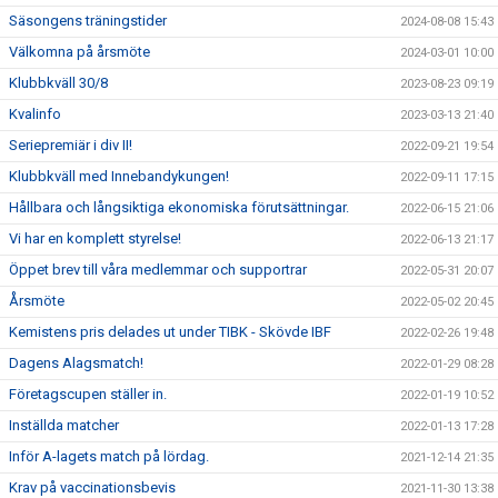
Säsongens träningstider
2024-08-08 15:43
Välkomna på årsmöte
2024-03-01 10:00
Klubbkväll 30/8
2023-08-23 09:19
Kvalinfo
2023-03-13 21:40
Seriepremiär i div II!
2022-09-21 19:54
Klubbkväll med Innebandykungen!
2022-09-11 17:15
Hållbara och långsiktiga ekonomiska förutsättningar.
2022-06-15 21:06
Vi har en komplett styrelse!
2022-06-13 21:17
Öppet brev till våra medlemmar och supportrar
2022-05-31 20:07
Årsmöte
2022-05-02 20:45
Kemistens pris delades ut under TIBK - Skövde IBF
2022-02-26 19:48
Dagens Alagsmatch!
2022-01-29 08:28
Företagscupen ställer in.
2022-01-19 10:52
Inställda matcher
2022-01-13 17:28
Inför A-lagets match på lördag.
2021-12-14 21:35
Krav på vaccinationsbevis
2021-11-30 13:38