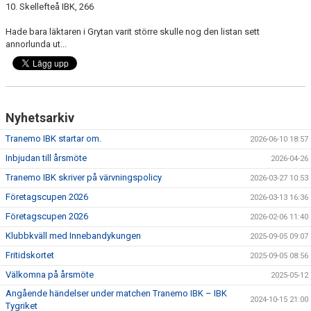
10. Skellefteå IBK, 266
Hade bara läktaren i Grytan varit större skulle nog den listan sett
annorlunda ut...
Nyhetsarkiv
Tranemo IBK startar om.
2026-06-10 18:57
Inbjudan till årsmöte
2026-04-26
Tranemo IBK skriver på värvningspolicy
2026-03-27 10:53
Företagscupen 2026
2026-03-13 16:36
Företagscupen 2026
2026-02-06 11:40
Klubbkväll med Innebandykungen
2025-09-05 09:07
Fritidskortet
2025-09-05 08:56
Välkomna på årsmöte
2025-05-12
Angående händelser under matchen Tranemo IBK – IBK
2024-10-15 21:00
Tygriket