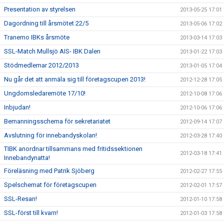
Presentation av styrelsen
2013-05-25 17:01
Dagordning till årsmötet 22/5
2013-05-06 17:02
Tranemo IBKs årsmöte
2013-03-14 17:03
SSL-Match Mullsjö AIS- IBK Dalen
2013-01-22 17:03
Stödmedlemar 2012/2013
2013-01-05 17:04
Nu går det att anmäla sig till företagscupen 2013!
2012-12-28 17:05
Ungdomsledaremöte 17/10!
2012-10-08 17:06
Inbjudan!
2012-10-06 17:06
Bemanningsschema för sekretariatet
2012-09-14 17:07
Avslutning för innebandyskolan!
2012-03-28 17:40
TIBK anordnar tillsammans med fritidssektionen
2012-03-18 17:41
Innebandynatta!
Föreläsning med Patrik Sjöberg
2012-02-27 17:55
Spelschemat för företagscupen
2012-02-01 17:57
SSL-Resan!
2012-01-10 17:58
SSL-först till kvarn!
2012-01-03 17:58