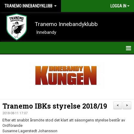
TRANEMO INNEBANDYKLUBB
LOGGA IN
Tranemo Innebandyklubb
Innebandy
HEM
NYHETER
OM KLUBBEN
KONTAKT
Tranemo IBKs styrelse 2018/19
<
>
KALENDER
2018-08-11 17:07
Efter ett snabbt årsmöte stod det klart att säsongens styrelse består av
BILDER
Ordförande
Susanne Lagerstedt Johansson