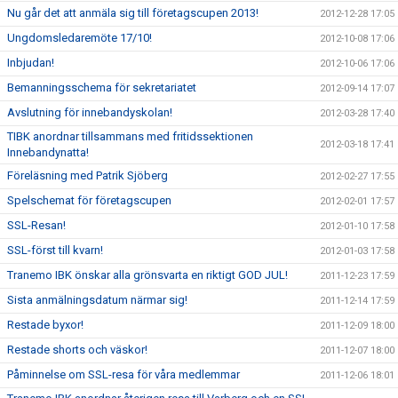
Nu går det att anmäla sig till företagscupen 2013!
2012-12-28 17:05
Ungdomsledaremöte 17/10!
2012-10-08 17:06
Inbjudan!
2012-10-06 17:06
Bemanningsschema för sekretariatet
2012-09-14 17:07
Avslutning för innebandyskolan!
2012-03-28 17:40
TIBK anordnar tillsammans med fritidssektionen
2012-03-18 17:41
Innebandynatta!
Föreläsning med Patrik Sjöberg
2012-02-27 17:55
Spelschemat för företagscupen
2012-02-01 17:57
SSL-Resan!
2012-01-10 17:58
SSL-först till kvarn!
2012-01-03 17:58
Tranemo IBK önskar alla grönsvarta en riktigt GOD JUL!
2011-12-23 17:59
Sista anmälningsdatum närmar sig!
2011-12-14 17:59
Restade byxor!
2011-12-09 18:00
Restade shorts och väskor!
2011-12-07 18:00
Påminnelse om SSL-resa för våra medlemmar
2011-12-06 18:01