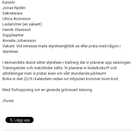
Kassör
DOKUMENT
Jonas Nydèn
Sekreterare
VÅRA LAG
Ulrica Aronsson
Ledamöter (en vakant)
MATCHER
Henrik Claesson
Suppleanter
Annelie Johansson
FÖRETAGSCUPEN 2026
Vakant. Vid intresse maila styrelsen@tibk.se eller prata med någon i
styrelsen.
TRÄNINGSTIDER 2025/26
I skrivandets stund sitter styrelsen i Varberg där vi planerar upp säsongen.
Träningstider och matchtider sätts. Vi planerar in ledarkickoff och
SCHEMAN
utbildningar men vi pratar även om vårt stundande jubileum!
Boka in den 22/9 i kalendern redan nu! Inbjudan kommer inom kort.
FÖRENINGSKLÄDER-INNEBANDYKUNGEN
Med förhoppning om en givande grönsvart säsong.
FÖRENINGSDOMARE
/Sussi