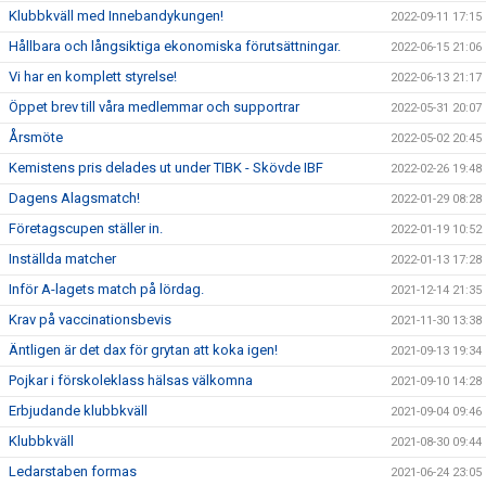
Klubbkväll med Innebandykungen!
2022-09-11 17:15
Hållbara och långsiktiga ekonomiska förutsättningar.
2022-06-15 21:06
Vi har en komplett styrelse!
2022-06-13 21:17
Öppet brev till våra medlemmar och supportrar
2022-05-31 20:07
Årsmöte
2022-05-02 20:45
Kemistens pris delades ut under TIBK - Skövde IBF
2022-02-26 19:48
Dagens Alagsmatch!
2022-01-29 08:28
Företagscupen ställer in.
2022-01-19 10:52
Inställda matcher
2022-01-13 17:28
Inför A-lagets match på lördag.
2021-12-14 21:35
Krav på vaccinationsbevis
2021-11-30 13:38
Äntligen är det dax för grytan att koka igen!
2021-09-13 19:34
Pojkar i förskoleklass hälsas välkomna
2021-09-10 14:28
Erbjudande klubbkväll
2021-09-04 09:46
Klubbkväll
2021-08-30 09:44
Ledarstaben formas
2021-06-24 23:05