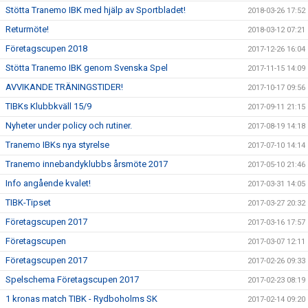
Stötta Tranemo IBK med hjälp av Sportbladet!
2018-03-26 17:52
Returmöte!
2018-03-12 07:21
Företagscupen 2018
2017-12-26 16:04
Stötta Tranemo IBK genom Svenska Spel
2017-11-15 14:09
AVVIKANDE TRÄNINGSTIDER!
2017-10-17 09:56
TIBKs Klubbkväll 15/9
2017-09-11 21:15
Nyheter under policy och rutiner.
2017-08-19 14:18
Tranemo IBKs nya styrelse
2017-07-10 14:14
Tranemo innebandyklubbs årsmöte 2017
2017-05-10 21:46
Info angående kvalet!
2017-03-31 14:05
TIBK-Tipset
2017-03-27 20:32
Företagscupen 2017
2017-03-16 17:57
Företagscupen
2017-03-07 12:11
Företagscupen 2017
2017-02-26 09:33
Spelschema Företagscupen 2017
2017-02-23 08:19
1 kronas match TIBK - Rydboholms SK
2017-02-14 09:20