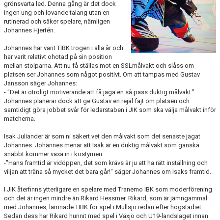
grönsvarta led. Denna gång är det dock
DOKUMENT
ingen ung och lovande talang utan en
rutinerad och säker spelare, nämligen
VÅRA LAG
Johannes Hjertén.
MATCHER
Johannes har varit TIBK trogen i alla år och
har varit relativt ohotad på sin position
mellan stolparna. Att nu få ställas mot en SSLmålvakt och slåss om
FÖRETAGSCUPEN 2026
platsen ser Johannes som något positivt. Om att tampas med Gustav
Jansson säger Johannes:
TRÄNINGSTIDER 2025/26
- "Det är otroligt motiverande att få jaga en så pass duktig målvakt."
Johannes planerar dock att ge Gustav en rejäl fajt om platsen och
samtidigt göra jobbet svår för ledarstaben i JIK som ska välja målvakt inför
SCHEMAN
matcherna.
FÖRENINGSKLÄDER-INNEBANDYKUNGEN
Isak Juliander är som ni säkert vet den målvakt som det senaste jagat
Johannes. Johannes menar att Isak är en duktig målvakt som ganska
snabbt kommer växa in i kostymen.
FÖRENINGSDOMARE
-"Hans framtid är vidöppen, det som krävs är ju att ha rätt inställning och
viljan att träna så mycket det bara går!" säger Johannes om Isaks framtid.
I JIK återfinns ytterligare en spelare med Tranemo IBK som moderförening
och det är ingen mindre än Rikard Hessmer. Rikard, som är jämngammal
med Johannes, lämnade TIBK för spel i Mullsjö redan efter högstadiet.
Sedan dess har Rikard hunnit med spel i Växjö och U19-landslaget innan