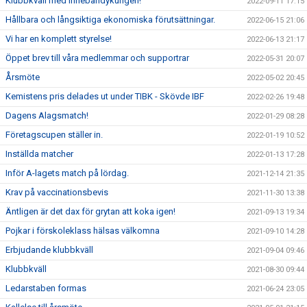
Klubbkväll med Innebandykungen!
2022-09-11 17:15
Hållbara och långsiktiga ekonomiska förutsättningar.
2022-06-15 21:06
Vi har en komplett styrelse!
2022-06-13 21:17
Öppet brev till våra medlemmar och supportrar
2022-05-31 20:07
Årsmöte
2022-05-02 20:45
Kemistens pris delades ut under TIBK - Skövde IBF
2022-02-26 19:48
Dagens Alagsmatch!
2022-01-29 08:28
Företagscupen ställer in.
2022-01-19 10:52
Inställda matcher
2022-01-13 17:28
Inför A-lagets match på lördag.
2021-12-14 21:35
Krav på vaccinationsbevis
2021-11-30 13:38
Äntligen är det dax för grytan att koka igen!
2021-09-13 19:34
Pojkar i förskoleklass hälsas välkomna
2021-09-10 14:28
Erbjudande klubbkväll
2021-09-04 09:46
Klubbkväll
2021-08-30 09:44
Ledarstaben formas
2021-06-24 23:05