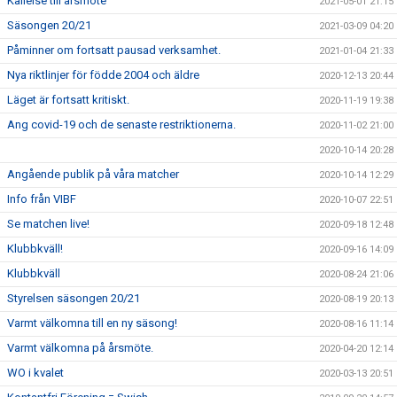
Kallelse till årsmöte
2021-05-01 21:15
Säsongen 20/21
2021-03-09 04:20
Påminner om fortsatt pausad verksamhet.
2021-01-04 21:33
Nya riktlinjer för födde 2004 och äldre
2020-12-13 20:44
Läget är fortsatt kritiskt.
2020-11-19 19:38
Ang covid-19 och de senaste restriktionerna.
2020-11-02 21:00
2020-10-14 20:28
Angående publik på våra matcher
2020-10-14 12:29
Info från VIBF
2020-10-07 22:51
Se matchen live!
2020-09-18 12:48
Klubbkväll!
2020-09-16 14:09
Klubbkväll
2020-08-24 21:06
Styrelsen säsongen 20/21
2020-08-19 20:13
Varmt välkomna till en ny säsong!
2020-08-16 11:14
Varmt välkomna på årsmöte.
2020-04-20 12:14
WO i kvalet
2020-03-13 20:51