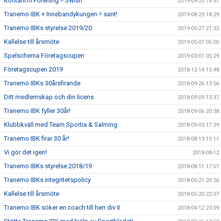
Kontantfri Förening = Swish
2019-09-20 14:57
Tranemo IBK + Innebandykungen = sant!
2019-08-29 18:29
Tranemo IBKs styrelse 2019/20
2019-05-27 21:32
Kallelse till årsmöte
2019-05-07 05:00
Spelschema Företagscupen
2019-03-01 05:29
Företagscupen 2019
2018-12-14 15:48
Tranemo IBKs 30årsfirande
2018-09-26 13:56
Ditt medlemskap och din licens
2018-09-09 13:37
Tranemo IBK fyller 30år!
2018-09-06 20:38
Klubbkväll med Team Sportia & Salming
2018-09-03 17:39
Tranemo IBK firar 30 år!
2018-08-13 15:11
Vi gör det igen!
2018-08-12
Tranemo IBKs styrelse 2018/19
2018-08-11 17:07
Tranemo IBKs integritetspolicy
2018-05-21 20:26
Kallelse till årsmöte
2018-05-20 22:07
Tranemo IBK söker en coach till herr div II
2018-04-12 23:09