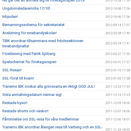
Nu går det att anmäla sig till företagscupen 2013!
2012-12-28 17:05
Ungdomsledaremöte 17/10!
2012-10-08 17:06
Inbjudan!
2012-10-06 17:06
Bemanningsschema för sekretariatet
2012-09-14 17:07
Avslutning för innebandyskolan!
2012-03-28 17:40
TIBK anordnar tillsammans med fritidssektionen
2012-03-18 17:41
Innebandynatta!
Föreläsning med Patrik Sjöberg
2012-02-27 17:55
Spelschemat för företagscupen
2012-02-01 17:57
SSL-Resan!
2012-01-10 17:58
SSL-först till kvarn!
2012-01-03 17:58
Tranemo IBK önskar alla grönsvarta en riktigt GOD JUL!
2011-12-23 17:59
Sista anmälningsdatum närmar sig!
2011-12-14 17:59
Restade byxor!
2011-12-09 18:00
Restade shorts och väskor!
2011-12-07 18:00
Påminnelse om SSL-resa för våra medlemmar
2011-12-06 18:01
Tranemo IBK anordnar återigen resa till Varberg och en SSL-
2011-11-24 18:02