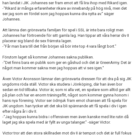
han landat i JIK. Johannes ser fram emot att få lira ihop med Rikard igen.
-"Rikard är många erfarenheter rikare av innebandy på hög nivå, men det
ser jag som en fördel som jag hoppas kunna dra nytta av." säger
Johannes.
Att lämna den grönsvarta familjen för spel i SSL är inte bara roligt men
Johannes har förtroende för sitt gamla lag. Han tippar att våra herrar div II
placerar sig bland de sex främsta lagen.
-"Får man bara till det från början så bör inte top 4 vara långt bort."
Förutom laget så kommer Johannes sakna publiken.
-"Det finns bara en publik som ger en gåshud och det är GreenArmy. Det är
något man kommer sakna men jag hoppas att vi ses igen."
Även Victor Aronsson lämnar den grönsvarta dressen för att dra på sig JIK
ungdoms röda ställ. Victor ska studera i Jönköping, där han även bor
sedan en tid tillbaka. Victor är, som ni alla vet, en spelare som alltid ger allt
på plan och har en enorm träningsflit, något som kommer gynna honom i
hans nya förening. Victor ser ödmjuk fram emot chansen att få spela för
JIK ungdom. han tycker att det ska bli spännande att få spela i div I igen
efter några år i div II.
-"Jag hoppas kunna bidra i offensiven men även kanske med lite rutin då
laget jag ska spela med är fyllt av unga talanger." -säger Victor.
Victor tror att den stora skillnaden mot div II är tempot och det är full fokus