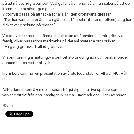
på att nå det högre tempot. Vad gäller våra herrar så är han säker på att de
kommer klara säsongen galant.
Victor vill passa på att tacka för alla år i den grönsvarta dressen.
-"Det har varit en stor ära och glädje att få spela inför er (publiken). Jag har
älskat varje sekund på planen."
Victor avslutar med att lämna ett löfte om att återvända till vår grönsvart
familj, vilket passar bra med tanke på det väl myntade ordspråket:
"En gång grönsvart, alltid grönsvart!"
Vi som förening är naturligtvis oerhört stolta och glada och önskar både
Johannes och Victor all lycka.
Inom kort kommer en presentation av årets ledarstab för HII och HU. Håll
utkik!
*JIKs damer som även de huserar i högstaligan har två spelare som är
värvade direkt från oss, nämligen Micaela Lundmark och Ellen Svensson.
/Sussi