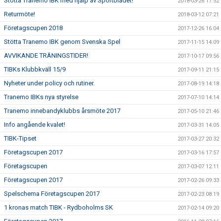
Stötta Tranemo IBK med hjälp av Sportbladet!
2018-03-26 17:52
Returmöte!
2018-03-12 07:21
Företagscupen 2018
2017-12-26 16:04
Stötta Tranemo IBK genom Svenska Spel
2017-11-15 14:09
AVVIKANDE TRÄNINGSTIDER!
2017-10-17 09:56
TIBKs Klubbkväll 15/9
2017-09-11 21:15
Nyheter under policy och rutiner.
2017-08-19 14:18
Tranemo IBKs nya styrelse
2017-07-10 14:14
Tranemo innebandyklubbs årsmöte 2017
2017-05-10 21:46
Info angående kvalet!
2017-03-31 14:05
TIBK-Tipset
2017-03-27 20:32
Företagscupen 2017
2017-03-16 17:57
Företagscupen
2017-03-07 12:11
Företagscupen 2017
2017-02-26 09:33
Spelschema Företagscupen 2017
2017-02-23 08:19
1 kronas match TIBK - Rydboholms SK
2017-02-14 09:20