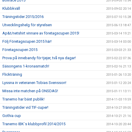
Bollrace 2015
2015-09-05 15:54
Klubbkväll
2015-09-02 20:14
Träningstider 2015/2016
2015-07-10 15:28
Utvecklingshelg för styrelsen
2015-06-13 18:47
Ap&t/netshirt vinnare av företagscupen 2015!
2015-03-14 19:21
Följ Företagscupen 2015 här!
2015-03-14 03:00
Företagscupen 2015
2015-03-03 21:33
Prova på innebandy för tjejer, två nya dagar!
2015-02-22 07:36
Säsongens 1-kronasmatch!
2015-02-16 21:13
Flickträning
2015-01-26 13:20
Lyssna in veteranen Tobias Svensson!
2015-01-12 20:24
Missa inte matchen på ONSDAG!
2015-01-11 13:11
Tranemo har bäst publik!
2014-11-03 19:59
Träningstider vid TIF-cuper!
2014-10-27 09:05
Gothia cup
2014-10-21 21:16
Tranemo IBK´s klubbprofil 2014/2015
2014-10-20 20:44