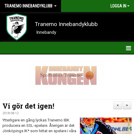
TRANEMO INNEBANDYKLUBB
LOGGA IN
Tranemo Innebandyklubb
Innebandy
HEM
NYHETER
OM KLUBBEN
KONTAKT
Vi gör det igen!
<
>
KALENDER
2018-08-12
Ytterligare en gång lyckas Tranemo IBK
BILDER
producera en SSL-spelare. Återigen är det
Jönköpings IK* som hittat en spelare i våra