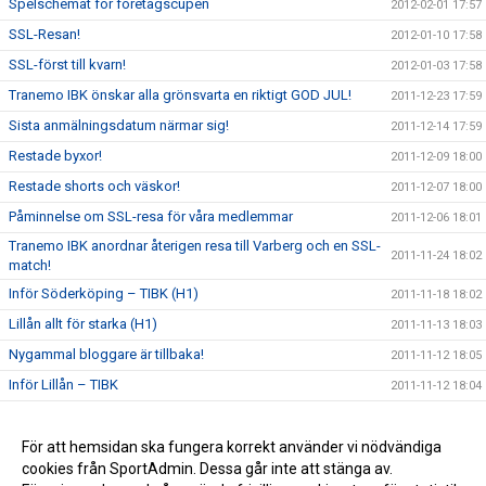
Spelschemat för företagscupen
2012-02-01 17:57
SSL-Resan!
2012-01-10 17:58
SSL-först till kvarn!
2012-01-03 17:58
Tranemo IBK önskar alla grönsvarta en riktigt GOD JUL!
2011-12-23 17:59
Sista anmälningsdatum närmar sig!
2011-12-14 17:59
Restade byxor!
2011-12-09 18:00
Restade shorts och väskor!
2011-12-07 18:00
Påminnelse om SSL-resa för våra medlemmar
2011-12-06 18:01
Tranemo IBK anordnar återigen resa till Varberg och en SSL-
2011-11-24 18:02
match!
Inför Söderköping – TIBK (H1)
2011-11-18 18:02
Lillån allt för starka (H1)
2011-11-13 18:03
Nygammal bloggare är tillbaka!
2011-11-12 18:05
Inför Lillån – TIBK
2011-11-12 18:04
Tillgång till hemsidan
2011-11-01 18:05
Den nya hemsidan är nu igång!
För att hemsidan ska fungera korrekt använder vi nödvändiga
2011-10-30 18:06
cookies från SportAdmin. Dessa går inte att stänga av.
Nya träningskläder
2011-10-29 18:06