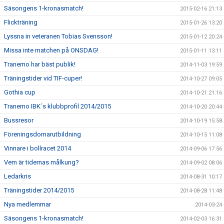
Säsongens 1-kronasmatch!
2015-02-16 21:13
Flickträning
2015-01-26 13:20
Lyssna in veteranen Tobias Svensson!
2015-01-12 20:24
Missa inte matchen på ONSDAG!
2015-01-11 13:11
Tranemo har bäst publik!
2014-11-03 19:59
Träningstider vid TIF-cuper!
2014-10-27 09:05
Gothia cup
2014-10-21 21:16
Tranemo IBK´s klubbprofil 2014/2015
2014-10-20 20:44
Bussresor
2014-10-19 15:58
Föreningsdomarutbildning
2014-10-15 11:08
Vinnare i bollracet 2014
2014-09-06 17:56
Vem är tidernas målkung?
2014-09-02 08:06
Ledarkris
2014-08-31 10:17
Träningstider 2014/2015
2014-08-28 11:48
Nya medlemmar
2014-03-24
Säsongens 1-kronasmatch!
2014-02-03 16:31