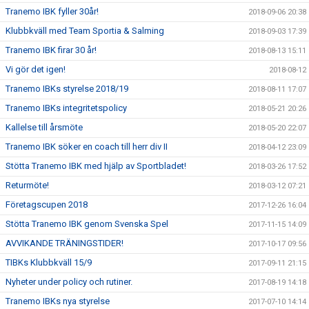
Tranemo IBK fyller 30år!
2018-09-06 20:38
Klubbkväll med Team Sportia & Salming
2018-09-03 17:39
Tranemo IBK firar 30 år!
2018-08-13 15:11
Vi gör det igen!
2018-08-12
Tranemo IBKs styrelse 2018/19
2018-08-11 17:07
Tranemo IBKs integritetspolicy
2018-05-21 20:26
Kallelse till årsmöte
2018-05-20 22:07
Tranemo IBK söker en coach till herr div II
2018-04-12 23:09
Stötta Tranemo IBK med hjälp av Sportbladet!
2018-03-26 17:52
Returmöte!
2018-03-12 07:21
Företagscupen 2018
2017-12-26 16:04
Stötta Tranemo IBK genom Svenska Spel
2017-11-15 14:09
AVVIKANDE TRÄNINGSTIDER!
2017-10-17 09:56
TIBKs Klubbkväll 15/9
2017-09-11 21:15
Nyheter under policy och rutiner.
2017-08-19 14:18
Tranemo IBKs nya styrelse
2017-07-10 14:14