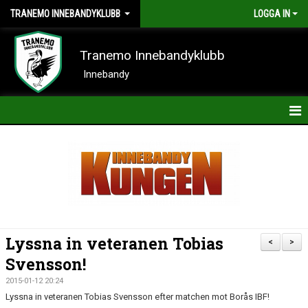
TRANEMO INNEBANDYKLUBB
LOGGA IN
Tranemo Innebandyklubb
Innebandy
HEM
NYHETER
OM KLUBBEN
KONTAKT
Lyssna in veteranen Tobias
<
>
KALENDER
Svensson!
2015-01-12 20:24
BILDER
Lyssna in veteranen Tobias Svensson efter matchen mot Borås IBF!