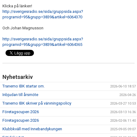
DOKUMENT
Klicka på länken!
http://sverigesradio.se/sida/gruppsida.aspx?
VÅRA LAG
programid=95&grupp=3839&artikel=6064370
Och Johan Magnusson
MATCHER
http://sverigesradio.se/sida/gruppsida.aspx?
FÖRETAGSCUPEN 2026
programid=95&grupp=3839&artikel=6064365
TRÄNINGSTIDER 2025/26
SCHEMAN
Nyhetsarkiv
FÖRENINGSKLÄDER-INNEBANDYKUNGEN
Tranemo IBK startar om.
2026-06-10 18:57
Inbjudan till årsmöte
2026-04-26
FÖRENINGSDOMARE
Tranemo IBK skriver på värvningspolicy
2026-03-27 10:53
Företagscupen 2026
2026-03-13 16:36
Företagscupen 2026
2026-02-06 11:40
Klubbkväll med Innebandykungen
2025-09-05 09:07