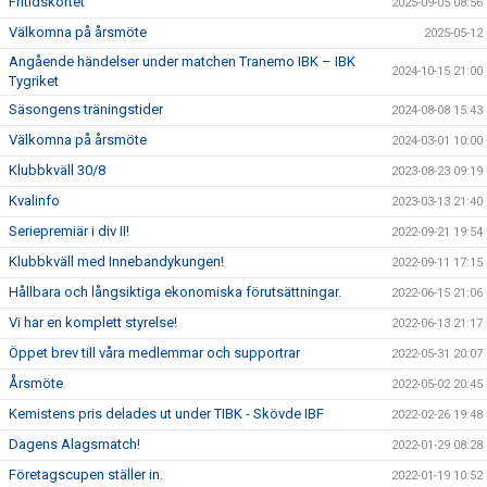
Fritidskortet
2025-09-05 08:56
Välkomna på årsmöte
2025-05-12
Angående händelser under matchen Tranemo IBK – IBK
2024-10-15 21:00
Tygriket
Säsongens träningstider
2024-08-08 15:43
Välkomna på årsmöte
2024-03-01 10:00
Klubbkväll 30/8
2023-08-23 09:19
Kvalinfo
2023-03-13 21:40
Seriepremiär i div II!
2022-09-21 19:54
Klubbkväll med Innebandykungen!
2022-09-11 17:15
Hållbara och långsiktiga ekonomiska förutsättningar.
2022-06-15 21:06
Vi har en komplett styrelse!
2022-06-13 21:17
Öppet brev till våra medlemmar och supportrar
2022-05-31 20:07
Årsmöte
2022-05-02 20:45
Kemistens pris delades ut under TIBK - Skövde IBF
2022-02-26 19:48
Dagens Alagsmatch!
2022-01-29 08:28
Företagscupen ställer in.
2022-01-19 10:52