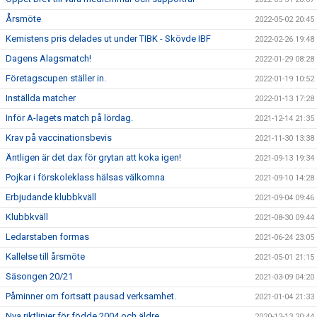
Årsmöte
2022-05-02 20:45
Kemistens pris delades ut under TIBK - Skövde IBF
2022-02-26 19:48
Dagens Alagsmatch!
2022-01-29 08:28
Företagscupen ställer in.
2022-01-19 10:52
Inställda matcher
2022-01-13 17:28
Inför A-lagets match på lördag.
2021-12-14 21:35
Krav på vaccinationsbevis
2021-11-30 13:38
Äntligen är det dax för grytan att koka igen!
2021-09-13 19:34
Pojkar i förskoleklass hälsas välkomna
2021-09-10 14:28
Erbjudande klubbkväll
2021-09-04 09:46
Klubbkväll
2021-08-30 09:44
Ledarstaben formas
2021-06-24 23:05
Kallelse till årsmöte
2021-05-01 21:15
Säsongen 20/21
2021-03-09 04:20
Påminner om fortsatt pausad verksamhet.
2021-01-04 21:33
Nya riktlinjer för födde 2004 och äldre
2020-12-13 20:44