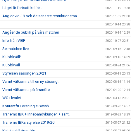
Läget är fortsatt kritiskt.
2020-11-19 19:38
Ang covid-19 och de senaste restriktionerna.
2020-11-02 21:00
2020-10-14 20:28
Angående publik på våra matcher
2020-10-14 12:29
Info från VIBF
2020-10-07 22:51
Se matchen live!
2020-09-18 12:48
Klubbkväll!
2020-09-16 14:09
Klubbkväll
2020-08-24 21:06
Styrelsen säsongen 20/21
2020-08-19 20:13
Varmt välkomna till en ny säsong!
2020-08-16 11:14
Varmt välkomna på årsmöte.
2020-04-20 12:14
WO i kvalet
2020-03-13 20:51
Kontantfri Förening = Swish
2019-09-20 14:57
Tranemo IBK + Innebandykungen = sant!
2019-08-29 18:29
Tranemo IBKs styrelse 2019/20
2019-05-27 21:32
Kallelse till årsmöte
2019-05-07 05:00