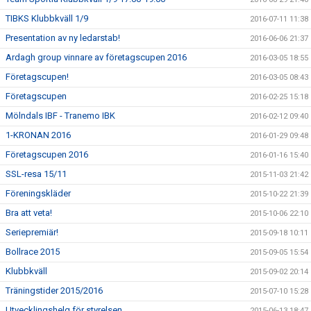
TIBKS Klubbkväll 1/9
2016-07-11 11:38
Presentation av ny ledarstab!
2016-06-06 21:37
Ardagh group vinnare av företagscupen 2016
2016-03-05 18:55
Företagscupen!
2016-03-05 08:43
Företagscupen
2016-02-25 15:18
Mölndals IBF - Tranemo IBK
2016-02-12 09:40
1-KRONAN 2016
2016-01-29 09:48
Företagscupen 2016
2016-01-16 15:40
SSL-resa 15/11
2015-11-03 21:42
Föreningskläder
2015-10-22 21:39
Bra att veta!
2015-10-06 22:10
Seriepremiär!
2015-09-18 10:11
Bollrace 2015
2015-09-05 15:54
Klubbkväll
2015-09-02 20:14
Träningstider 2015/2016
2015-07-10 15:28
Utvecklingshelg för styrelsen
2015-06-13 18:47