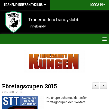
TRANEMO INNEBANDYKLUBB
LOGGA IN
Tranemo Innebandyklubb
Innebandy
HEM
NYHETER
OM KLUBBEN
KONTAKT
Företagscupen 2015
<
>
KALENDER
2015-03-03 21:33
Nu är spelschemat klart inför
BILDER
företagscupen den 14 Mars.