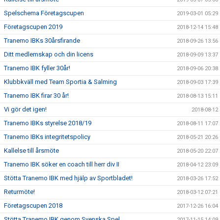
Spelschema Företagscupen
2019-03-01 05:29
Företagscupen 2019
2018-12-14 15:48
Tranemo IBKs 30årsfirande
2018-09-26 13:56
Ditt medlemskap och din licens
2018-09-09 13:37
Tranemo IBK fyller 30år!
2018-09-06 20:38
Klubbkväll med Team Sportia & Salming
2018-09-03 17:39
Tranemo IBK firar 30 år!
2018-08-13 15:11
Vi gör det igen!
2018-08-12
Tranemo IBKs styrelse 2018/19
2018-08-11 17:07
Tranemo IBKs integritetspolicy
2018-05-21 20:26
Kallelse till årsmöte
2018-05-20 22:07
Tranemo IBK söker en coach till herr div II
2018-04-12 23:09
Stötta Tranemo IBK med hjälp av Sportbladet!
2018-03-26 17:52
Returmöte!
2018-03-12 07:21
Företagscupen 2018
2017-12-26 16:04
Stötta Tranemo IBK genom Svenska Spel
2017-11-15 14:09