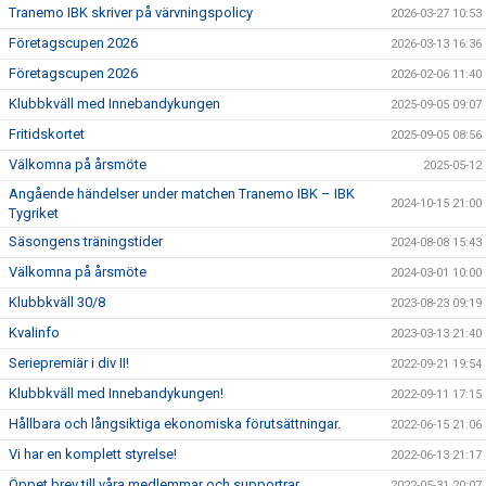
Tranemo IBK skriver på värvningspolicy
2026-03-27 10:53
Företagscupen 2026
2026-03-13 16:36
Företagscupen 2026
2026-02-06 11:40
Klubbkväll med Innebandykungen
2025-09-05 09:07
Fritidskortet
2025-09-05 08:56
Välkomna på årsmöte
2025-05-12
Angående händelser under matchen Tranemo IBK – IBK
2024-10-15 21:00
Tygriket
Säsongens träningstider
2024-08-08 15:43
Välkomna på årsmöte
2024-03-01 10:00
Klubbkväll 30/8
2023-08-23 09:19
Kvalinfo
2023-03-13 21:40
Seriepremiär i div II!
2022-09-21 19:54
Klubbkväll med Innebandykungen!
2022-09-11 17:15
Hållbara och långsiktiga ekonomiska förutsättningar.
2022-06-15 21:06
Vi har en komplett styrelse!
2022-06-13 21:17
Öppet brev till våra medlemmar och supportrar
2022-05-31 20:07