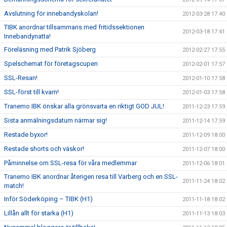
Avslutning för innebandyskolan!
2012-03-28 17:40
TIBK anordnar tillsammans med fritidssektionen
2012-03-18 17:41
Innebandynatta!
Föreläsning med Patrik Sjöberg
2012-02-27 17:55
Spelschemat för företagscupen
2012-02-01 17:57
SSL-Resan!
2012-01-10 17:58
SSL-först till kvarn!
2012-01-03 17:58
Tranemo IBK önskar alla grönsvarta en riktigt GOD JUL!
2011-12-23 17:59
Sista anmälningsdatum närmar sig!
2011-12-14 17:59
Restade byxor!
2011-12-09 18:00
Restade shorts och väskor!
2011-12-07 18:00
Påminnelse om SSL-resa för våra medlemmar
2011-12-06 18:01
Tranemo IBK anordnar återigen resa till Varberg och en SSL-
2011-11-24 18:02
match!
Inför Söderköping – TIBK (H1)
2011-11-18 18:02
Lillån allt för starka (H1)
2011-11-13 18:03