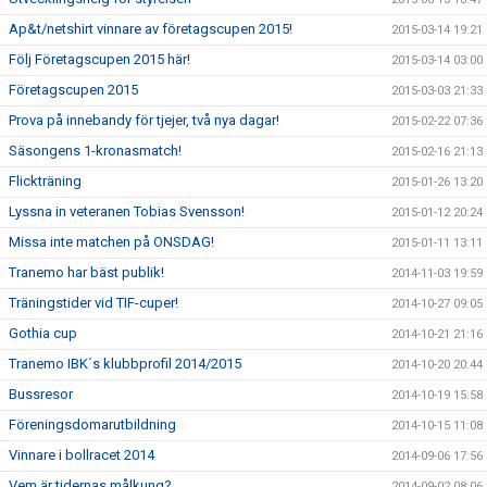
Ap&t/netshirt vinnare av företagscupen 2015!
2015-03-14 19:21
Följ Företagscupen 2015 här!
2015-03-14 03:00
Företagscupen 2015
2015-03-03 21:33
Prova på innebandy för tjejer, två nya dagar!
2015-02-22 07:36
Säsongens 1-kronasmatch!
2015-02-16 21:13
Flickträning
2015-01-26 13:20
Lyssna in veteranen Tobias Svensson!
2015-01-12 20:24
Missa inte matchen på ONSDAG!
2015-01-11 13:11
Tranemo har bäst publik!
2014-11-03 19:59
Träningstider vid TIF-cuper!
2014-10-27 09:05
Gothia cup
2014-10-21 21:16
Tranemo IBK´s klubbprofil 2014/2015
2014-10-20 20:44
Bussresor
2014-10-19 15:58
Föreningsdomarutbildning
2014-10-15 11:08
Vinnare i bollracet 2014
2014-09-06 17:56
Vem är tidernas målkung?
2014-09-02 08:06