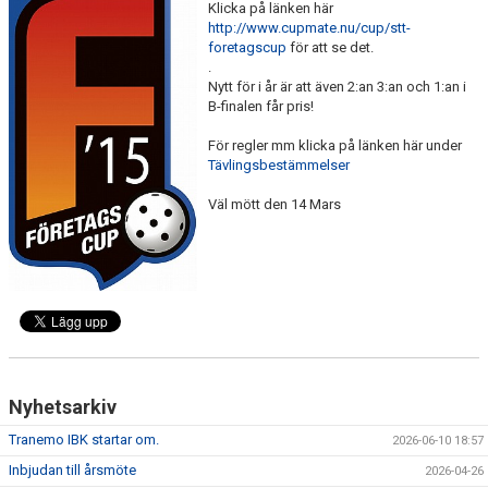
Klicka på länken här
DOKUMENT
http://www.cupmate.nu/cup/stt-
foretagscup
för att se det.
VÅRA LAG
.
Nytt för i år är att även 2:an 3:an och 1:an i
MATCHER
B-finalen får pris!
För regler mm klicka på länken här under
FÖRETAGSCUPEN 2026
Tävlingsbestämmelser
TRÄNINGSTIDER 2025/26
Väl mött den 14 Mars
SCHEMAN
FÖRENINGSKLÄDER-INNEBANDYKUNGEN
FÖRENINGSDOMARE
Nyhetsarkiv
Tranemo IBK startar om.
2026-06-10 18:57
Inbjudan till årsmöte
2026-04-26