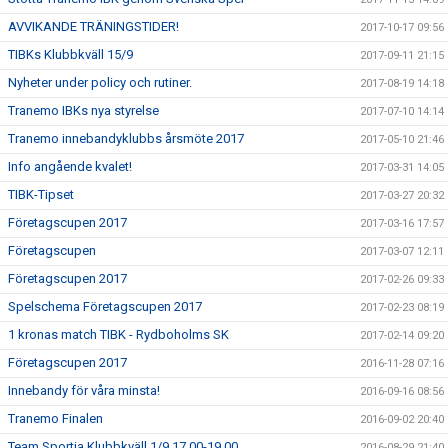
AVVIKANDE TRÄNINGSTIDER!
2017-10-17 09:56
TIBKs Klubbkväll 15/9
2017-09-11 21:15
Nyheter under policy och rutiner.
2017-08-19 14:18
Tranemo IBKs nya styrelse
2017-07-10 14:14
Tranemo innebandyklubbs årsmöte 2017
2017-05-10 21:46
Info angående kvalet!
2017-03-31 14:05
TIBK-Tipset
2017-03-27 20:32
Företagscupen 2017
2017-03-16 17:57
Företagscupen
2017-03-07 12:11
Företagscupen 2017
2017-02-26 09:33
Spelschema Företagscupen 2017
2017-02-23 08:19
1 kronas match TIBK - Rydboholms SK
2017-02-14 09:20
Företagscupen 2017
2016-11-28 07:16
Innebandy för våra minsta!
2016-09-16 08:56
Tranemo Finalen
2016-09-02 20:40
Team Sportia Klubbkväll 1/9 17.00-19.00
2016-08-29 21:40