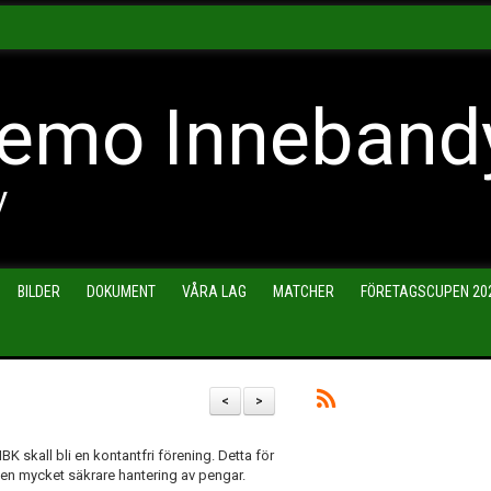
emo Inneband
y
BILDER
DOKUMENT
VÅRA LAG
MATCHER
FÖRETAGSCUPEN 20
<
>
K skall bli en kontantfri förening. Detta för
så en mycket säkrare hantering av pengar.