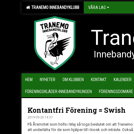
TRANEMO INNEBANDYKLUBB
VÅRA LAG
Tran
Inneband
HEM
NYHETER
OM KLUBBEN
KONTAKT
KALENDER
FÖRENINGSKLÄDER-INNEBANDYKUNGEN
FÖRENINGSDOMARE
Kontantfri Förening = Swish
2019-09-20 14:57
På Årsmötet som hölls i Maj så togs beslutet om att Tranemo IB
att underlätta för de som hjälper till i kiosk och inträde. Ock