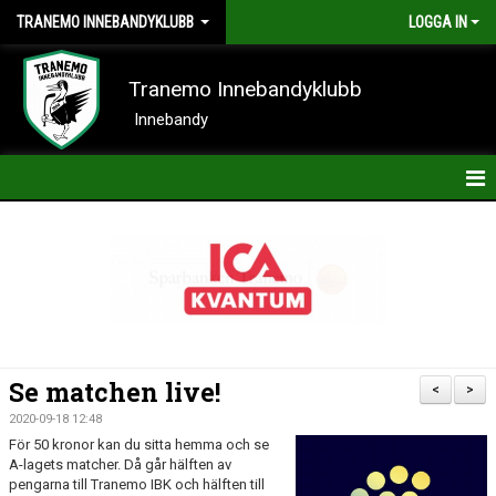
TRANEMO INNEBANDYKLUBB
LOGGA IN
Tranemo Innebandyklubb
Innebandy
HEM
NYHETER
OM KLUBBEN
KONTAKT
Se matchen live!
<
>
KALENDER
2020-09-18 12:48
För 50 kronor kan du sitta hemma och se
BILDER
A-lagets matcher. Då går hälften av
pengarna till Tranemo IBK och hälften till