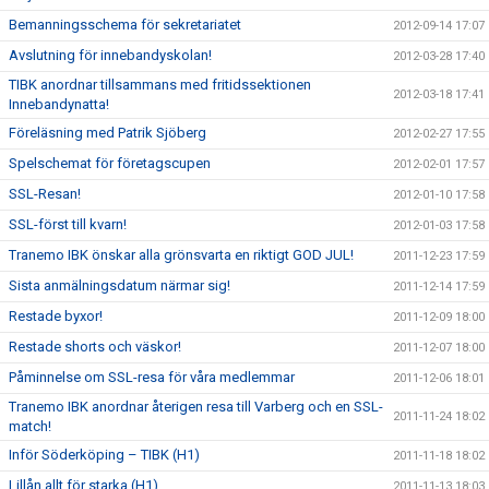
Bemanningsschema för sekretariatet
2012-09-14 17:07
Avslutning för innebandyskolan!
2012-03-28 17:40
TIBK anordnar tillsammans med fritidssektionen
2012-03-18 17:41
Innebandynatta!
Föreläsning med Patrik Sjöberg
2012-02-27 17:55
Spelschemat för företagscupen
2012-02-01 17:57
SSL-Resan!
2012-01-10 17:58
SSL-först till kvarn!
2012-01-03 17:58
Tranemo IBK önskar alla grönsvarta en riktigt GOD JUL!
2011-12-23 17:59
Sista anmälningsdatum närmar sig!
2011-12-14 17:59
Restade byxor!
2011-12-09 18:00
Restade shorts och väskor!
2011-12-07 18:00
Påminnelse om SSL-resa för våra medlemmar
2011-12-06 18:01
Tranemo IBK anordnar återigen resa till Varberg och en SSL-
2011-11-24 18:02
match!
Inför Söderköping – TIBK (H1)
2011-11-18 18:02
Lillån allt för starka (H1)
2011-11-13 18:03