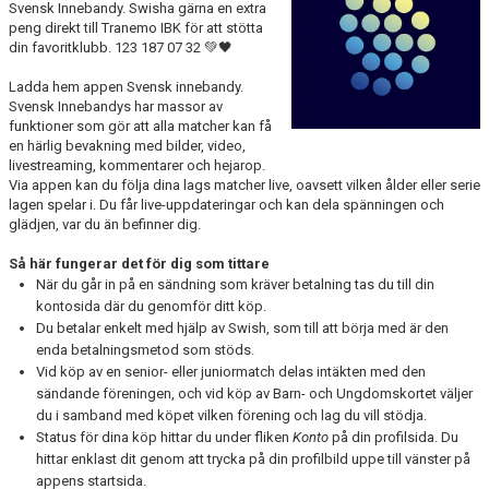
Svensk Innebandy. Swisha gärna en extra
DOKUMENT
peng direkt till Tranemo IBK för att stötta
din favoritklubb. 123 187 07 32 💚🖤
VÅRA LAG
Ladda hem appen Svensk innebandy.
MATCHER
Svensk Innebandys har massor av
funktioner som gör att alla matcher kan få
en härlig bevakning med bilder, video,
FÖRETAGSCUPEN 2026
livestreaming, kommentarer och hejarop.
Via appen kan du följa dina lags matcher live, oavsett vilken ålder eller serie
TRÄNINGSTIDER 2025/26
lagen spelar i. Du får live-uppdateringar och kan dela spänningen och
glädjen, var du än befinner dig.
SCHEMAN
Så här fungerar det för dig som tittare
När du går in på en sändning som kräver betalning tas du till din
FÖRENINGSKLÄDER-INNEBANDYKUNGEN
kontosida där du genomför ditt köp.
Du betalar enkelt med hjälp av Swish, som till att börja med är den
FÖRENINGSDOMARE
enda betalningsmetod som stöds.
Vid köp av en senior- eller juniormatch delas intäkten med den
sändande föreningen, och vid köp av Barn- och Ungdomskortet väljer
du i samband med köpet vilken förening och lag du vill stödja.
Status för dina köp hittar du under fliken
Konto
på din profilsida. Du
hittar enklast dit genom att trycka på din profilbild uppe till vänster på
appens startsida.