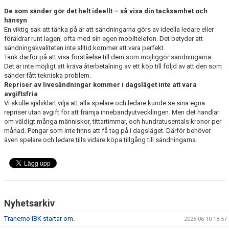
De som sänder gör det helt ideellt – så visa din tacksamhet och
hänsyn
En viktig sak att tänka på är att sändningarna görs av ideella ledare eller
föräldrar runt lagen, ofta med sin egen mobiltelefon. Det betyder att
sändningskvaliteten inte alltid kommer att vara perfekt.
Tänk därför på att visa förståelse till dem som möjliggör sändningarna.
Det är inte möjligt att kräva återbetalning av ett köp till följd av att den som
sänder fått tekniska problem.
Repriser av livesändningar kommer i dagsläget inte att vara
avgiftsfria
Vi skulle självklart vilja att alla spelare och ledare kunde se sina egna
repriser utan avgift för att främja innebandyutvecklingen. Men det handlar
om väldigt många människor, tittartimmar, och hundratusentals kronor per
månad. Pengar som inte finns att få tag på i dagsläget. Därför behöver
även spelare och ledare tills vidare köpa tillgång till sändningarna.
Nyhetsarkiv
Tranemo IBK startar om.
2026-06-10 18:57