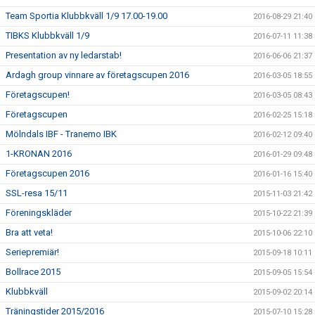
Team Sportia Klubbkväll 1/9 17.00-19.00
2016-08-29 21:40
TIBKS Klubbkväll 1/9
2016-07-11 11:38
Presentation av ny ledarstab!
2016-06-06 21:37
Ardagh group vinnare av företagscupen 2016
2016-03-05 18:55
Företagscupen!
2016-03-05 08:43
Företagscupen
2016-02-25 15:18
Mölndals IBF - Tranemo IBK
2016-02-12 09:40
1-KRONAN 2016
2016-01-29 09:48
Företagscupen 2016
2016-01-16 15:40
SSL-resa 15/11
2015-11-03 21:42
Föreningskläder
2015-10-22 21:39
Bra att veta!
2015-10-06 22:10
Seriepremiär!
2015-09-18 10:11
Bollrace 2015
2015-09-05 15:54
Klubbkväll
2015-09-02 20:14
Träningstider 2015/2016
2015-07-10 15:28