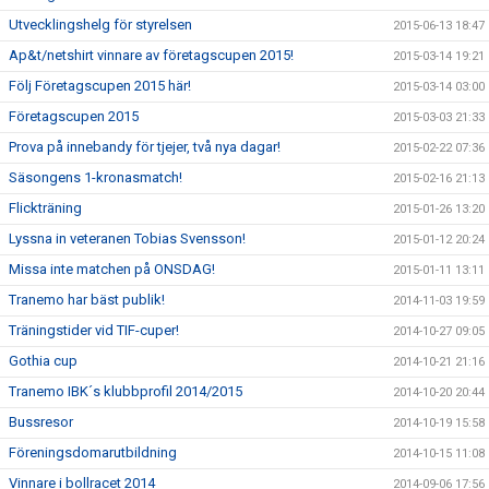
Utvecklingshelg för styrelsen
2015-06-13 18:47
Ap&t/netshirt vinnare av företagscupen 2015!
2015-03-14 19:21
Följ Företagscupen 2015 här!
2015-03-14 03:00
Företagscupen 2015
2015-03-03 21:33
Prova på innebandy för tjejer, två nya dagar!
2015-02-22 07:36
Säsongens 1-kronasmatch!
2015-02-16 21:13
Flickträning
2015-01-26 13:20
Lyssna in veteranen Tobias Svensson!
2015-01-12 20:24
Missa inte matchen på ONSDAG!
2015-01-11 13:11
Tranemo har bäst publik!
2014-11-03 19:59
Träningstider vid TIF-cuper!
2014-10-27 09:05
Gothia cup
2014-10-21 21:16
Tranemo IBK´s klubbprofil 2014/2015
2014-10-20 20:44
Bussresor
2014-10-19 15:58
Föreningsdomarutbildning
2014-10-15 11:08
Vinnare i bollracet 2014
2014-09-06 17:56