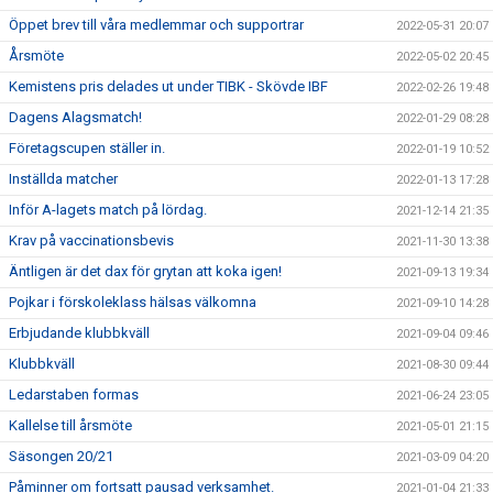
Öppet brev till våra medlemmar och supportrar
2022-05-31 20:07
Årsmöte
2022-05-02 20:45
Kemistens pris delades ut under TIBK - Skövde IBF
2022-02-26 19:48
Dagens Alagsmatch!
2022-01-29 08:28
Företagscupen ställer in.
2022-01-19 10:52
Inställda matcher
2022-01-13 17:28
Inför A-lagets match på lördag.
2021-12-14 21:35
Krav på vaccinationsbevis
2021-11-30 13:38
Äntligen är det dax för grytan att koka igen!
2021-09-13 19:34
Pojkar i förskoleklass hälsas välkomna
2021-09-10 14:28
Erbjudande klubbkväll
2021-09-04 09:46
Klubbkväll
2021-08-30 09:44
Ledarstaben formas
2021-06-24 23:05
Kallelse till årsmöte
2021-05-01 21:15
Säsongen 20/21
2021-03-09 04:20
Påminner om fortsatt pausad verksamhet.
2021-01-04 21:33