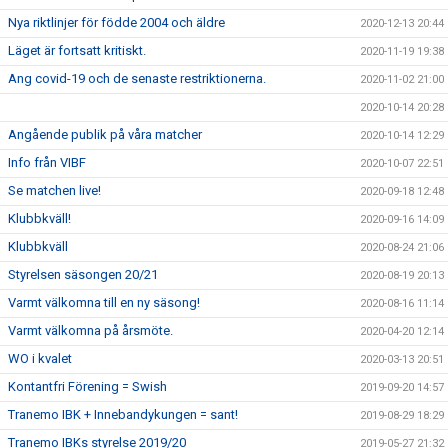
Nya riktlinjer för födde 2004 och äldre
2020-12-13 20:44
Läget är fortsatt kritiskt.
2020-11-19 19:38
Ang covid-19 och de senaste restriktionerna.
2020-11-02 21:00
2020-10-14 20:28
Angående publik på våra matcher
2020-10-14 12:29
Info från VIBF
2020-10-07 22:51
Se matchen live!
2020-09-18 12:48
Klubbkväll!
2020-09-16 14:09
Klubbkväll
2020-08-24 21:06
Styrelsen säsongen 20/21
2020-08-19 20:13
Varmt välkomna till en ny säsong!
2020-08-16 11:14
Varmt välkomna på årsmöte.
2020-04-20 12:14
WO i kvalet
2020-03-13 20:51
Kontantfri Förening = Swish
2019-09-20 14:57
Tranemo IBK + Innebandykungen = sant!
2019-08-29 18:29
Tranemo IBKs styrelse 2019/20
2019-05-27 21:32