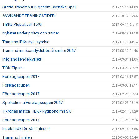
Stötta Tranemo IBK genom Svenska Spel
2017-11-15 14:09
AVVIKANDE TRÄNINGSTIDER!
2017-10-17 09:56
TIBKs Klubbkväll 15/9
2017-09-11 21:15
Nyheter under policy och rutiner.
2017-08-19 14:18
Tranemo IBKs nya styrelse
2017-07-10 14:14
Tranemo innebandyklubbs årsmöte 2017
2017-05-10 21:46
Info angående kvalet!
2017-03-31 14:05
TIBK-Tipset
2017-03-27 20:32
Företagscupen 2017
2017-03-16 17:57
Företagscupen
2017-03-07 12:11
Företagscupen 2017
2017-02-26 09:33
Spelschema Företagscupen 2017
2017-02-23 08:19
1 kronas match TIBK - Rydboholms SK
2017-02-14 09:20
Företagscupen 2017
2016-11-28 07:16
Innebandy för våra minsta!
2016-09-16 08:56
Tranemo Finalen
2016-09-02 20:40