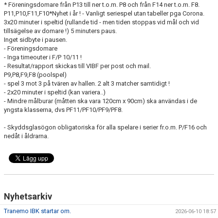
* Föreningsdomare från P13 till ner t.o.m. P8 och från F14 ner t.o.m. F8.
P11,P10,F11,F10*Nyhet i år ! - Vanligt seriespel utan tabeller pga Corona.
3x20 minuter i speltid (rullande tid - men tiden stoppas vid mål och vid
tillsägelse av domare !) 5 minuters paus.
Inget sidbyte i pausen.
- Föreningsdomare
- Inga timeouter i F/P 10/11 !
- Resultat/rapport skickas till VIBF per post och mail.
P9,P8,F9,F8 (poolspel)
- spel 3 mot 3 på tvären av hallen. 2 alt 3 matcher samtidigt !
- 2x20 minuter i speltid (kan variera..)
- Mindre målburar (måtten ska vara 120cm x 90cm) ska användas i de
yngsta klasserna, dvs PF11/PF10/PF9/PF8.
- Skyddsglasögon obligatoriska för alla spelare i serier fr.o.m. P/F16 och
nedåt i åldrarna.
Nyhetsarkiv
Tranemo IBK startar om.
2026-06-10 18:57