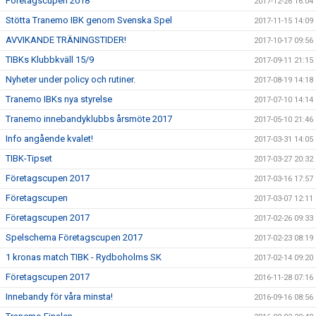
Företagscupen 2018
2017-12-26 16:04
Stötta Tranemo IBK genom Svenska Spel
2017-11-15 14:09
AVVIKANDE TRÄNINGSTIDER!
2017-10-17 09:56
TIBKs Klubbkväll 15/9
2017-09-11 21:15
Nyheter under policy och rutiner.
2017-08-19 14:18
Tranemo IBKs nya styrelse
2017-07-10 14:14
Tranemo innebandyklubbs årsmöte 2017
2017-05-10 21:46
Info angående kvalet!
2017-03-31 14:05
TIBK-Tipset
2017-03-27 20:32
Företagscupen 2017
2017-03-16 17:57
Företagscupen
2017-03-07 12:11
Företagscupen 2017
2017-02-26 09:33
Spelschema Företagscupen 2017
2017-02-23 08:19
1 kronas match TIBK - Rydboholms SK
2017-02-14 09:20
Företagscupen 2017
2016-11-28 07:16
Innebandy för våra minsta!
2016-09-16 08:56