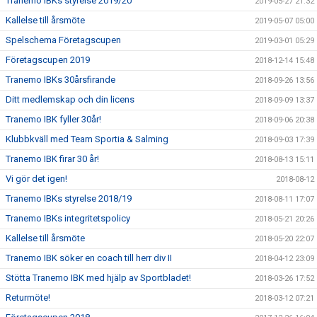
Tranemo IBKs styrelse 2019/20
2019-05-27 21:32
Kallelse till årsmöte
2019-05-07 05:00
Spelschema Företagscupen
2019-03-01 05:29
Företagscupen 2019
2018-12-14 15:48
Tranemo IBKs 30årsfirande
2018-09-26 13:56
Ditt medlemskap och din licens
2018-09-09 13:37
Tranemo IBK fyller 30år!
2018-09-06 20:38
Klubbkväll med Team Sportia & Salming
2018-09-03 17:39
Tranemo IBK firar 30 år!
2018-08-13 15:11
Vi gör det igen!
2018-08-12
Tranemo IBKs styrelse 2018/19
2018-08-11 17:07
Tranemo IBKs integritetspolicy
2018-05-21 20:26
Kallelse till årsmöte
2018-05-20 22:07
Tranemo IBK söker en coach till herr div II
2018-04-12 23:09
Stötta Tranemo IBK med hjälp av Sportbladet!
2018-03-26 17:52
Returmöte!
2018-03-12 07:21