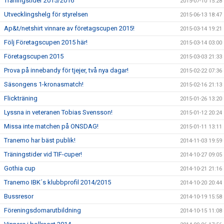
Träningstider 2015/2016
2015-07-10 15:28
Utvecklingshelg för styrelsen
2015-06-13 18:47
Ap&t/netshirt vinnare av företagscupen 2015!
2015-03-14 19:21
Följ Företagscupen 2015 här!
2015-03-14 03:00
Företagscupen 2015
2015-03-03 21:33
Prova på innebandy för tjejer, två nya dagar!
2015-02-22 07:36
Säsongens 1-kronasmatch!
2015-02-16 21:13
Flickträning
2015-01-26 13:20
Lyssna in veteranen Tobias Svensson!
2015-01-12 20:24
Missa inte matchen på ONSDAG!
2015-01-11 13:11
Tranemo har bäst publik!
2014-11-03 19:59
Träningstider vid TIF-cuper!
2014-10-27 09:05
Gothia cup
2014-10-21 21:16
Tranemo IBK´s klubbprofil 2014/2015
2014-10-20 20:44
Bussresor
2014-10-19 15:58
Föreningsdomarutbildning
2014-10-15 11:08