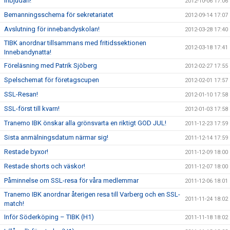
Inbjudan!
2012-10-06 17:06
Bemanningsschema för sekretariatet
2012-09-14 17:07
Avslutning för innebandyskolan!
2012-03-28 17:40
TIBK anordnar tillsammans med fritidssektionen
2012-03-18 17:41
Innebandynatta!
Föreläsning med Patrik Sjöberg
2012-02-27 17:55
Spelschemat för företagscupen
2012-02-01 17:57
SSL-Resan!
2012-01-10 17:58
SSL-först till kvarn!
2012-01-03 17:58
Tranemo IBK önskar alla grönsvarta en riktigt GOD JUL!
2011-12-23 17:59
Sista anmälningsdatum närmar sig!
2011-12-14 17:59
Restade byxor!
2011-12-09 18:00
Restade shorts och väskor!
2011-12-07 18:00
Påminnelse om SSL-resa för våra medlemmar
2011-12-06 18:01
Tranemo IBK anordnar återigen resa till Varberg och en SSL-
2011-11-24 18:02
match!
Inför Söderköping – TIBK (H1)
2011-11-18 18:02