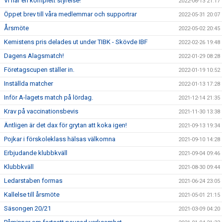
Vi har en komplett styrelse!
2022-06-13 21:17
Öppet brev till våra medlemmar och supportrar
2022-05-31 20:07
Årsmöte
2022-05-02 20:45
Kemistens pris delades ut under TIBK - Skövde IBF
2022-02-26 19:48
Dagens Alagsmatch!
2022-01-29 08:28
Företagscupen ställer in.
2022-01-19 10:52
Inställda matcher
2022-01-13 17:28
Inför A-lagets match på lördag.
2021-12-14 21:35
Krav på vaccinationsbevis
2021-11-30 13:38
Äntligen är det dax för grytan att koka igen!
2021-09-13 19:34
Pojkar i förskoleklass hälsas välkomna
2021-09-10 14:28
Erbjudande klubbkväll
2021-09-04 09:46
Klubbkväll
2021-08-30 09:44
Ledarstaben formas
2021-06-24 23:05
Kallelse till årsmöte
2021-05-01 21:15
Säsongen 20/21
2021-03-09 04:20