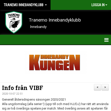
TRANEMO INNEBANDYKLUBB
LOGGA IN
Tranemo Innebandyklubb
Innebandy
HEM
NYHETER
OM KLUBBEN
KONTAKT
Info från VIBF
<
>
KALENDER
2020-10-07 22:51
Generell åldersdispens säsongen 2020/2021
BILDER
Alla ungdomslag (alla serier !) (upp till och med HJ/DJ) har rätt att använda
sig av två överåriga spelare per match. Med överårig avses att spelaren får