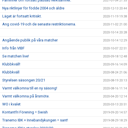
Påminner om fortsatt pausad verksamhet.
2021-01-04 21:33
Nya riktlinjer för födde 2004 och äldre
2020-12-13 20:44
Läget är fortsatt kritiskt.
2020-11-19 19:38
Ang covid-19 och de senaste restriktionerna.
2020-11-02 21:00
2020-10-14 20:28
Angående publik på våra matcher
2020-10-14 12:29
Info från VIBF
2020-10-07 22:51
Se matchen live!
2020-09-18 12:48
Klubbkväll!
2020-09-16 14:09
Klubbkväll
2020-08-24 21:06
Styrelsen säsongen 20/21
2020-08-19 20:13
Varmt välkomna till en ny säsong!
2020-08-16 11:14
Varmt välkomna på årsmöte.
2020-04-20 12:14
WO i kvalet
2020-03-13 20:51
Kontantfri Förening = Swish
2019-09-20 14:57
Tranemo IBK + Innebandykungen = sant!
2019-08-29 18:29