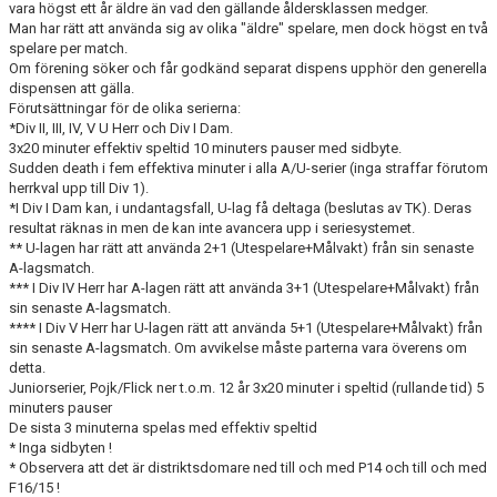
vara högst ett år äldre än vad den gällande åldersklassen medger.
DOKUMENT
Man har rätt att använda sig av olika "äldre" spelare, men dock högst en två
spelare per match.
VÅRA LAG
Om förening söker och får godkänd separat dispens upphör den generella
dispensen att gälla.
MATCHER
Förutsättningar för de olika serierna:
*Div II, III, IV, V U Herr och Div I Dam.
3x20 minuter effektiv speltid 10 minuters pauser med sidbyte.
FÖRETAGSCUPEN 2026
Sudden death i fem effektiva minuter i alla A/U-serier (inga straffar förutom
herrkval upp till Div 1).
TRÄNINGSTIDER 2025/26
*I Div I Dam kan, i undantagsfall, U-lag få deltaga (beslutas av TK). Deras
resultat räknas in men de kan inte avancera upp i seriesystemet.
** U-lagen har rätt att använda 2+1 (Utespelare+Målvakt) från sin senaste
SCHEMAN
A-lagsmatch.
*** I Div IV Herr har A-lagen rätt att använda 3+1 (Utespelare+Målvakt) från
FÖRENINGSKLÄDER-INNEBANDYKUNGEN
sin senaste A-lagsmatch.
**** I Div V Herr har U-lagen rätt att använda 5+1 (Utespelare+Målvakt) från
sin senaste A-lagsmatch. Om avvikelse måste parterna vara överens om
FÖRENINGSDOMARE
detta.
Juniorserier, Pojk/Flick ner t.o.m. 12 år 3x20 minuter i speltid (rullande tid) 5
minuters pauser
De sista 3 minuterna spelas med effektiv speltid
* Inga sidbyten !
* Observera att det är distriktsdomare ned till och med P14 och till och med
F16/15 !