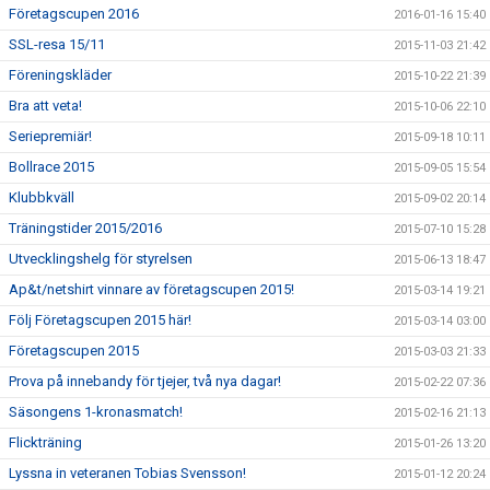
Företagscupen 2016
2016-01-16 15:40
SSL-resa 15/11
2015-11-03 21:42
Föreningskläder
2015-10-22 21:39
Bra att veta!
2015-10-06 22:10
Seriepremiär!
2015-09-18 10:11
Bollrace 2015
2015-09-05 15:54
Klubbkväll
2015-09-02 20:14
Träningstider 2015/2016
2015-07-10 15:28
Utvecklingshelg för styrelsen
2015-06-13 18:47
Ap&t/netshirt vinnare av företagscupen 2015!
2015-03-14 19:21
Följ Företagscupen 2015 här!
2015-03-14 03:00
Företagscupen 2015
2015-03-03 21:33
Prova på innebandy för tjejer, två nya dagar!
2015-02-22 07:36
Säsongens 1-kronasmatch!
2015-02-16 21:13
Flickträning
2015-01-26 13:20
Lyssna in veteranen Tobias Svensson!
2015-01-12 20:24