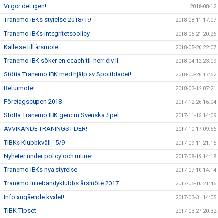
Vi gör det igen!
2018-08-12
Tranemo IBKs styrelse 2018/19
2018-08-11 17:07
Tranemo IBKs integritetspolicy
2018-05-21 20:26
Kallelse till årsmöte
2018-05-20 22:07
Tranemo IBK söker en coach till herr div II
2018-04-12 23:09
Stötta Tranemo IBK med hjälp av Sportbladet!
2018-03-26 17:52
Returmöte!
2018-03-12 07:21
Företagscupen 2018
2017-12-26 16:04
Stötta Tranemo IBK genom Svenska Spel
2017-11-15 14:09
AVVIKANDE TRÄNINGSTIDER!
2017-10-17 09:56
TIBKs Klubbkväll 15/9
2017-09-11 21:15
Nyheter under policy och rutiner.
2017-08-19 14:18
Tranemo IBKs nya styrelse
2017-07-10 14:14
Tranemo innebandyklubbs årsmöte 2017
2017-05-10 21:46
Info angående kvalet!
2017-03-31 14:05
TIBK-Tipset
2017-03-27 20:32