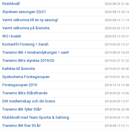
Klubbkväll
2020-08-24 21:06
Styrelsen säsongen 20/21
2020-08-19 20:13
Varmt välkomna till en ny säsong!
2020-08-16 11:14
Varmt välkomna på årsmöte.
2020-04-20 12:14
WO i kvalet
2020-03-13 20:51
Kontantfri Förening = Swish
2019-09-20 14:57
Tranemo IBK + Innebandykungen = sant!
2019-08-29 18:29
Tranemo IBKs styrelse 2019/20
2019-05-27 21:32
Kallelse till årsmöte
2019-05-07 05:00
Spelschema Företagscupen
2019-03-01 05:29
Företagscupen 2019
2018-12-14 15:48
Tranemo IBKs 30årsfirande
2018-09-26 13:56
Ditt medlemskap och din licens
2018-09-09 13:37
Tranemo IBK fyller 30år!
2018-09-06 20:38
Klubbkväll med Team Sportia & Salming
2018-09-03 17:39
Tranemo IBK firar 30 år!
2018-08-13 15:11