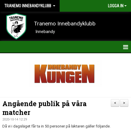
TRANEMO INNEBANDYKLUBB
LOGGA IN
Tranemo Innebandyklubb
Innebandy
HEM
NYHETER
OM KLUBBEN
KONTAKT
Angående publik på våra
<
>
KALENDER
matcher
2020-10-14 12:29
BILDER
Då vi i dagsläget får ta in 50 personer på läktaren gäller följande.