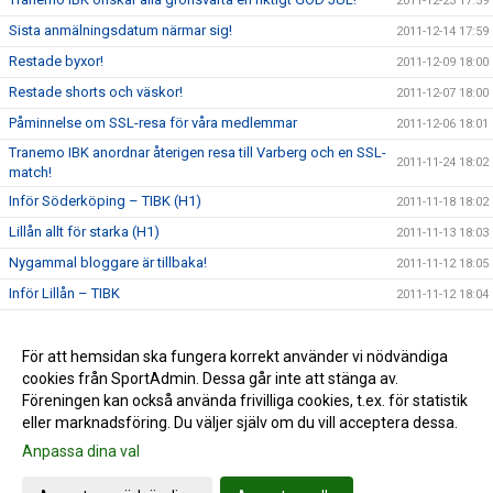
2011-12-23 17:59
Sista anmälningsdatum närmar sig!
2011-12-14 17:59
Restade byxor!
2011-12-09 18:00
Restade shorts och väskor!
2011-12-07 18:00
Påminnelse om SSL-resa för våra medlemmar
2011-12-06 18:01
Tranemo IBK anordnar återigen resa till Varberg och en SSL-
2011-11-24 18:02
match!
Inför Söderköping – TIBK (H1)
2011-11-18 18:02
Lillån allt för starka (H1)
2011-11-13 18:03
Nygammal bloggare är tillbaka!
2011-11-12 18:05
Inför Lillån – TIBK
2011-11-12 18:04
Tillgång till hemsidan
2011-11-01 18:05
Den nya hemsidan är nu igång!
För att hemsidan ska fungera korrekt använder vi nödvändiga
2011-10-30 18:06
cookies från SportAdmin. Dessa går inte att stänga av.
Nya träningskläder
2011-10-29 18:06
Föreningen kan också använda frivilliga cookies, t.ex. för statistik
eller marknadsföring. Du väljer själv om du vill acceptera dessa.
Anpassa dina val
Cookie-inställningar
Gå till Webbversion