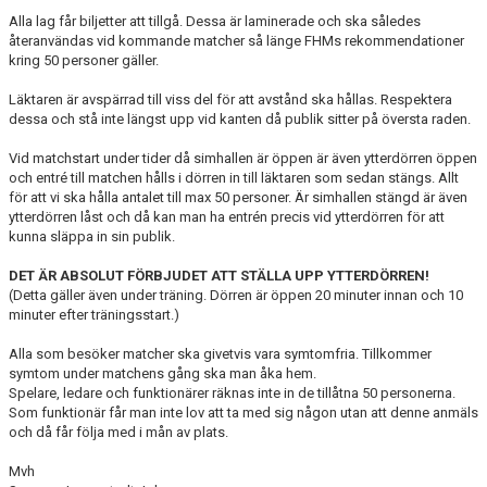
DOKUMENT
Alla lag får biljetter att tillgå. Dessa är laminerade och ska således
återanvändas vid kommande matcher så länge FHMs rekommendationer
VÅRA LAG
kring 50 personer gäller.
Läktaren är avspärrad till viss del för att avstånd ska hållas. Respektera
MATCHER
dessa och stå inte längst upp vid kanten då publik sitter på översta raden.
FÖRETAGSCUPEN 2026
Vid matchstart under tider då simhallen är öppen är även ytterdörren öppen
och entré till matchen hålls i dörren in till läktaren som sedan stängs. Allt
för att vi ska hålla antalet till max 50 personer. Är simhallen stängd är även
TRÄNINGSTIDER 2025/26
ytterdörren låst och då kan man ha entrén precis vid ytterdörren för att
kunna släppa in sin publik.
SCHEMAN
DET ÄR ABSOLUT FÖRBJUDET ATT STÄLLA UPP YTTERDÖRREN!
FÖRENINGSKLÄDER-INNEBANDYKUNGEN
(Detta gäller även under träning. Dörren är öppen 20 minuter innan och 10
minuter efter träningsstart.)
FÖRENINGSDOMARE
Alla som besöker matcher ska givetvis vara symtomfria. Tillkommer
symtom under matchens gång ska man åka hem.
Spelare, ledare och funktionärer räknas inte in de tillåtna 50 personerna.
Som funktionär får man inte lov att ta med sig någon utan att denne anmäls
och då får följa med i mån av plats.
Mvh