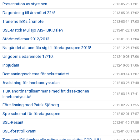
Presentation av styrelsen
2013-05-25 17:01
Dagordning till årsmötet 22/5
2013-05-06 17:02
Tranemo IBKs årsmöte
2013-03-14 17:03
SSL-Match Mullsjö AIS- IBK Dalen
2013-01-22 17:03
Stödmedlemar 2012/2013
2013-01-05 17:04
Nu går det att anmäla sig till företagscupen 2013!
2012-12-28 17:05
Ungdomsledaremöte 17/10!
2012-10-08 17:06
Inbjudan!
2012-10-06 17:06
Bemanningsschema för sekretariatet
2012-09-14 17:07
Avslutning för innebandyskolan!
2012-03-28 17:40
TIBK anordnar tillsammans med fritidssektionen
2012-03-18 17:41
Innebandynatta!
Föreläsning med Patrik Sjöberg
2012-02-27 17:55
Spelschemat för företagscupen
2012-02-01 17:57
SSL-Resan!
2012-01-10 17:58
SSL-först till kvarn!
2012-01-03 17:58
Tranemo IBK önskar alla grönsvarta en riktigt GOD JUL!