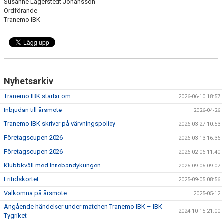
Susanne Lagerstedt Johansson
Ordförande
Tranemo IBK
Nyhetsarkiv
Tranemo IBK startar om.
2026-06-10 18:57
Inbjudan till årsmöte
2026-04-26
Tranemo IBK skriver på värvningspolicy
2026-03-27 10:53
Företagscupen 2026
2026-03-13 16:36
Företagscupen 2026
2026-02-06 11:40
Klubbkväll med Innebandykungen
2025-09-05 09:07
Fritidskortet
2025-09-05 08:56
Välkomna på årsmöte
2025-05-12
Angående händelser under matchen Tranemo IBK – IBK
2024-10-15 21:00
Tygriket