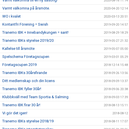
Varmt välkomna till en ny säsong!
2020-08-16 11:14
Varmt välkomna på årsmöte.
2020-04-20 12:14
WO i kvalet
2020-03-13 20:51
Kontantfri Förening = Swish
2019-09-20 14:57
Tranemo IBK + Innebandykungen = sant!
2019-08-29 18:29
Tranemo IBKs styrelse 2019/20
2019-05-27 21:32
Kallelse till årsmöte
2019-05-07 05:00
Spelschema Företagscupen
2019-03-01 05:29
Företagscupen 2019
2018-12-14 15:48
Tranemo IBKs 30årsfirande
2018-09-26 13:56
Ditt medlemskap och din licens
2018-09-09 13:37
Tranemo IBK fyller 30år!
2018-09-06 20:38
Klubbkväll med Team Sportia & Salming
2018-09-03 17:39
Tranemo IBK firar 30 år!
2018-08-13 15:11
Vi gör det igen!
2018-08-12
Tranemo IBKs styrelse 2018/19
2018-08-11 17:07