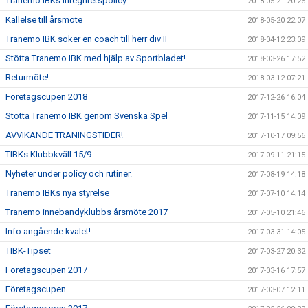
Tranemo IBKs integritetspolicy
2018-05-21 20:26
Kallelse till årsmöte
2018-05-20 22:07
Tranemo IBK söker en coach till herr div II
2018-04-12 23:09
Stötta Tranemo IBK med hjälp av Sportbladet!
2018-03-26 17:52
Returmöte!
2018-03-12 07:21
Företagscupen 2018
2017-12-26 16:04
Stötta Tranemo IBK genom Svenska Spel
2017-11-15 14:09
AVVIKANDE TRÄNINGSTIDER!
2017-10-17 09:56
TIBKs Klubbkväll 15/9
2017-09-11 21:15
Nyheter under policy och rutiner.
2017-08-19 14:18
Tranemo IBKs nya styrelse
2017-07-10 14:14
Tranemo innebandyklubbs årsmöte 2017
2017-05-10 21:46
Info angående kvalet!
2017-03-31 14:05
TIBK-Tipset
2017-03-27 20:32
Företagscupen 2017
2017-03-16 17:57
Företagscupen
2017-03-07 12:11