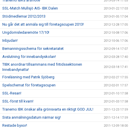
Tranemo IBKs årsmöte
2013-03-14 17:03
SSL-Match Mullsjö AIS- IBK Dalen
2013-01-22 17:03
Stödmedlemar 2012/2013
2013-01-05 17:04
Nu går det att anmäla sig till företagscupen 2013!
2012-12-28 17:05
Ungdomsledaremöte 17/10!
2012-10-08 17:06
Inbjudan!
2012-10-06 17:06
Bemanningsschema för sekretariatet
2012-09-14 17:07
Avslutning för innebandyskolan!
2012-03-28 17:40
TIBK anordnar tillsammans med fritidssektionen
2012-03-18 17:41
Innebandynatta!
Föreläsning med Patrik Sjöberg
2012-02-27 17:55
Spelschemat för företagscupen
2012-02-01 17:57
SSL-Resan!
2012-01-10 17:58
SSL-först till kvarn!
2012-01-03 17:58
Tranemo IBK önskar alla grönsvarta en riktigt GOD JUL!
2011-12-23 17:59
Sista anmälningsdatum närmar sig!
2011-12-14 17:59
Restade byxor!
2011-12-09 18:00