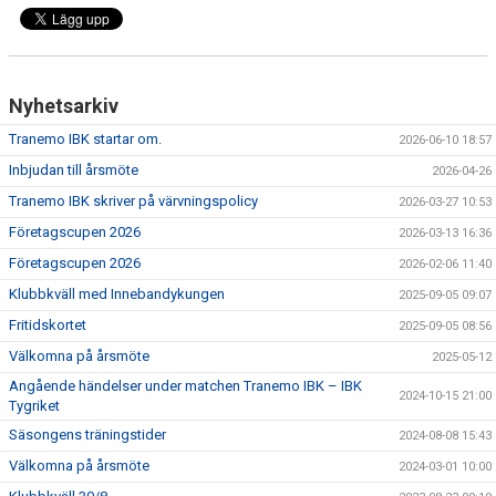
DOKUMENT
VÅRA LAG
Nyhetsarkiv
MATCHER
Tranemo IBK startar om.
2026-06-10 18:57
FÖRETAGSCUPEN 2026
Inbjudan till årsmöte
2026-04-26
Tranemo IBK skriver på värvningspolicy
TRÄNINGSTIDER 2025/26
2026-03-27 10:53
Företagscupen 2026
2026-03-13 16:36
SCHEMAN
Företagscupen 2026
2026-02-06 11:40
Klubbkväll med Innebandykungen
2025-09-05 09:07
FÖRENINGSKLÄDER-INNEBANDYKUNGEN
Fritidskortet
2025-09-05 08:56
FÖRENINGSDOMARE
Välkomna på årsmöte
2025-05-12
Angående händelser under matchen Tranemo IBK – IBK
2024-10-15 21:00
Tygriket
Säsongens träningstider
2024-08-08 15:43
Välkomna på årsmöte
2024-03-01 10:00