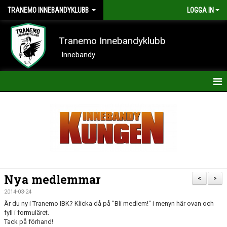
TRANEMO INNEBANDYKLUBB
LOGGA IN
Tranemo Innebandyklubb
Innebandy
HEM
NYHETER
OM KLUBBEN
KONTAKT
Nya medlemmar
<
>
KALENDER
2014-03-24
Är du ny i Tranemo IBK? Klicka då på "Bli medlem!" i menyn här ovan och
BILDER
fyll i formuläret.
Tack på förhand!