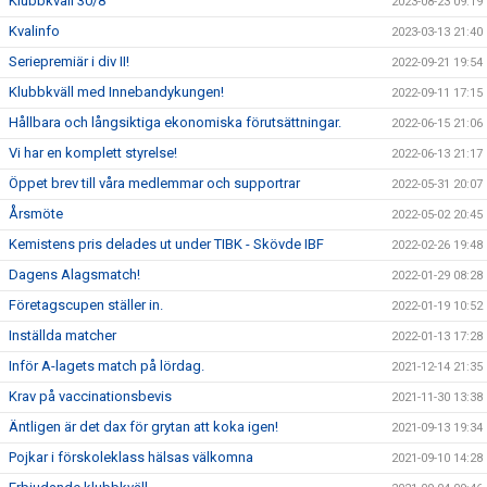
Klubbkväll 30/8
2023-08-23 09:19
Kvalinfo
2023-03-13 21:40
Seriepremiär i div II!
2022-09-21 19:54
Klubbkväll med Innebandykungen!
2022-09-11 17:15
Hållbara och långsiktiga ekonomiska förutsättningar.
2022-06-15 21:06
Vi har en komplett styrelse!
2022-06-13 21:17
Öppet brev till våra medlemmar och supportrar
2022-05-31 20:07
Årsmöte
2022-05-02 20:45
Kemistens pris delades ut under TIBK - Skövde IBF
2022-02-26 19:48
Dagens Alagsmatch!
2022-01-29 08:28
Företagscupen ställer in.
2022-01-19 10:52
Inställda matcher
2022-01-13 17:28
Inför A-lagets match på lördag.
2021-12-14 21:35
Krav på vaccinationsbevis
2021-11-30 13:38
Äntligen är det dax för grytan att koka igen!
2021-09-13 19:34
Pojkar i förskoleklass hälsas välkomna
2021-09-10 14:28