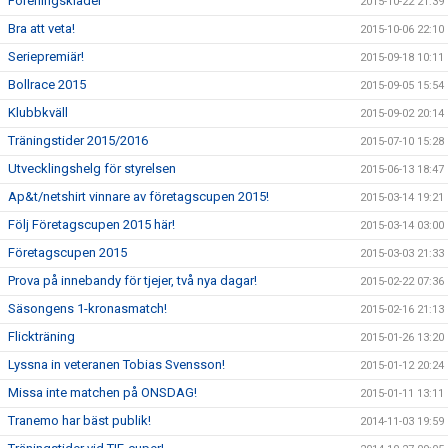
Föreningskläder
2015-10-22 21:39
Bra att veta!
2015-10-06 22:10
Seriepremiär!
2015-09-18 10:11
Bollrace 2015
2015-09-05 15:54
Klubbkväll
2015-09-02 20:14
Träningstider 2015/2016
2015-07-10 15:28
Utvecklingshelg för styrelsen
2015-06-13 18:47
Ap&t/netshirt vinnare av företagscupen 2015!
2015-03-14 19:21
Följ Företagscupen 2015 här!
2015-03-14 03:00
Företagscupen 2015
2015-03-03 21:33
Prova på innebandy för tjejer, två nya dagar!
2015-02-22 07:36
Säsongens 1-kronasmatch!
2015-02-16 21:13
Flickträning
2015-01-26 13:20
Lyssna in veteranen Tobias Svensson!
2015-01-12 20:24
Missa inte matchen på ONSDAG!
2015-01-11 13:11
Tranemo har bäst publik!
2014-11-03 19:59