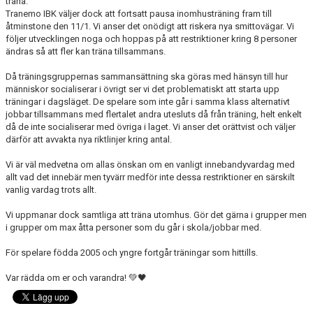
träna.
DOKUMENT
Tranemo IBK väljer dock att fortsatt pausa inomhusträning fram till
åtminstone den 11/1. Vi anser det onödigt att riskera nya smittovägar. Vi
VÅRA LAG
följer utvecklingen noga och hoppas på att restriktioner kring 8 personer
ändras så att fler kan träna tillsammans.
MATCHER
Då träningsgruppernas sammansättning ska göras med hänsyn till hur
människor socialiserar i övrigt ser vi det problematiskt att starta upp
FÖRETAGSCUPEN 2026
träningar i dagsläget. De spelare som inte går i samma klass alternativt
jobbar tillsammans med flertalet andra utesluts då från träning, helt enkelt
då de inte socialiserar med övriga i laget. Vi anser det orättvist och väljer
TRÄNINGSTIDER 2025/26
därför att avvakta nya riktlinjer kring antal.
SCHEMAN
Vi är väl medvetna om allas önskan om en vanligt innebandyvardag med
allt vad det innebär men tyvärr medför inte dessa restriktioner en särskilt
FÖRENINGSKLÄDER-INNEBANDYKUNGEN
vanlig vardag trots allt.
Vi uppmanar dock samtliga att träna utomhus. Gör det gärna i grupper men
FÖRENINGSDOMARE
i grupper om max åtta personer som du går i skola/jobbar med.
För spelare födda 2005 och yngre fortgår träningar som hittills.
Var rädda om er och varandra! 💚🖤