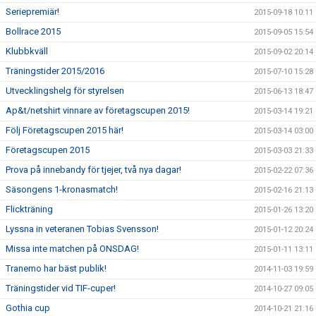
Seriepremiär!
2015-09-18 10:11
Bollrace 2015
2015-09-05 15:54
Klubbkväll
2015-09-02 20:14
Träningstider 2015/2016
2015-07-10 15:28
Utvecklingshelg för styrelsen
2015-06-13 18:47
Ap&t/netshirt vinnare av företagscupen 2015!
2015-03-14 19:21
Följ Företagscupen 2015 här!
2015-03-14 03:00
Företagscupen 2015
2015-03-03 21:33
Prova på innebandy för tjejer, två nya dagar!
2015-02-22 07:36
Säsongens 1-kronasmatch!
2015-02-16 21:13
Flickträning
2015-01-26 13:20
Lyssna in veteranen Tobias Svensson!
2015-01-12 20:24
Missa inte matchen på ONSDAG!
2015-01-11 13:11
Tranemo har bäst publik!
2014-11-03 19:59
Träningstider vid TIF-cuper!
2014-10-27 09:05
Gothia cup
2014-10-21 21:16