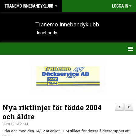
TRANEMO INNEBANDYKLUBB
LOGGA IN
Tranemo Innebandyklubb
Innebandy
HEM
NYHETER
OM KLUBBEN
KONTAKT
Nya riktlinjer för födde 2004
<
>
KALENDER
och äldre
2020-12-13 20:44
BILDER
Från och med den 14/12 är enligt FHM tillåtet för dessa åldersgrupper att