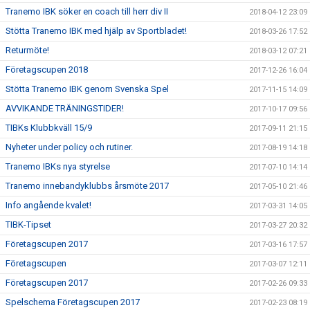
Tranemo IBK söker en coach till herr div II
2018-04-12 23:09
Stötta Tranemo IBK med hjälp av Sportbladet!
2018-03-26 17:52
Returmöte!
2018-03-12 07:21
Företagscupen 2018
2017-12-26 16:04
Stötta Tranemo IBK genom Svenska Spel
2017-11-15 14:09
AVVIKANDE TRÄNINGSTIDER!
2017-10-17 09:56
TIBKs Klubbkväll 15/9
2017-09-11 21:15
Nyheter under policy och rutiner.
2017-08-19 14:18
Tranemo IBKs nya styrelse
2017-07-10 14:14
Tranemo innebandyklubbs årsmöte 2017
2017-05-10 21:46
Info angående kvalet!
2017-03-31 14:05
TIBK-Tipset
2017-03-27 20:32
Företagscupen 2017
2017-03-16 17:57
Företagscupen
2017-03-07 12:11
Företagscupen 2017
2017-02-26 09:33
Spelschema Företagscupen 2017
2017-02-23 08:19