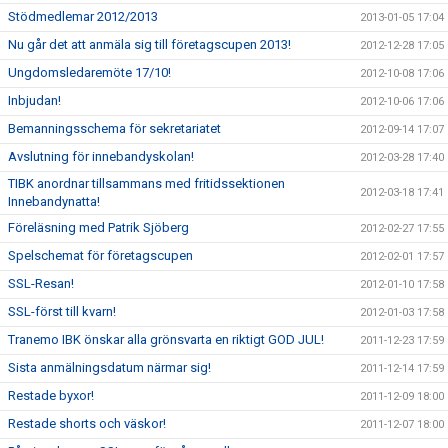
Stödmedlemar 2012/2013
2013-01-05 17:04
Nu går det att anmäla sig till företagscupen 2013!
2012-12-28 17:05
Ungdomsledaremöte 17/10!
2012-10-08 17:06
Inbjudan!
2012-10-06 17:06
Bemanningsschema för sekretariatet
2012-09-14 17:07
Avslutning för innebandyskolan!
2012-03-28 17:40
TIBK anordnar tillsammans med fritidssektionen
2012-03-18 17:41
Innebandynatta!
Föreläsning med Patrik Sjöberg
2012-02-27 17:55
Spelschemat för företagscupen
2012-02-01 17:57
SSL-Resan!
2012-01-10 17:58
SSL-först till kvarn!
2012-01-03 17:58
Tranemo IBK önskar alla grönsvarta en riktigt GOD JUL!
2011-12-23 17:59
Sista anmälningsdatum närmar sig!
2011-12-14 17:59
Restade byxor!
2011-12-09 18:00
Restade shorts och väskor!
2011-12-07 18:00