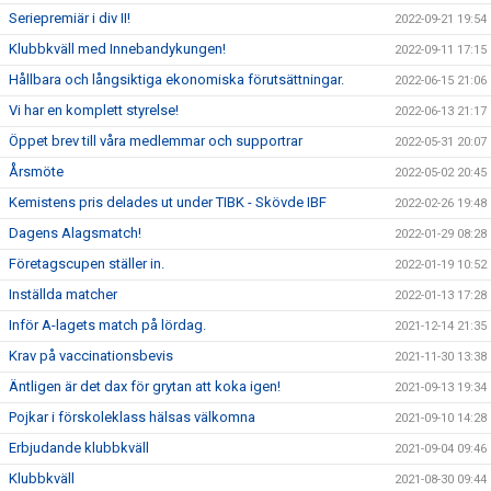
Seriepremiär i div II!
2022-09-21 19:54
Klubbkväll med Innebandykungen!
2022-09-11 17:15
Hållbara och långsiktiga ekonomiska förutsättningar.
2022-06-15 21:06
Vi har en komplett styrelse!
2022-06-13 21:17
Öppet brev till våra medlemmar och supportrar
2022-05-31 20:07
Årsmöte
2022-05-02 20:45
Kemistens pris delades ut under TIBK - Skövde IBF
2022-02-26 19:48
Dagens Alagsmatch!
2022-01-29 08:28
Företagscupen ställer in.
2022-01-19 10:52
Inställda matcher
2022-01-13 17:28
Inför A-lagets match på lördag.
2021-12-14 21:35
Krav på vaccinationsbevis
2021-11-30 13:38
Äntligen är det dax för grytan att koka igen!
2021-09-13 19:34
Pojkar i förskoleklass hälsas välkomna
2021-09-10 14:28
Erbjudande klubbkväll
2021-09-04 09:46
Klubbkväll
2021-08-30 09:44