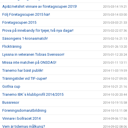
Ap&t/netshirt vinnare av företagscupen 2015!
2015-03-14 19:21
Följ Företagscupen 2015 här!
2015-03-14 03:00
Företagscupen 2015
2015-03-03 21:33
Prova på innebandy för tjejer, två nya dagar!
2015-02-22 07:36
Säsongens 1-kronasmatch!
2015-02-16 21:13
Flickträning
2015-01-26 13:20
Lyssna in veteranen Tobias Svensson!
2015-01-12 20:24
Missa inte matchen på ONSDAG!
2015-01-11 13:11
Tranemo har bäst publik!
2014-11-03 19:59
Träningstider vid TIF-cuper!
2014-10-27 09:05
Gothia cup
2014-10-21 21:16
Tranemo IBK´s klubbprofil 2014/2015
2014-10-20 20:44
Bussresor
2014-10-19 15:58
Föreningsdomarutbildning
2014-10-15 11:08
Vinnare i bollracet 2014
2014-09-06 17:56
Vem är tidernas målkung?
2014-09-02 08:06