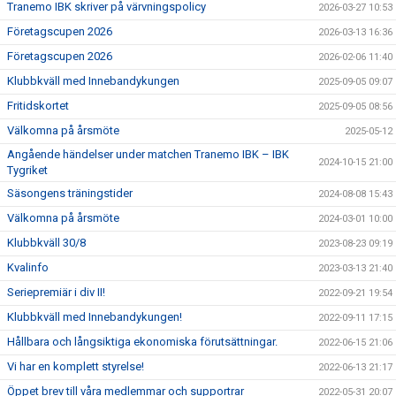
Tranemo IBK skriver på värvningspolicy
2026-03-27 10:53
Företagscupen 2026
2026-03-13 16:36
Företagscupen 2026
2026-02-06 11:40
Klubbkväll med Innebandykungen
2025-09-05 09:07
Fritidskortet
2025-09-05 08:56
Välkomna på årsmöte
2025-05-12
Angående händelser under matchen Tranemo IBK – IBK
2024-10-15 21:00
Tygriket
Säsongens träningstider
2024-08-08 15:43
Välkomna på årsmöte
2024-03-01 10:00
Klubbkväll 30/8
2023-08-23 09:19
Kvalinfo
2023-03-13 21:40
Seriepremiär i div II!
2022-09-21 19:54
Klubbkväll med Innebandykungen!
2022-09-11 17:15
Hållbara och långsiktiga ekonomiska förutsättningar.
2022-06-15 21:06
Vi har en komplett styrelse!
2022-06-13 21:17
Öppet brev till våra medlemmar och supportrar
2022-05-31 20:07