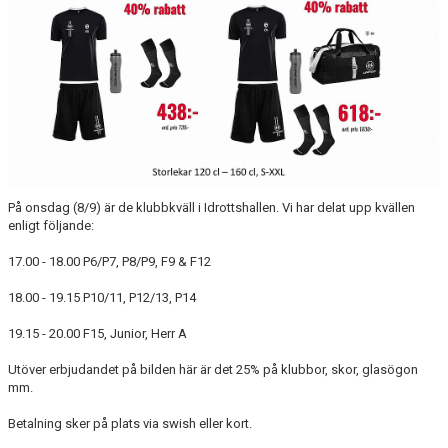
DOKUMENT
VÅRA LAG
MATCHER
FÖRETAGSCUPEN 2026
TRÄNINGSTIDER 2025/26
På onsdag (8/9) är de klubbkväll i Idrottshallen. Vi har delat upp kvällen
enligt följande:
SCHEMAN
17.00 - 18.00 P6/P7, P8/P9, F9 & F12
FÖRENINGSKLÄDER-INNEBANDYKUNGEN
18.00 - 19.15 P10/11, P12/13, P14
FÖRENINGSDOMARE
19.15 - 20.00 F15, Junior, Herr A
Utöver erbjudandet på bilden här är det 25% på klubbor, skor, glasögon
mm.
Betalning sker på plats via swish eller kort.