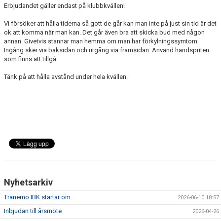
Erbjudandet gäller endast på klubbkvällen!
Vi försöker att hålla tiderna så gott de går kan man inte på just sin tid är det
ok att komma när man kan. Det går även bra att skicka bud med någon
annan. Givetvis stannar man hemma om man har förkylningssymtom.
Ingång sker via baksidan och utgång via framsidan. Använd handspriten
som finns att tillgå.
Tänk på att hålla avstånd under hela kvällen.
Nyhetsarkiv
Tranemo IBK startar om.
2026-06-10 18:57
Inbjudan till årsmöte
2026-04-26