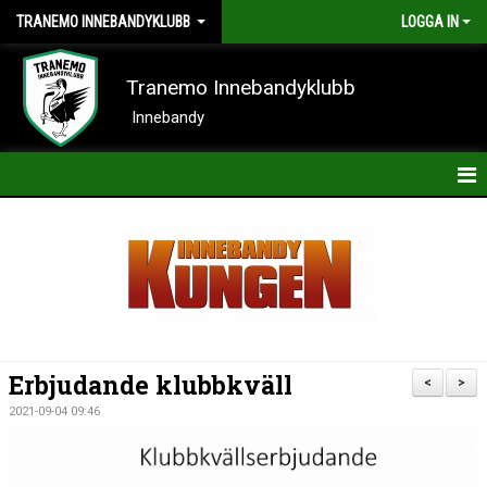
TRANEMO INNEBANDYKLUBB
LOGGA IN
Tranemo Innebandyklubb
Innebandy
HEM
NYHETER
OM KLUBBEN
KONTAKT
Erbjudande klubbkväll
<
>
KALENDER
2021-09-04 09:46
BILDER