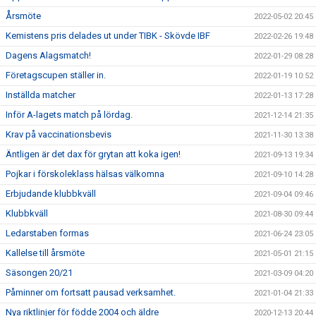
Årsmöte
2022-05-02 20:45
Kemistens pris delades ut under TIBK - Skövde IBF
2022-02-26 19:48
Dagens Alagsmatch!
2022-01-29 08:28
Företagscupen ställer in.
2022-01-19 10:52
Inställda matcher
2022-01-13 17:28
Inför A-lagets match på lördag.
2021-12-14 21:35
Krav på vaccinationsbevis
2021-11-30 13:38
Äntligen är det dax för grytan att koka igen!
2021-09-13 19:34
Pojkar i förskoleklass hälsas välkomna
2021-09-10 14:28
Erbjudande klubbkväll
2021-09-04 09:46
Klubbkväll
2021-08-30 09:44
Ledarstaben formas
2021-06-24 23:05
Kallelse till årsmöte
2021-05-01 21:15
Säsongen 20/21
2021-03-09 04:20
Påminner om fortsatt pausad verksamhet.
2021-01-04 21:33
Nya riktlinjer för födde 2004 och äldre
2020-12-13 20:44