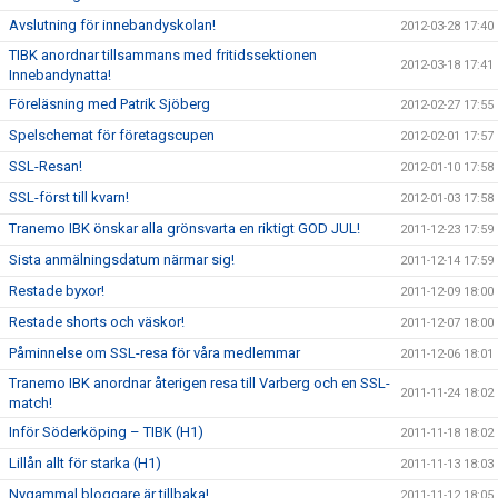
Avslutning för innebandyskolan!
2012-03-28 17:40
TIBK anordnar tillsammans med fritidssektionen
2012-03-18 17:41
Innebandynatta!
Föreläsning med Patrik Sjöberg
2012-02-27 17:55
Spelschemat för företagscupen
2012-02-01 17:57
SSL-Resan!
2012-01-10 17:58
SSL-först till kvarn!
2012-01-03 17:58
Tranemo IBK önskar alla grönsvarta en riktigt GOD JUL!
2011-12-23 17:59
Sista anmälningsdatum närmar sig!
2011-12-14 17:59
Restade byxor!
2011-12-09 18:00
Restade shorts och väskor!
2011-12-07 18:00
Påminnelse om SSL-resa för våra medlemmar
2011-12-06 18:01
Tranemo IBK anordnar återigen resa till Varberg och en SSL-
2011-11-24 18:02
match!
Inför Söderköping – TIBK (H1)
2011-11-18 18:02
Lillån allt för starka (H1)
2011-11-13 18:03
Nygammal bloggare är tillbaka!
2011-11-12 18:05