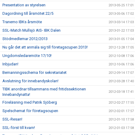
Presentation av styrelsen
2013-05-25 17:01
Dagordning till årsmötet 22/5
2013-05-06 17:02
Tranemo IBKs årsmöte
2013-03-14 17:03
SSL-Match Mullsjö AIS- IBK Dalen
2013-01-22 17:03
Stödmedlemar 2012/2013
2013-01-05 17:04
Nu går det att anmäla sig till företagscupen 2013!
2012-12-28 17:05
Ungdomsledaremöte 17/10!
2012-10-08 17:06
Inbjudan!
2012-10-06 17:06
Bemanningsschema för sekretariatet
2012-09-14 17:07
Avslutning för innebandyskolan!
2012-03-28 17:40
TIBK anordnar tillsammans med fritidssektionen
2012-03-18 17:41
Innebandynatta!
Föreläsning med Patrik Sjöberg
2012-02-27 17:55
Spelschemat för företagscupen
2012-02-01 17:57
SSL-Resan!
2012-01-10 17:58
SSL-först till kvarn!
2012-01-03 17:58