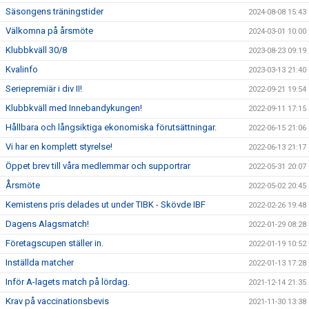
Säsongens träningstider
2024-08-08 15:43
Välkomna på årsmöte
2024-03-01 10:00
Klubbkväll 30/8
2023-08-23 09:19
Kvalinfo
2023-03-13 21:40
Seriepremiär i div II!
2022-09-21 19:54
Klubbkväll med Innebandykungen!
2022-09-11 17:15
Hållbara och långsiktiga ekonomiska förutsättningar.
2022-06-15 21:06
Vi har en komplett styrelse!
2022-06-13 21:17
Öppet brev till våra medlemmar och supportrar
2022-05-31 20:07
Årsmöte
2022-05-02 20:45
Kemistens pris delades ut under TIBK - Skövde IBF
2022-02-26 19:48
Dagens Alagsmatch!
2022-01-29 08:28
Företagscupen ställer in.
2022-01-19 10:52
Inställda matcher
2022-01-13 17:28
Inför A-lagets match på lördag.
2021-12-14 21:35
Krav på vaccinationsbevis
2021-11-30 13:38