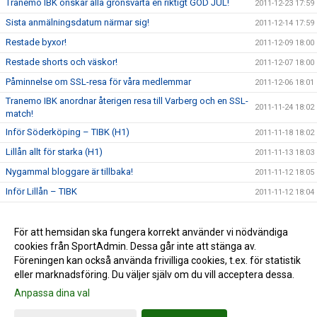
Tranemo IBK önskar alla grönsvarta en riktigt GOD JUL!
2011-12-23 17:59
Sista anmälningsdatum närmar sig!
2011-12-14 17:59
Restade byxor!
2011-12-09 18:00
Restade shorts och väskor!
2011-12-07 18:00
Påminnelse om SSL-resa för våra medlemmar
2011-12-06 18:01
Tranemo IBK anordnar återigen resa till Varberg och en SSL-
2011-11-24 18:02
match!
Inför Söderköping – TIBK (H1)
2011-11-18 18:02
Lillån allt för starka (H1)
2011-11-13 18:03
Nygammal bloggare är tillbaka!
2011-11-12 18:05
Inför Lillån – TIBK
2011-11-12 18:04
Tillgång till hemsidan
2011-11-01 18:05
Den nya hemsidan är nu igång!
För att hemsidan ska fungera korrekt använder vi nödvändiga
2011-10-30 18:06
cookies från SportAdmin. Dessa går inte att stänga av.
Nya träningskläder
2011-10-29 18:06
Föreningen kan också använda frivilliga cookies, t.ex. för statistik
eller marknadsföring. Du väljer själv om du vill acceptera dessa.
Anpassa dina val
Cookie-inställningar
Gå till Webbversion