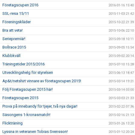
Företagscupen 2016
2016-01-16 15:40
SSL-resa 15/11
2015-11-03 21:42
Föreningskläder
2015-10-22 21:39
Bra att veta!
2015-10-06 22:10
Seriepremiär!
2015-09-18 10:11
Bollrace 2015
2015-09-05 15:54
Klubbkväll
2015-09-02 20:14
Träningstider 2015/2016
2015-07-10 15:28
Utvecklingshelg för styrelsen
2015-06-13 18:47
Ap&t/netshirt vinnare av företagscupen 2015!
2015-03-14 19:21
Följ Företagscupen 2015 här!
2015-03-14 03:00
Företagscupen 2015
2015-03-03 21:33
Prova på innebandy för tjejer, två nya dagar!
2015-02-22 07:36
Säsongens 1-kronasmatch!
2015-02-16 21:13
Flickträning
2015-01-26 13:20
Lyssna in veteranen Tobias Svensson!
2015-01-12 20:24