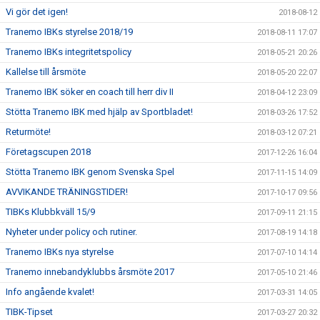
Vi gör det igen!
2018-08-12
Tranemo IBKs styrelse 2018/19
2018-08-11 17:07
Tranemo IBKs integritetspolicy
2018-05-21 20:26
Kallelse till årsmöte
2018-05-20 22:07
Tranemo IBK söker en coach till herr div II
2018-04-12 23:09
Stötta Tranemo IBK med hjälp av Sportbladet!
2018-03-26 17:52
Returmöte!
2018-03-12 07:21
Företagscupen 2018
2017-12-26 16:04
Stötta Tranemo IBK genom Svenska Spel
2017-11-15 14:09
AVVIKANDE TRÄNINGSTIDER!
2017-10-17 09:56
TIBKs Klubbkväll 15/9
2017-09-11 21:15
Nyheter under policy och rutiner.
2017-08-19 14:18
Tranemo IBKs nya styrelse
2017-07-10 14:14
Tranemo innebandyklubbs årsmöte 2017
2017-05-10 21:46
Info angående kvalet!
2017-03-31 14:05
TIBK-Tipset
2017-03-27 20:32