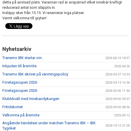
detta på anvisad plats. Varannan rad är avspärrad vilket innebär kraftigt
DOKUMENT
reducerad antal som släppts in.
Insläpp sker från 15.15. Vi reserverar inga platser.
VÅRA LAG
Varmt välkomna till grytan!
MATCHER
FÖRETAGSCUPEN 2026
Nyhetsarkiv
TRÄNINGSTIDER 2025/26
Tranemo IBK startar om.
2026-06-10 18:57
Inbjudan till årsmöte
SCHEMAN
2026-04-26
Tranemo IBK skriver på värvningspolicy
2026-03-27 10:53
FÖRENINGSKLÄDER-INNEBANDYKUNGEN
Företagscupen 2026
2026-03-13 16:36
Företagscupen 2026
2026-02-06 11:40
FÖRENINGSDOMARE
Klubbkväll med Innebandykungen
2025-09-05 09:07
Fritidskortet
2025-09-05 08:56
Välkomna på årsmöte
2025-05-12
Angående händelser under matchen Tranemo IBK – IBK
2024-10-15 21:00
Tygriket