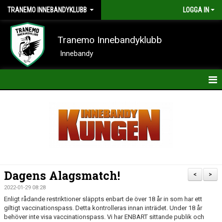
TRANEMO INNEBANDYKLUBB
LOGGA IN
Tranemo Innebandyklubb
Innebandy
HEM
NYHETER
OM KLUBBEN
KONTAKT
Dagens Alagsmatch!
<
>
KALENDER
2022-01-29 08:28
Enligt rådande restriktioner släppts enbart de över 18 år in som har ett
BILDER
giltigt vaccinationspass. Detta kontrolleras innan inträdet. Under 18 år
behöver inte visa vaccinationspass. Vi har ENBART sittande publik och