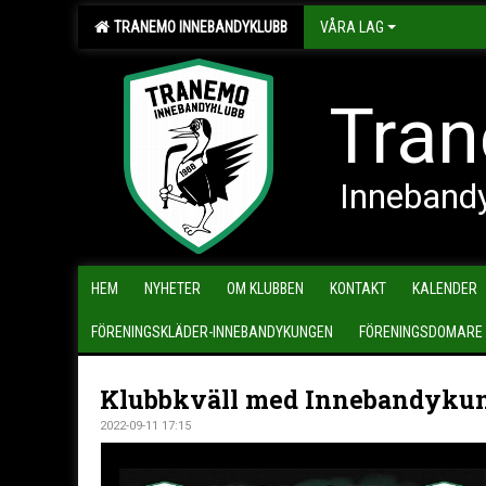
TRANEMO INNEBANDYKLUBB
VÅRA LAG
Tran
Inneband
HEM
NYHETER
OM KLUBBEN
KONTAKT
KALENDER
FÖRENINGSKLÄDER-INNEBANDYKUNGEN
FÖRENINGSDOMARE
Klubbkväll med Innebandyku
2022-09-11 17:15