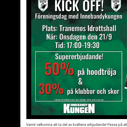
Varmt välkomna att ta del av kvällens erbjudande! Passa på 