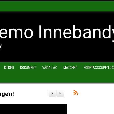
emo Inneband
y
BILDER
DOKUMENT
VÅRA LAG
MATCHER
FÖRETAGSCUPEN 20
ngen!
<
>