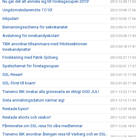
Nu går det att anmäla sig till företagscupen 2013!
2012-12-28 17:05
Ungdomsledaremöte 17/10!
2012-10-08 17:06
Inbjudan!
2012-10-06 17:06
Bemanningsschema för sekretariatet
2012-09-14 17:07
Avslutning för innebandyskolan!
2012-03-28 17:40
TIBK anordnar tillsammans med fritidssektionen
2012-03-18 17:41
Innebandynatta!
Föreläsning med Patrik Sjöberg
2012-02-27 17:55
Spelschemat för företagscupen
2012-02-01 17:57
SSL-Resan!
2012-01-10 17:58
SSL-först till kvarn!
2012-01-03 17:58
Tranemo IBK önskar alla grönsvarta en riktigt GOD JUL!
2011-12-23 17:59
Sista anmälningsdatum närmar sig!
2011-12-14 17:59
Restade byxor!
2011-12-09 18:00
Restade shorts och väskor!
2011-12-07 18:00
Påminnelse om SSL-resa för våra medlemmar
2011-12-06 18:01
Tranemo IBK anordnar återigen resa till Varberg och en SSL-
2011-11-24 18:02