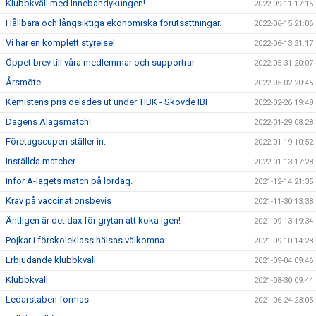
Klubbkväll med Innebandykungen!
2022-09-11 17:15
Hållbara och långsiktiga ekonomiska förutsättningar.
2022-06-15 21:06
Vi har en komplett styrelse!
2022-06-13 21:17
Öppet brev till våra medlemmar och supportrar
2022-05-31 20:07
Årsmöte
2022-05-02 20:45
Kemistens pris delades ut under TIBK - Skövde IBF
2022-02-26 19:48
Dagens Alagsmatch!
2022-01-29 08:28
Företagscupen ställer in.
2022-01-19 10:52
Inställda matcher
2022-01-13 17:28
Inför A-lagets match på lördag.
2021-12-14 21:35
Krav på vaccinationsbevis
2021-11-30 13:38
Äntligen är det dax för grytan att koka igen!
2021-09-13 19:34
Pojkar i förskoleklass hälsas välkomna
2021-09-10 14:28
Erbjudande klubbkväll
2021-09-04 09:46
Klubbkväll
2021-08-30 09:44
Ledarstaben formas
2021-06-24 23:05