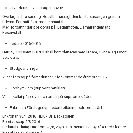
DOKUMENT
Utvärdering av säsongen 14/15
VÅRA LAG
Överlag en bra säsong. Resultatmässigt den bästa säsongen genom
tiderna. Fortsatt ökat medlemsantal.
Men förbättringar bör göras på: Ledarmöten, Damarrangemang,
MATCHER
Reservställ.
FÖRETAGSCUPEN 2026
Ledare 2015/2016
Herr A, P 00 samt P01/02 skall kompletteras med ledare, Övriga lag i stort
TRÄNINGSTIDER 2025/26
sett klara.
SCHEMAN
Stadgeändringar
Vi har förslag på förändringar inför kommande årsmöte 2016
FÖRENINGSKLÄDER-INNEBANDYKUNGEN
Hobbyreklam (supporterartiklar)
FÖRENINGSDOMARE
Vi har kollat på prover och priser på supporterkläder.
Enkronan,Företagscup,Ledarutbildning och Ledarträff
Enkronan 30/1 2016 TIBK - IBF Backadalen
Företagscup 5/3 2016
Ledarutbildning Ungdom 23/8, 29/8 samt senior 12-13/9 (Berörda ledare
kontaktas av styrelsen)