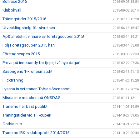
Bollrace 2015
2015-09-05 15:54
Klubbkväll
2015-09-02 20:14
Träningstider 2015/2016
2015-07-10 15:28
Utvecklingshelg för styrelsen
2015-06-13 18:47
Ap&t/netshirt vinnare av företagscupen 2015!
2015-03-14 19:21
Följ Företagscupen 2015 här!
2015-03-14 03:00
Företagscupen 2015
2015-03-03 21:33
Prova på innebandy för tjejer, två nya dagar!
2015-02-22 07:36
Säsongens 1-kronasmatch!
2015-02-16 21:13
Flickträning
2015-01-26 13:20
Lyssna in veteranen Tobias Svensson!
2015-01-12 20:24
Missa inte matchen på ONSDAG!
2015-01-11 13:11
Tranemo har bäst publik!
2014-11-03 19:59
Träningstider vid TIF-cuper!
2014-10-27 09:05
Gothia cup
2014-10-21 21:16
Tranemo IBK´s klubbprofil 2014/2015
2014-10-20 20:44