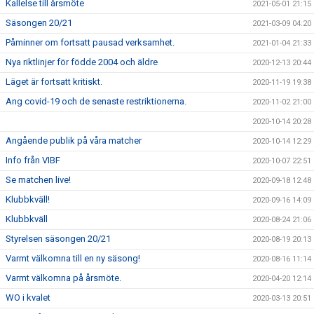
Kallelse till årsmöte
2021-05-01 21:15
Säsongen 20/21
2021-03-09 04:20
Påminner om fortsatt pausad verksamhet.
2021-01-04 21:33
Nya riktlinjer för födde 2004 och äldre
2020-12-13 20:44
Läget är fortsatt kritiskt.
2020-11-19 19:38
Ang covid-19 och de senaste restriktionerna.
2020-11-02 21:00
2020-10-14 20:28
Angående publik på våra matcher
2020-10-14 12:29
Info från VIBF
2020-10-07 22:51
Se matchen live!
2020-09-18 12:48
Klubbkväll!
2020-09-16 14:09
Klubbkväll
2020-08-24 21:06
Styrelsen säsongen 20/21
2020-08-19 20:13
Varmt välkomna till en ny säsong!
2020-08-16 11:14
Varmt välkomna på årsmöte.
2020-04-20 12:14
WO i kvalet
2020-03-13 20:51