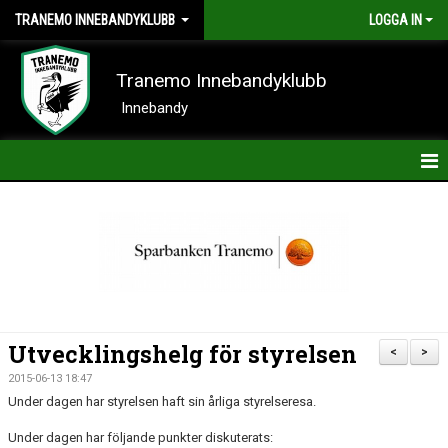
TRANEMO INNEBANDYKLUBB
LOGGA IN
Tranemo Innebandyklubb
Innebandy
HEM
NYHETER
OM KLUBBEN
KONTAKT
Utvecklingshelg för styrelsen
<
>
KALENDER
2015-06-13 18:47
Under dagen har styrelsen haft sin årliga styrelseresa.
BILDER
Under dagen har följande punkter diskuterats: