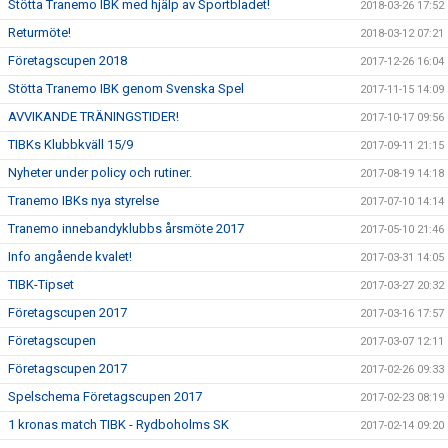
Stötta Tranemo IBK med hjälp av Sportbladet!
2018-03-26 17:52
Returmöte!
2018-03-12 07:21
Företagscupen 2018
2017-12-26 16:04
Stötta Tranemo IBK genom Svenska Spel
2017-11-15 14:09
AVVIKANDE TRÄNINGSTIDER!
2017-10-17 09:56
TIBKs Klubbkväll 15/9
2017-09-11 21:15
Nyheter under policy och rutiner.
2017-08-19 14:18
Tranemo IBKs nya styrelse
2017-07-10 14:14
Tranemo innebandyklubbs årsmöte 2017
2017-05-10 21:46
Info angående kvalet!
2017-03-31 14:05
TIBK-Tipset
2017-03-27 20:32
Företagscupen 2017
2017-03-16 17:57
Företagscupen
2017-03-07 12:11
Företagscupen 2017
2017-02-26 09:33
Spelschema Företagscupen 2017
2017-02-23 08:19
1 kronas match TIBK - Rydboholms SK
2017-02-14 09:20