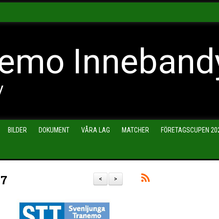
emo Inneband
y
BILDER
DOKUMENT
VÅRA LAG
MATCHER
FÖRETAGSCUPEN 20
17
<
>