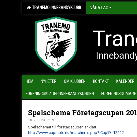
TRANEMO INNEBANDYKLUBB
VÅRA LAG
Tran
Inneband
HEM
NYHETER
OM KLUBBEN
KONTAKT
KALENDER
FÖRENINGSKLÄDER-INNEBANDYKUNGEN
FÖRENINGSDOMARE
Spelschema Företagscupen 20
2017-02-23 08:19
Spelschemat till företagscupen är klart
http://www.cupmate.nu/matcher_s.php?iCupID=12212